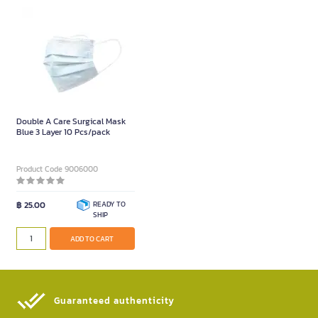
Double A Care Surgical Mask
Blue 3 Layer 10 Pcs/pack
Product Code 9006000
฿ 25.00
READY TO
SHIP
ADD TO CART
Guaranteed authenticity​