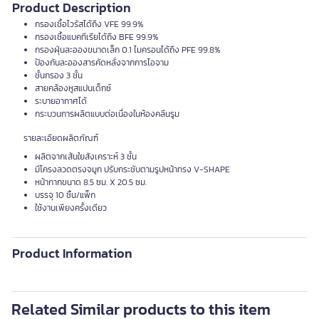
Product Description
กรองเชื้อไวรัสได้ถึง VFE 99.9%
กรองเชื้อแบคทีเรียได้ถึง BFE 99.9%
กรองฝุ่นละอองขนาดเล็ก 0.1 ไมครอนได้ถึง PFE 99.8%
ป้องกันละอองสารคัดหลั่งจากการไอจาม
ชั้นกรอง 3 ชั้น
สายคล้องหูสแปนเด็กซ์
ระบายอากาศได้
กระบวนการผลิตแบบต่อเนื่องในห้องคลีนรูม
รายละเอียดผลิตภัณฑ์
ผลิตจากเส้นใยสังเคราะห์ 3 ชั้น
มีโครงลวดตรงจมูก ปรับกระชับตามรูปหน้าทรง V-SHAPE
หน้ากากขนาด 8.5 ซม. X 20.5 ซม.
บรรจุ 10 ชิ้น/แพ็ก
ใช้งานเพียงครั้งเดียว
Product Information
Related Similar products to this item