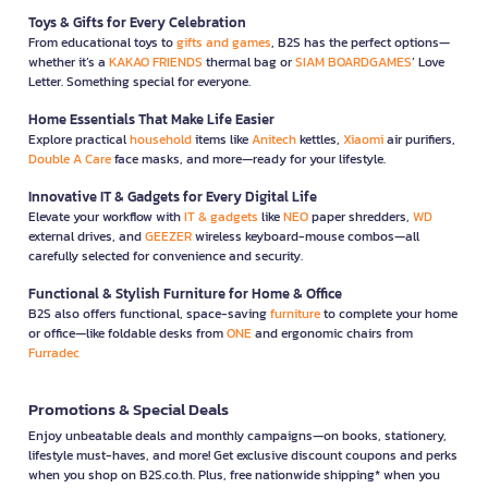
Toys & Gifts for Every Celebration
From educational toys to
gifts and games
, B2S has the perfect options—
whether it’s a
KAKAO FRIENDS
thermal bag or
SIAM BOARDGAMES
’ Love
Letter. Something special for everyone.
Home Essentials That Make Life Easier
Explore practical
household
items like
Anitech
kettles,
Xiaomi
air purifiers,
Double A Care
face masks, and more—ready for your lifestyle.
Innovative IT & Gadgets for Every Digital Life
Elevate your workflow with
IT & gadgets
like
NEO
paper shredders,
WD
external drives, and
GEEZER
wireless keyboard-mouse combos—all
carefully selected for convenience and security.
Functional & Stylish Furniture for Home & Office
B2S also offers functional, space-saving
furniture
to complete your home
or office—like foldable desks from
ONE
and ergonomic chairs from
Furradec
Promotions & Special Deals
Enjoy unbeatable deals and monthly campaigns—on books, stationery,
lifestyle must-haves, and more! Get exclusive discount coupons and perks
when you shop on B2S.co.th. Plus, free nationwide shipping* when you