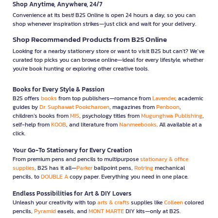
Shop Anytime, Anywhere, 24/7
Convenience at its best! B2S Online is open 24 hours a day, so you can
shop whenever inspiration strikes—just click and wait for your delivery.
Shop Recommended Products from B2S Online
Looking for a nearby stationery store or want to visit B2S but can't? We’ve
curated top picks you can browse online—ideal for every lifestyle, whether
you're book hunting or exploring other creative tools.
Books for Every Style & Passion
B2S offers
books
from top publishers—romance from
Lavender
, academic
guides by
Dr. Suphawat Pookcharoen
, magazines from
Penboon
,
children’s books from
MIS
, psychology titles from
Mugunghwa Publishing
,
self-help from
KOOB
, and literature from
Nanmeebooks
. All available at a
click.
Your Go-To Stationery for Every Creation
From premium pens and pencils to multipurpose
stationary & office
supplies
, B2S has it all—
Parker
ballpoint pens,
Rotring
mechanical
pencils, to
DOUBLE A
copy paper. Everything you need in one place.
Endless Possibilities for Art & DIY Lovers
Unleash your creativity with top
arts & crafts
supplies like
Colleen
colored
pencils,
Pyramid
easels, and
MONT MARTE
DIY kits—only at B2S.