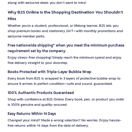
along with exclusive deals you don’t want to miss!
Why B2S Online Is the Shopping Destination You Shouldn’t
Miss
Whether you're a student, professional, or lifelong learner, B2S lets you
shop premium books and stationery 24/7—with monthly promotions and
exclusive member perks.
Free nationwide shipping* when you meet the minimum purchase
requirement set by the company.
Enjoy stress-free shopping! Simply reach the minimum spend and enjoy
free delivery straight to your doorstep.
Books Protected with Triple-Layer Bubble Wrap
Every book from B2S is wrapped in 3 layers of protective bubble wrap to
ensure it arrives in perfect condition—safe and sound, guaranteed.
100% Authentic Products Guaranteed
Shop with confidence at B2S Online. Every book, pen, or product you order
is 100% genuine and quality-assured.
Easy Returns Within 14 Days
Changed your mind? Made a wrong selection? No worries. Enjoy hassle-
free returns within 14 days from the date of delivery.