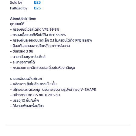
B2S
Sold by
B2S
Fulfilled by
About this item
คุณสมบัติ
- กรองเชื้อไวรัสได้ถึง VFE 99.9%
- กรองเชื้อแบคทีเรียได้ถึง BFE 99.9%
- กรองฝุ่นละอองขนาดเล็ก 0.1 ไมครอนได้ถึง PFE 99.8%
- ป้องกันละอองสารคัดหลั่งจากการไอจาม
- ชั้นกรอง 3 ชั้น
- สายคล้องหูสแปนเด็กซ์
- ระบายอากาศได้
- กระบวนการผลิตแบบต่อเนื่องในห้องคลีนรูม
รายละเอียดผลิตภัณฑ์
- ผลิตจากเส้นใยสังเคราะห์ 3 ชั้น
- มีโครงลวดตรงจมูก ปรับกระชับตามรูปหน้าทรง V-SHAPE
- หน้ากากขนาด 8.5 ซม. X 20.5 ซม.
- บรรจุ 10 ชิ้น/แพ็ก
- ใช้งานเพียงครั้งเดียว