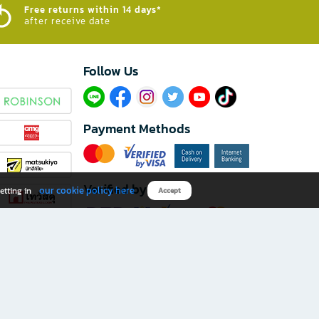
Free returns within 14 days*
after receive date
Follow Us​
Payment Methods
Verified by
our cookie policy here
etting in
Accept
Download B2S app