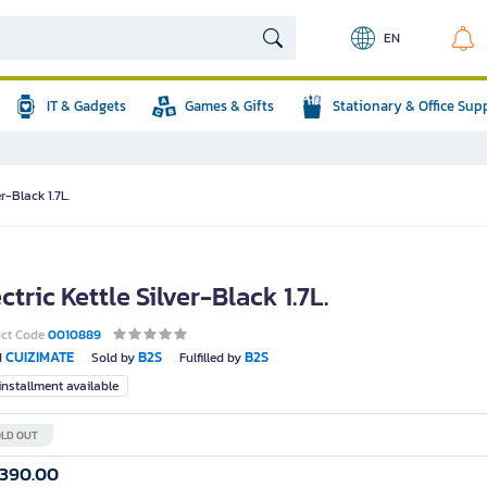
EN
IT & Gadgets
Games & Gifts
Stationary & Office Sup
er-Black 1.7L.
ctric Kettle Silver-Black 1.7L.
uct Code
0010889
CUIZIMATE
B2S
B2S
d
Sold by
Fulfilled by
nstallment available
LD OUT
,390.00