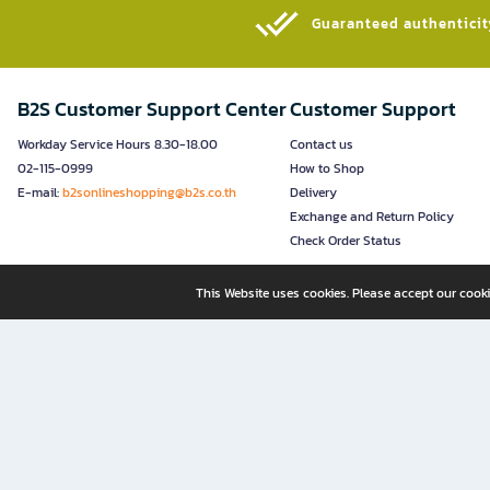
Guaranteed authenticity
B2S Customer Support Center
Customer Support
Workday Service Hours 8.30-18.00
Contact us
02-115-0999
How to Shop
E-mail:
b2sonlineshopping@b2s.co.th
Delivery
Exchange and Return Policy
Check Order Status
This Website uses cookies. Please accept our cooki