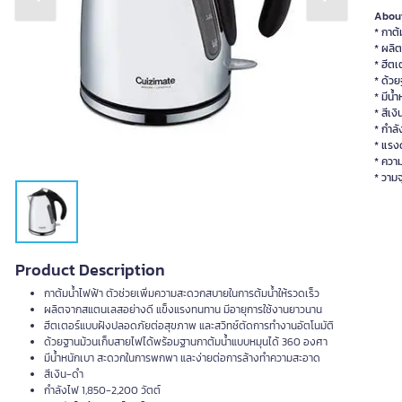
Previous slide
Next slide
About
* กาต้
* ผลิ
* ฮีต
* ด้ว
* มีน
* สีเง
* กำล
* แรง
* ความ
* วามจ
Product Description
กาต้มน้ำไฟฟ้า ตัวช่วยเพิ่มความสะดวกสบายในการต้มน้ำให้รวดเร็ว
ผลิตจากสแตนเลสอย่างดี แข็งแรงทนทาน มีอายุการใช้งานยาวนาน
ฮีตเตอร์แบบฝังปลอดภัยต่อสุขภาพ และสวิทช์ตัดการทำงานอัตโนมัติ
ด้วยฐานม้วนเก็บสายไฟได้พร้อมฐานกาต้มน้ำแบบหมุนได้ 360 องศา
มีน้ำหนักเบา สะดวกในการพกพา และง่ายต่อการล้างทำความสะอาด
สีเงิน-ดำ
กำลังไฟ 1,850-2,200 วัตต์