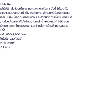
 this item
มน้ำไฟฟ้า ตัวช่วยเพิ่มความสะดวกสบายในการต้มน้ำให้รวดเร็ว
ตจากสแตนเลสอย่างดี แข็งแรงทนทาน มีอายุการใช้งานยาวนาน
เตอร์แบบฝังปลอดภัยต่อสุขภาพ และสวิทช์ตัดการทำงานอัตโนมัติ
ยฐานม้วนเก็บสายไฟได้พร้อมฐานกาต้มน้ำแบบหมุนได้ 360 องศา
้ำหนักเบา สะดวกในการพกพา และง่ายต่อการล้างทำความสะอาด
ิน-ดำ
ังไฟ 1,850-2,200 วัตต์
ดันไฟฟ้า 220 โวลต์
ถี่ 50 เฮิรตซ์
ุ 1.7 ลิตร