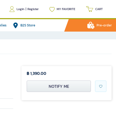
Login
|
Register
MY FAVORITE
CART
plies
B2S Store
Pre-order
฿ 1,390.00
NOTIFY ME