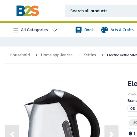
All Categories
Book
Arts & Crafts
Household
Home appliances
Kettles
Electric Kettle Silv
Ele
Prod
Bran
0% i
SO
฿ 1