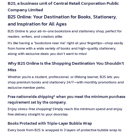
B2S, a business unit of Central Retail Corporation Public
Company Limited
B2S Online: Your Destination for Books, Stationery,
and Inspiration for All Ages
B2S Online is your all-in-one bookstore and stationery shop, perfect for
readers, writers, and creators alike.
It’s like having a "bookstore near me" right at your fingertips—shop easily
from home with a wide variety of books and high-quality stationery,
along with exclusive deals you don’t want to miss!
Why B2S Online Is the Shopping Destination You Shouldn’t
Miss
Whether you're a student, professional, or lifelong learner, B2S lets you
shop premium books and stationery 24/7—with monthly promotions and
exclusive member perks.
Free nationwide shipping* when you meet the minimum purchase
requirement set by the company.
Enjoy stress-free shopping! Simply reach the minimum spend and enjoy
free delivery straight to your doorstep.
Books Protected with Triple-Layer Bubble Wrap
Every book from B2S is wrapped in 3 layers of protective bubble wrap to