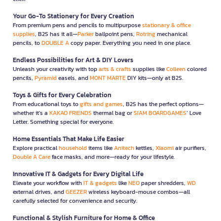
Your Go-To Stationery for Every Creation
From premium pens and pencils to multipurpose
stationary & office
supplies
, B2S has it all—
Parker
ballpoint pens,
Rotring
mechanical
pencils, to
DOUBLE A
copy paper. Everything you need in one place.
Endless Possibilities for Art & DIY Lovers
Unleash your creativity with top
arts & crafts
supplies like
Colleen
colored
pencils,
Pyramid
easels, and
MONT MARTE
DIY kits—only at B2S.
Toys & Gifts for Every Celebration
From educational toys to
gifts and games
, B2S has the perfect options—
whether it’s a
KAKAO FRIENDS
thermal bag or
SIAM BOARDGAMES
’ Love
Letter. Something special for everyone.
Home Essentials That Make Life Easier
Explore practical
household
items like
Anitech
kettles,
Xiaomi
air purifiers,
Double A Care
face masks, and more—ready for your lifestyle.
Innovative IT & Gadgets for Every Digital Life
Elevate your workflow with
IT & gadgets
like
NEO
paper shredders,
WD
external drives, and
GEEZER
wireless keyboard-mouse combos—all
carefully selected for convenience and security.
Functional & Stylish Furniture for Home & Office