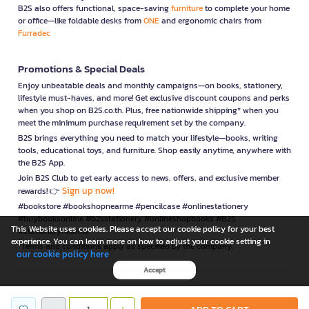
B2S also offers functional, space-saving
furniture
to complete your home
or office—like foldable desks from
ONE
and ergonomic chairs from
Furradec
Promotions & Special Deals
Enjoy unbeatable deals and monthly campaigns—on books, stationery,
lifestyle must-haves, and more! Get exclusive discount coupons and perks
when you shop on B2S.co.th. Plus, free nationwide shipping* when you
meet the minimum purchase requirement set by the company.
B2S brings everything you need to match your lifestyle—books, writing
tools, educational toys, and furniture. Shop easily anytime, anywhere with
the B2S App.
Join B2S Club to get early access to news, offers, and exclusive member
Sign up now!
rewards! 👉
#bookstore #bookshopnearme #pencilcase #onlinestationery
#buybooksonline #b2sstationery #onlineshopbooks #B2S
This Website uses cookies. Please accept our cookie policy for your best
#stationerynearme
experience. You can learn more on how to adjust your cookie setting in
*Terms and conditions apply as specified by the company.
our cookie policy here
Accept
is a company operating under