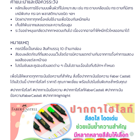
คำแนะนำและข้อควรระวัง
หลีกเลี่ยงการใช้งานบนพื้นผิวที่ไม่เหมาะสม เช่น กระดาษเคลือบมัน กระดาษที่มีสาร
เคมีพิเศษ กระจก พลาสติกบางชนิด ฯลฯ
ปิดฝาปากกาทุกครั้งหลังใช้งานเพื่อป้องกันหมึกแห้ง
เก็บให้พ้นจากแสงแดดและความร้อนสูง
ระวังอย่าหมุนเกลียวปากกาหลวมเกินไป เนื่องจากอาจทำให้หมึกรั่วไหลออกมาได้
หมายเหตุ
กรณีซื้อเป็นกล่อง สินค้าบรรจุ 10 ด้าม/กล่อง
สีของผลิตภัณฑ์ที่แสดงบนเว็บไซต์อาจมีความแตกต่างกันจากการตั้งค่าการแสดง
ผลสีของแต่ละหน้าจอ
โปรโมชันและคูปองส่วนลดต่าง ๆ เป็นไปตามเงื่อนไขที่บริษัทฯ กำหนด
เพื่อไม่ให้พลาดทุกการเน้นข้อความที่สำคัญ สั่งซื้อปากกาเน้นข้อความ Faber Castell
ได้แล้ววันนี้ ปากกาไฮไลท์ ราคาดี คุณภาพเยี่ยม พร้อมโปรโมชั่นพิเศษสำหรับคุณ!
#ปากกาไฮไลท์ #ปากกาเน้นข้อความ #ปากกาไฮไลท์FaberCastell #ปากกาเน้น
ข้อความFaberCastell #ปากกาHighlight