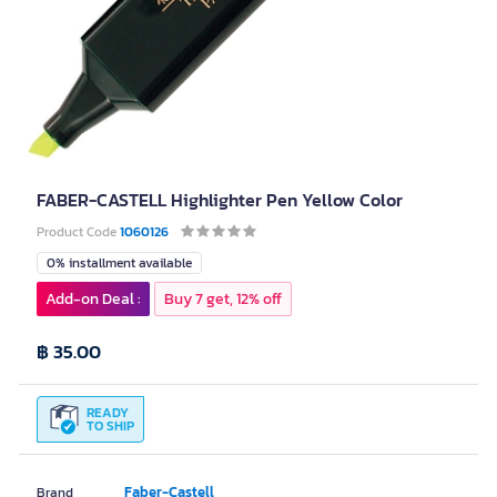
FABER-CASTELL Highlighter Pen Yellow Color
Product Code
1060126
0% installment available
Add-on Deal :
Buy 7 get, 12% off
฿ 35.00
READY
TO SHIP
Faber-Castell
Brand