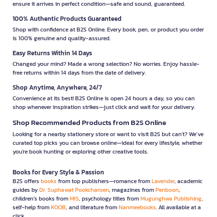
ensure it arrives in perfect condition—safe and sound, guaranteed.
100% Authentic Products Guaranteed
Shop with confidence at B2S Online. Every book, pen, or product you order
is 100% genuine and quality-assured.
Easy Returns Within 14 Days
Changed your mind? Made a wrong selection? No worries. Enjoy hassle-
free returns within 14 days from the date of delivery.
Shop Anytime, Anywhere, 24/7
Convenience at its best! B2S Online is open 24 hours a day, so you can
shop whenever inspiration strikes—just click and wait for your delivery.
Shop Recommended Products from B2S Online
Looking for a nearby stationery store or want to visit B2S but can't? We’ve
curated top picks you can browse online—ideal for every lifestyle, whether
you're book hunting or exploring other creative tools.
Books for Every Style & Passion
B2S offers
books
from top publishers—romance from
Lavender
, academic
guides by
Dr. Suphawat Pookcharoen
, magazines from
Penboon
,
children’s books from
MIS
, psychology titles from
Mugunghwa Publishing
,
self-help from
KOOB
, and literature from
Nanmeebooks
. All available at a
click.