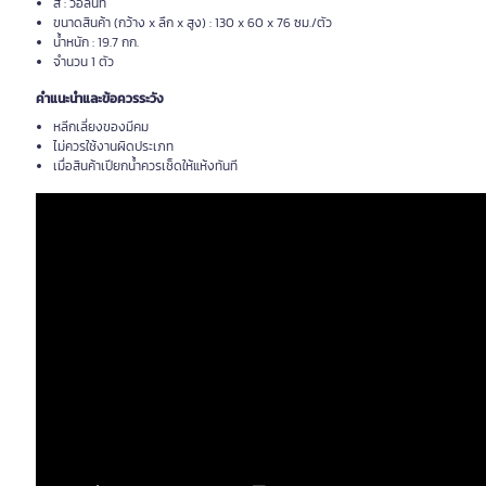
สี : วอลนัท
ขนาดสินค้า (กว้าง x ลึก x สูง) : 130 x 60 x 76 ซม./ตัว
น้ำหนัก : 19.7 กก.
จำนวน 1 ตัว
คำแนะนำและข้อควรระวัง
หลีกเลี่ยงของมีคม
ไม่ควรใช้งานผิดประเภท
เมื่อสินค้าเปียกน้ำควรเช็ดให้แห้งทันที