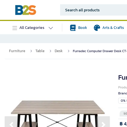
All Categories
Book
Arts & Crafts
Furniture
Table
Desk
Furradec Computer Drawer Desk CT
Fu
Prod
Bran
0% i
SO
฿ 4