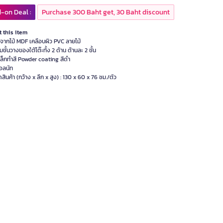
-on Deal :
Purchase 300 Baht get, 30 Baht discount
 this item
ตจากไม้ MDF เคลือบผิว PVC ลายไม้
มชั้นวางของใต้โต๊ะทั้ง 2 ด้าน ด้านละ 2 ชั้น
หล็กทำสี Powder coating สีดำ
วอลนัท
สินค้า (กว้าง x ลึก x สูง) : 130 x 60 x 76 ซม./ตัว