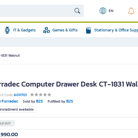
EN
IT & Gadgets
Games & Gifts
Stationary & Office Sup
-1831 Walnut
rradec Computer Drawer Desk CT-1831 Wa
uct Code
A011701
Furradec
B2S
B2S
d
Sold by
Fulfilled by
nstallment available
LD OUT
,990.00