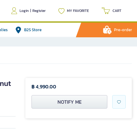
Login
|
Register
MY FAVORITE
CART
plies
B2S Store
Pre-order
lnut
฿ 4,990.00
NOTIFY ME