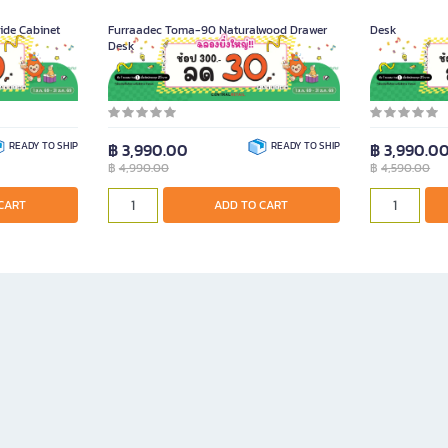
ide Cabinet
Furraadec Toma-90 Naturalwood Drawer
Desk
Desk
Product Code A020160
Product Code A
READY TO SHIP
฿ 3,990.00
READY TO SHIP
฿ 3,990.0
฿
4,990.00
฿
4,590.00
CART
ADD TO CART