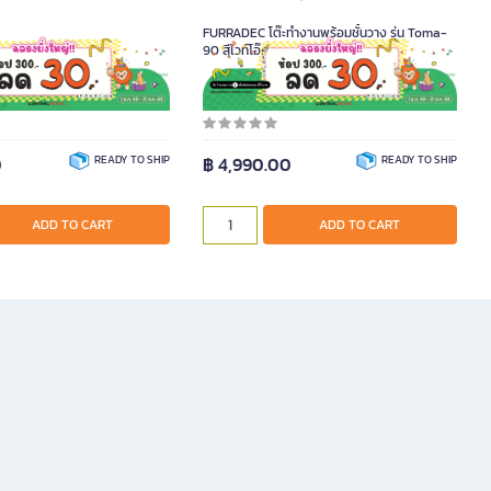
FURRADEC โต๊ะทำงานพร้อมชั้นวาง รุ่น Toma-
90 สีไวท์โอ๊ค
010794
Product Code A020250
0
READY TO SHIP
฿ 4,990.00
READY TO SHIP
ADD TO CART
ADD TO CART