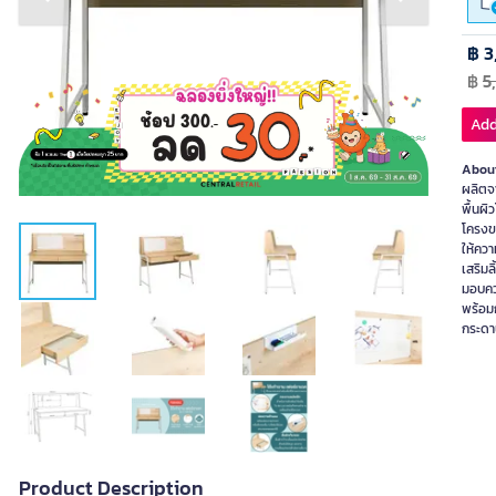
Previous slide
Next slide
฿ 3
฿
5
Add
About
ผลิตจ
พื้นผิ
โครงข
ให้ควา
เสริมลิ
มอบคว
พร้อม
กระดา
Product Description