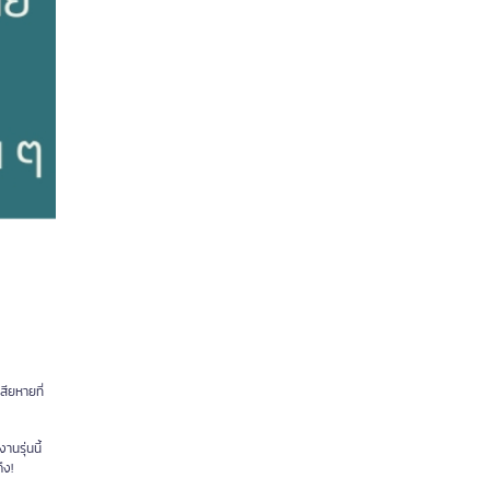
ียหายที่
นรุ่นนี้
ึง!