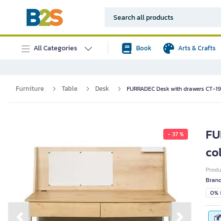
All Categories
Book
Arts & Crafts
Furniture
Table
Desk
FURRADEC Desk with drawers CT-19
FU
- 37 %
co
Prod
Bran
0% i