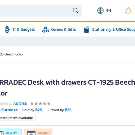
EN
IT & Gadgets
Games & Gifts
Stationary & Office Sup
25 Beech color
RRADEC Desk with drawers CT-1925 Beec
lor
uct Code
A012186
Furradec
B2S
B2S
d
Sold by
Fulfilled by
nstallment available
READY
ONLINE