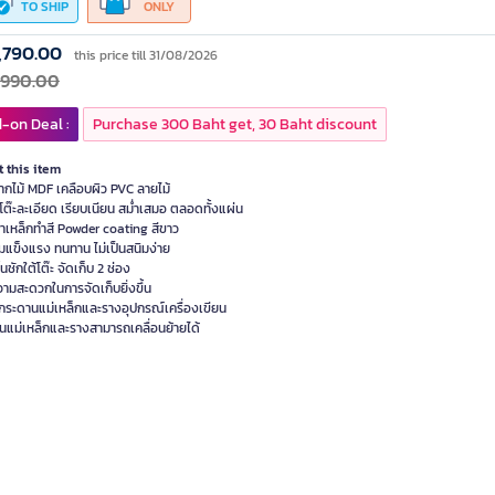
TO SHIP
ONLY
,790.00
this price till 31/08/2026
,990.00
-on Deal :
Purchase 300 Baht get, 30 Baht discount
 this item
ากไม้ MDF เคลือบผิว PVC ลายไม้
วโต๊ะละเอียด เรียบเนียน สม่ำเสมอ ตลอดทั้งแผ่น
าเหล็กทำสี Powder coating สีขาว
มแข็งแรง ทนทาน ไม่เป็นสนิมง่าย
้นชักใต้โต๊ะ จัดเก็บ 2 ช่อง
ามสะดวกในการจัดเก็บยิ่งขึ้น
กระดานแม่เหล็กและรางอุปกรณ์เครื่องเขียน
นแม่เหล็กและรางสามารถเคลื่อนย้ายได้