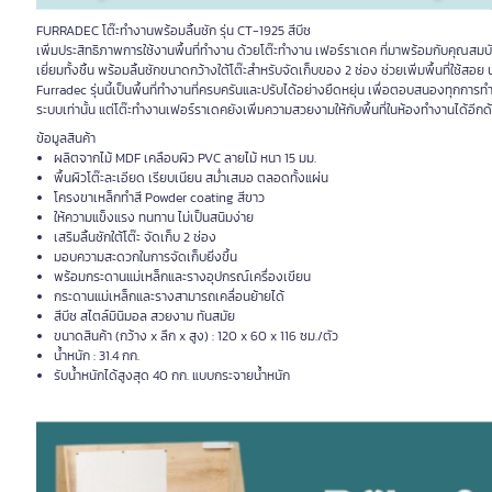
FURRADEC โต๊ะทำงานพร้อมลิ้นชัก รุ่น CT-1925 สีบีช
เพิ่มประสิทธิภาพการใช้งานพื้นที่ทำงาน ด้วยโต๊ะทำงาน เฟอร์ราเดค ที่มาพร้อมกับคุณสม
เยี่ยมทั้งชิ้น พร้อมลิ้นชักขนาดกว้างใต้โต๊ะสำหรับจัดเก็บของ 2 ช่อง ช่วยเพิ่มพื้นที่ใช
Furradec รุ่นนี้เป็นพื้นที่ทำงานที่ครบครันและปรับได้อย่างยืดหยุ่น เพื่อตอบสนองทุกก
ระบบเท่านั้น แต่โต๊ะทำงานเฟอร์ราเดคยังเพิ่มความสวยงามให้กับพื้นที่ในห้องทำงานได้อีกด
ข้อมูลสินค้า
ผลิตจากไม้ MDF เคลือบผิว PVC ลายไม้ หนา 15 มม.
พื้นผิวโต๊ะละเอียด เรียบเนียน สม่ำเสมอ ตลอดทั้งแผ่น
โครงขาเหล็กทำสี Powder coating สีขาว
ให้ความแข็งแรง ทนทาน ไม่เป็นสนิมง่าย
เสริมลิ้นชักใต้โต๊ะ จัดเก็บ 2 ช่อง
มอบความสะดวกในการจัดเก็บยิ่งขึ้น
พร้อมกระดานแม่เหล็กและรางอุปกรณ์เครื่องเขียน
กระดานแม่เหล็กและรางสามารถเคลื่อนย้ายได้
สีบีช สไตล์มินิมอล สวยงาม ทันสมัย
ขนาดสินค้า (กว้าง x ลึก x สูง) : 120 x 60 x 116 ซม./ตัว
น้ำหนัก : 31.4 กก.
รับน้ำหนักได้สูงสุด 40 กก. แบบกระจายน้ำหนัก