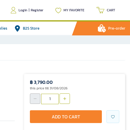
Login
|
Register
MY FAVORITE
CART
plies
B2S Store
Pre-order
h
฿ 3,790.00
this price till 31/08/2026
ADD TO CART