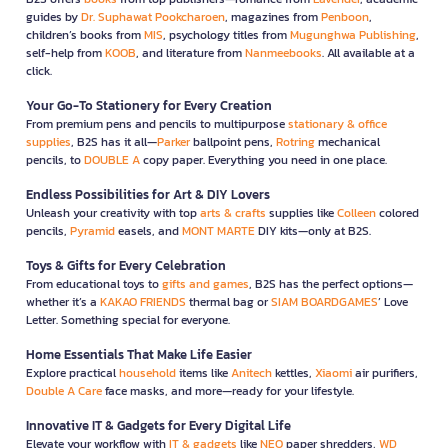
guides by
Dr. Suphawat Pookcharoen
, magazines from
Penboon
,
children’s books from
MIS
, psychology titles from
Mugunghwa Publishing
,
self-help from
KOOB
, and literature from
Nanmeebooks
. All available at a
click.
Your Go-To Stationery for Every Creation
From premium pens and pencils to multipurpose
stationary & office
supplies
, B2S has it all—
Parker
ballpoint pens,
Rotring
mechanical
pencils, to
DOUBLE A
copy paper. Everything you need in one place.
Endless Possibilities for Art & DIY Lovers
Unleash your creativity with top
arts & crafts
supplies like
Colleen
colored
pencils,
Pyramid
easels, and
MONT MARTE
DIY kits—only at B2S.
Toys & Gifts for Every Celebration
From educational toys to
gifts and games
, B2S has the perfect options—
whether it’s a
KAKAO FRIENDS
thermal bag or
SIAM BOARDGAMES
’ Love
Letter. Something special for everyone.
Home Essentials That Make Life Easier
Explore practical
household
items like
Anitech
kettles,
Xiaomi
air purifiers,
Double A Care
face masks, and more—ready for your lifestyle.
Innovative IT & Gadgets for Every Digital Life
Elevate your workflow with
IT & gadgets
like
NEO
paper shredders,
WD