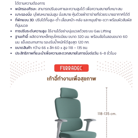
ได้ตามความต้องการ
พนักรองศีรษะ
: สามารถปรับองศาและความสูงได้ เพื่อความสบายที่เหมาะสม
เบาะรองนั่ง
: บุโฟมหนาแน่นสูง นั่งสบาย หุ้มด้วยผ้าตาข่ายที่ช่วยระบายอากาศได้ดี
ที่พักแขน 3D
: ปรับได้ทั้งสูง-ต่ำ เลื่อนหน้า-หลัง และหมุนซ้าย-ขวา พร้อมผิวสัมผัส
ที่นุ่มนวล
การปรับระดับความสูง
: ใช้งานได้อย่างนุ่มนวลด้วยระบบ Gas Lifting
ฐานเก้าอี้
: ผลิตจากเหล็กชุบโครเมียม ขนาด 320 มม. พร้อมล้อไนลอนขนาด 60
มม. แข็งแรงทนทาน รองรับน้ำหนักได้สูงสุด 120 กก.
ขนาดสินค้า
: กว้าง 66 x ลึก 60 x สูง 118 – 135 ซม.
ประสิทธิภาพที่แนะนำเพื่อความสะดวกสบายในการนั่งต่อวัน
: 6-8 ชั่วโมง