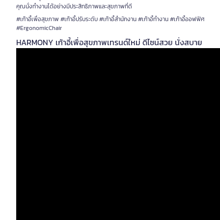
คุณนั่งทำงานได้อย่างมีประสิทธิภาพและสุขภาพที่ดี
#เก้าอี้เพื่อสุขภาพ #เก้าอี้ปรับระดับ #เก้าอี้สำนักงาน #เก้าอี้ทำงาน #เก้าอี้ออฟฟิศ
#ErgonomicChair
HARMONY เก้าอี้เพื่อสุขภาพเทรนด์ใหม่ ดีไซน์สวย นั่งสบาย