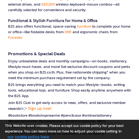
external drives, and
GEEZER
wireless keyboard-mouse combos—all
carefully selected for convenience and security.
Functional & Stylish Furniture for Home & Office
B2S also offers functional, space-saving
furniture
to complete your home
or office—like foldable desks from
ONE
and ergonomic chairs from
Furradec
Promotions & Special Deals
Enjoy unbeatable deals and monthly campaigns—on books, stationery,
lifestyle must-haves, and more! Get exclusive discount coupons and perks
when you shop on B2S.co.th. Plus, free nationwide shipping* when you
meet the minimum purchase requirement set by the company.
B2S brings everything you need to match your lifestyle—books, writing
tools, educational toys, and furniture. Shop easily anytime, anywhere with
the B2S App.
Join B2S Club to get early access to news, offers, and exclusive member
Sign up now!
rewards! 👉
#bookstore #bookshopnearme #pencilcase #onlinestationery
#buybooksonline #b2sstationery #onlineshopbooks #B2S
This Website uses cookies. Please accept our cookie policy for your best
#stationerynearme
experience. You can learn more on how to adjust your cookie setting in
*Terms and conditions apply as specified by the company.
our cookie policy here