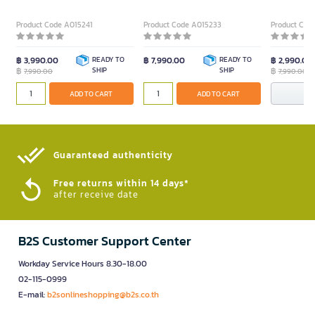
Product Code A015241
Product Code A015233
Product Cod
฿ 3,990.00
READY TO
฿ 7,990.00
READY TO
฿ 2,990.00
฿
SHIP
SHIP
฿
7,990.00
7,990.00
N
ADD TO CART
ADD TO CART
Guaranteed authenticity​
Free returns within 14 days*
after receive date
B2S Customer Support Center
Workday Service Hours 8.30-18.00
02-115-0999
E-mail:
b2sonlineshopping@b2s.co.th