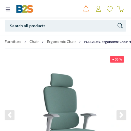
Furniture
Chair
Ergonomic Chair
FURRADEC Ergonomic Chair H
- 35 %
Previous slide
Ne