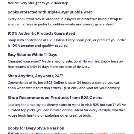
free delivery straight to your doorstep.
Books Protected with Triple-Layer Bubble Wrap
Every book from B2S is wrapped in 3 layers of protective bubble wrap to
ensure it arrives in perfect condition—safe and sound, guaranteed.
100% Authentic Products Guaranteed
Shop with confidence at B2S Online. Every book, pen, or product you order
is 100% genuine and quality-assured.
Easy Returns Within 14 Days
Changed your mind? Made a wrong selection? No worries. Enjoy hassle-
free returns within 14 days from the date of delivery.
Shop Anytime, Anywhere, 24/7
Convenience at its best! B2S Online is open 24 hours a day, so you can
shop whenever inspiration strikes—just click and wait for your delivery.
Shop Recommended Products from B2S Online
Looking for a nearby stationery store or want to visit B2S but can't? We’ve
curated top picks you can browse online—ideal for every lifestyle, whether
you're book hunting or exploring other creative tools.
Books for Every Style & Passion
B2S offers
books
from top publishers—romance from
Lavender
, academic