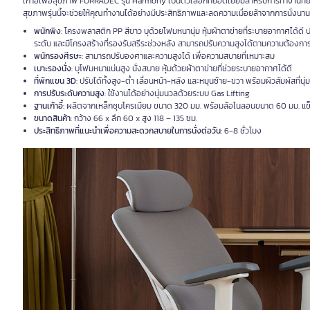
เก้าอี้เพื่อสุขภาพ FURRADEC รุ่น Harmony เป็นตัวเลือกที่ยอดเยี่ยมสำหรับการทำงานท
สุขภาพรุ่นนี้จะช่วยให้คุณทำงานได้อย่างมีประสิทธิภาพและลดความเมื่อยล้าจากการนั่งนาน
พนักพิง
: โครงพลาสติก PP สีขาว บุด้วยโฟมหนานุ่ม หุ้มผ้าตาข่ายที่ระบายอากาศได้
ระดับ และมีโครงสร้างที่รองรับสรีระช่วงหลัง สามารถปรับความสูงได้ตามความต้องกา
พนักรองศีรษะ
: สามารถปรับองศาและความสูงได้ เพื่อความสบายที่เหมาะสม
เบาะรองนั่ง
: บุโฟมหนาแน่นสูง นั่งสบาย หุ้มด้วยผ้าตาข่ายที่ช่วยระบายอากาศได้ดี
ที่พักแขน 3D
: ปรับได้ทั้งสูง-ต่ำ เลื่อนหน้า-หลัง และหมุนซ้าย-ขวา พร้อมผิวสัมผัสที่นุ
การปรับระดับความสูง
: ใช้งานได้อย่างนุ่มนวลด้วยระบบ Gas Lifting
ฐานเก้าอี้
: ผลิตจากเหล็กชุบโครเมียม ขนาด 320 มม. พร้อมล้อไนลอนขนาด 60 มม. แข็
ขนาดสินค้า
: กว้าง 66 x ลึก 60 x สูง 118 – 135 ซม.
ประสิทธิภาพที่แนะนำเพื่อความสะดวกสบายในการนั่งต่อวัน
: 6-8 ชั่วโมง