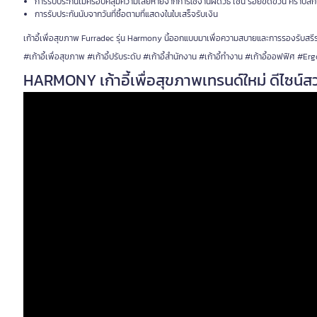
การรับประกันไม่ครอบคลุมความเสียหายจากการใช้งานผิดวิธี เช่น รอยขีดข่วน คราบส
การรับประกันนับจากวันที่ซื้อตามที่แสดงในใบเสร็จรับเงิน
เก้าอี้เพื่อสุขภาพ Furradec รุ่น Harmony นี้ออกแบบมาเพื่อความสบายและการรองรับสรี
#เก้าอี้เพื่อสุขภาพ #เก้าอี้ปรับระดับ #เก้าอี้สำนักงาน #เก้าอี้ทำงาน #เก้าอี้ออฟฟิศ #
HARMONY เก้าอี้เพื่อสุขภาพเทรนด์ใหม่ ดีไซน์ส