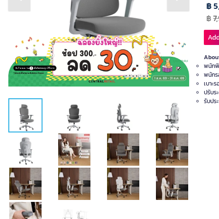
Previous slide
Next slide
฿ 5
฿
7
Add
About
พนักพิ
พนักร
เบาะรอ
ปรับระ
รับประ