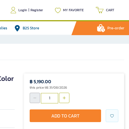
Login
|
Register
MY FAVORITE
CART
plies
B2S Store
Pre-order
olor
฿ 5,190.00
this price till 31/08/2026
ADD TO CART