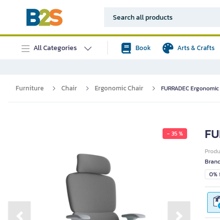
All Categories
Book
Arts & Crafts
Furniture
Chair
Ergonomic Chair
FURRADEC Ergonomic 
FU
- 35 %
Prod
Bran
0% i