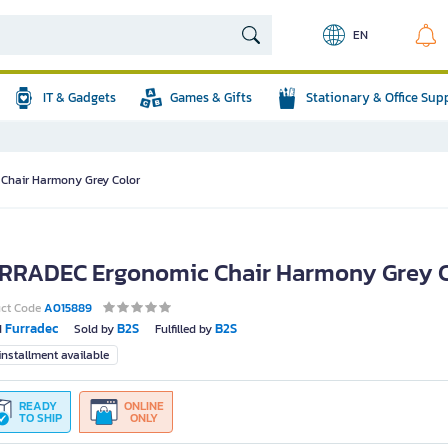
EN
IT & Gadgets
Games & Gifts
Stationary & Office Sup
Chair Harmony Grey Color
RRADEC Ergonomic Chair Harmony Grey C
uct Code
A015889
Furradec
B2S
B2S
d
Sold by
Fulfilled by
nstallment available
READY
ONLINE
TO SHIP
ONLY