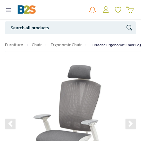
Furniture
Chair
Ergonomic Chair
Furradec Ergonomic Chair Lo
Previous slide
Ne