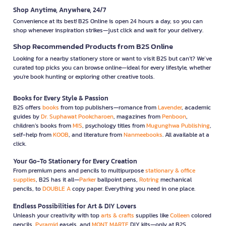
Shop Anytime, Anywhere, 24/7
Convenience at its best! B2S Online is open 24 hours a day, so you can
shop whenever inspiration strikes—just click and wait for your delivery.
Shop Recommended Products from B2S Online
Looking for a nearby stationery store or want to visit B2S but can't? We’ve
curated top picks you can browse online—ideal for every lifestyle, whether
you're book hunting or exploring other creative tools.
Books for Every Style & Passion
B2S offers
books
from top publishers—romance from
Lavender
, academic
guides by
Dr. Suphawat Pookcharoen
, magazines from
Penboon
,
children’s books from
MIS
, psychology titles from
Mugunghwa Publishing
,
self-help from
KOOB
, and literature from
Nanmeebooks
. All available at a
click.
Your Go-To Stationery for Every Creation
From premium pens and pencils to multipurpose
stationary & office
supplies
, B2S has it all—
Parker
ballpoint pens,
Rotring
mechanical
pencils, to
DOUBLE A
copy paper. Everything you need in one place.
Endless Possibilities for Art & DIY Lovers
Unleash your creativity with top
arts & crafts
supplies like
Colleen
colored
pencils,
Pyramid
easels, and
MONT MARTE
DIY kits—only at B2S.