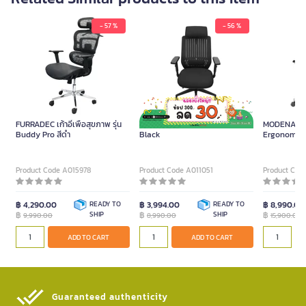
- 57 %
- 56 %
FURRADEC เก้าอี้เพื่อสุขภาพ รุ่น
Furradec Executive Chair Flex
MODENA X 
Buddy Pro สีดำ
Black
Ergonomic C
Product Code A015978
Product Code A011051
Product Cod
฿ 4,290.00
READY TO
฿ 3,994.00
READY TO
฿ 8,990.00
฿
SHIP
฿
SHIP
฿
9,990.00
8,990.00
15,900.00
ADD TO CART
ADD TO CART
Guaranteed authenticity​