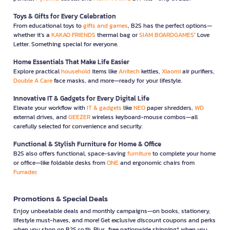
Toys & Gifts for Every Celebration
From educational toys to
gifts and games
, B2S has the perfect options—
whether it’s a
KAKAO FRIENDS
thermal bag or
SIAM BOARDGAMES
’ Love
Letter. Something special for everyone.
Home Essentials That Make Life Easier
Explore practical
household
items like
Anitech
kettles,
Xiaomi
air purifiers,
Double A Care
face masks, and more—ready for your lifestyle.
Innovative IT & Gadgets for Every Digital Life
Elevate your workflow with
IT & gadgets
like
NEO
paper shredders,
WD
external drives, and
GEEZER
wireless keyboard-mouse combos—all
carefully selected for convenience and security.
Functional & Stylish Furniture for Home & Office
B2S also offers functional, space-saving
furniture
to complete your home
or office—like foldable desks from
ONE
and ergonomic chairs from
Furradec
Promotions & Special Deals
Enjoy unbeatable deals and monthly campaigns—on books, stationery,
lifestyle must-haves, and more! Get exclusive discount coupons and perks
when you shop on B2S.co.th. Plus, free nationwide shipping* when you