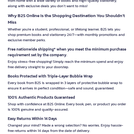
from home with a wide variety of books and high-quality stationery,
along with exclusive deals you don’t want to miss!
Why B2S Online Is the Shopping Destination You Shouldn’t
Miss
Whether you're a student, professional, or lifelong learner, B2S lets you
shop premium books and stationery 24/7—with monthly promotions and
exclusive member perks.
Free nationwide shipping* when you meet the minimum purchase
requirement set by the company.
Enjoy stress-free shopping! Simply reach the minimum spend and enjoy
free delivery straight to your doorstep.
Books Protected with Triple-Layer Bubble Wrap
Every book from B2S is wrapped in 3 layers of protective bubble wrap to
ensure it arrives in perfect condition—safe and sound, guaranteed.
100% Authentic Products Guaranteed
Shop with confidence at B2S Online. Every book, pen, or product you order
is 100% genuine and quality-assured.
Easy Returns Within 14 Days
Changed your mind? Made a wrong selection? No worries. Enjoy hassle-
free returns within 14 days from the date of delivery.