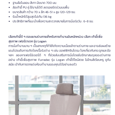
ฐานล้อไนลอน สีเทา มีขนาด 700 มม.
ล้อเก้าอี้ PU คู่ ใช้งานได้ดี ลดรอยขีดข่วนบนพื้น
ขนาดสินค้า กว้าง 70 x ลึก 46-51 x สูง 120-129 ซม.
รับน้ำหนักได้สูงสุดไม่เกิน 136 kg.
ประสิทธิภาพที่แนะนำเพื่อความสะดวกสบายในการนั่งต่อวัน : 6-8 ชม.
เลือกเก้าอี้ดี ๆ ตอบแทนร่างกายสำหรับการทำงานอันหนักหน่วง เลือก เก้าอี้เพื่อ
สุขภาพ เฟอร์ราเดค รุ่น Logan
การนั่งทำงานนาน ๆ เป็นสาเหตุที่ทำให้เกิดความเมื่อยล้าตามร่างกาย และอาจส่งผลร้าย
แรงไปจนถึงการเกิดโรคเรื้อรังต่าง ๆ เช่น ออฟฟิศซินโดรม โรคเกี่ยวกับกระดูกและข้อ
ฯลฯ ลองหาเฟอร์นิเจอร์ดี ๆ ที่ช่วยส่งเสริมการนั่งโดยยังรักษาสมดุลของร่างกาย
อย่าง เก้าอี้เพื่อสุขภาพ Furradec รุ่น Logan เก้าอี้ดีไซน์สวย ในโทนสีเรียบหรู ดูทัน
สมัย เข้ากับการตกแต่งห้องทำงานของคุณได้อย่างลงตัว