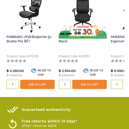
FURRADEC เก้าอี้เพื่อสุขภาพ รุ่น
Furradec Executive Chair Flex
MODENA X 
Buddy Pro สีดำ
Black
Ergonomic C
Product Code A015978
Product Code A011051
Product Cod
฿ 4,290.00
READY TO
฿ 3,994.00
READY TO
฿ 8,990.00
฿
SHIP
฿
SHIP
฿
9,990.00
8,990.00
15,900.00
ADD TO CART
ADD TO CART
Guaranteed authenticity​
Free returns within 14 days*
after receive date