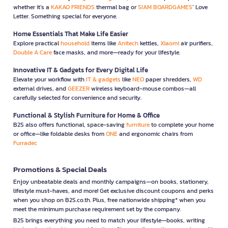
whether it’s a
KAKAO FRIENDS
thermal bag or
SIAM BOARDGAMES
’ Love
Letter. Something special for everyone.
Home Essentials That Make Life Easier
Explore practical
household
items like
Anitech
kettles,
Xiaomi
air purifiers,
Double A Care
face masks, and more—ready for your lifestyle.
Innovative IT & Gadgets for Every Digital Life
Elevate your workflow with
IT & gadgets
like
NEO
paper shredders,
WD
external drives, and
GEEZER
wireless keyboard-mouse combos—all
carefully selected for convenience and security.
Functional & Stylish Furniture for Home & Office
B2S also offers functional, space-saving
furniture
to complete your home
or office—like foldable desks from
ONE
and ergonomic chairs from
Furradec
Promotions & Special Deals
Enjoy unbeatable deals and monthly campaigns—on books, stationery,
lifestyle must-haves, and more! Get exclusive discount coupons and perks
when you shop on B2S.co.th. Plus, free nationwide shipping* when you
meet the minimum purchase requirement set by the company.
B2S brings everything you need to match your lifestyle—books, writing