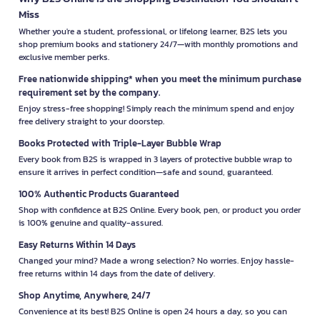
Miss
Whether you're a student, professional, or lifelong learner, B2S lets you
shop premium books and stationery 24/7—with monthly promotions and
exclusive member perks.
Free nationwide shipping* when you meet the minimum purchase
requirement set by the company.
Enjoy stress-free shopping! Simply reach the minimum spend and enjoy
free delivery straight to your doorstep.
Books Protected with Triple-Layer Bubble Wrap
Every book from B2S is wrapped in 3 layers of protective bubble wrap to
ensure it arrives in perfect condition—safe and sound, guaranteed.
100% Authentic Products Guaranteed
Shop with confidence at B2S Online. Every book, pen, or product you order
is 100% genuine and quality-assured.
Easy Returns Within 14 Days
Changed your mind? Made a wrong selection? No worries. Enjoy hassle-
free returns within 14 days from the date of delivery.
Shop Anytime, Anywhere, 24/7
Convenience at its best! B2S Online is open 24 hours a day, so you can