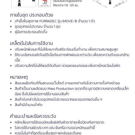
ภายในชุด ประกอบด้วย
เก้าอี้เพื่อสุขภาพ FURRADEC รุ่น IMOVE-B จำนวน 1 ตัว
ชุดอุปกรณ์ประกอบ จำนวน 1 ชุด
คู่มือการประกอบติดตั้ง
เคล็ด(ไม่)ลับการใช้งาน
ปรับพนักพิงและที่นั่งให้เหมาะกับสรีระก่อนเริ่มทำงาน เพื่อความสบายสูงสุด
ใช้ระบบโยกเอนอัตโนมัติเมื่อต้องการพักผ่อนระหว่างวัน เพื่อลดความตึงของกล้าม
เนื้อ
ปรับความลึกที่นั่งให้พอดีกับต้นขา ช่วยลดแรงกดและเพิ่มการไหลเวียนโลหิต
หมายเหตุ
สีของผลิตภัณฑ์ที่แสดงบนเว็บไซต์ อาจแตกต่างกันไปตามการตั้งค่าหน้าจอ
สินค้าเป็นงานผลิตแบบ Mass Production ขนาดที่ระบุอาจมีความคลาดเคลื่อนเล็ก
น้อย ซึ่งไม่มีผลต่อการใช้งานของสินค้า
สินค้าดังกล่าวไม่รวมอุปกรณ์ประกอบฉากและของตกแต่งอื่น ๆ
สินค้ามีจำนวนจำกัด
คำแนะนำและข้อควรระวัง
หลีกเลี่ยงการใช้ของมีคมสัมผัสกับผ้าตาข่ายเพื่อป้องกันการขาด
ไม่ควรใช้งานผิดประเภท เช่น ยืนหรือวางของหนักบนเก้าอี้
ควรนั่งในท่าที่ถูกต้องเพื่อสุขภาพหลังและต้นคอ