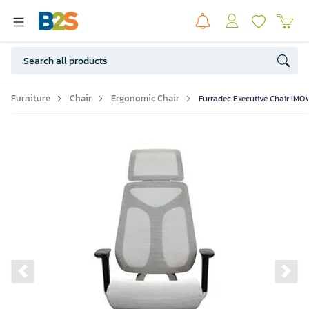
Furniture
Chair
Ergonomic Chair
Furradec Executive Chair IMO
Previous slide
Ne