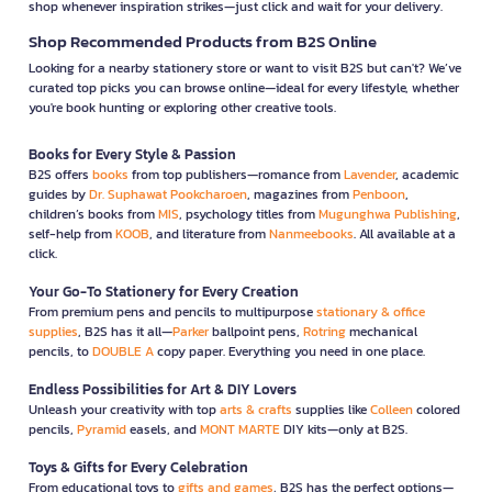
shop whenever inspiration strikes—just click and wait for your delivery.
Shop Recommended Products from B2S Online
Looking for a nearby stationery store or want to visit B2S but can't? We’ve
curated top picks you can browse online—ideal for every lifestyle, whether
you're book hunting or exploring other creative tools.
Books for Every Style & Passion
B2S offers
books
from top publishers—romance from
Lavender
, academic
guides by
Dr. Suphawat Pookcharoen
, magazines from
Penboon
,
children’s books from
MIS
, psychology titles from
Mugunghwa Publishing
,
self-help from
KOOB
, and literature from
Nanmeebooks
. All available at a
click.
Your Go-To Stationery for Every Creation
From premium pens and pencils to multipurpose
stationary & office
supplies
, B2S has it all—
Parker
ballpoint pens,
Rotring
mechanical
pencils, to
DOUBLE A
copy paper. Everything you need in one place.
Endless Possibilities for Art & DIY Lovers
Unleash your creativity with top
arts & crafts
supplies like
Colleen
colored
pencils,
Pyramid
easels, and
MONT MARTE
DIY kits—only at B2S.
Toys & Gifts for Every Celebration
From educational toys to
gifts and games
, B2S has the perfect options—