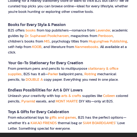
Looking for a nearby stationery store or want to visit B2S but can't? We’ve
curated top picks you can browse online—ideal for every lifestyle, whether
you're book hunting or exploring other creative tools.
Books for Every Style & Passion
B2S offers
books
from top publishers—romance from
Lavender
, academic
guides by
Dr. Suphawat Pookcharoen
, magazines from
Penboon
,
children’s books from
MIS
, psychology titles from
Mugunghwa Publishing
,
self-help from
KOOB
, and literature from
Nanmeebooks
. All available at a
click.
Your Go-To Stationery for Every Creation
From premium pens and pencils to multipurpose
stationary & office
supplies
, B2S has it all—
Parker
ballpoint pens,
Rotring
mechanical
pencils, to
DOUBLE A
copy paper. Everything you need in one place.
Endless Possibilities for Art & DIY Lovers
Unleash your creativity with top
arts & crafts
supplies like
Colleen
colored
pencils,
Pyramid
easels, and
MONT MARTE
DIY kits—only at B2S.
Toys & Gifts for Every Celebration
From educational toys to
gifts and games
, B2S has the perfect options—
whether it’s a
KAKAO FRIENDS
thermal bag or
SIAM BOARDGAMES
’ Love
Letter. Something special for everyone.