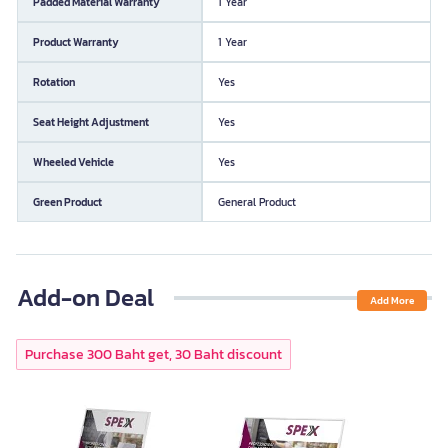
Padded Material Warranty
1 Year
Product Warranty
1 Year
Rotation
Yes
Seat Height Adjustment
Yes
Wheeled Vehicle
Yes
Green Product
General Product
Add-on Deal
Add More
Purchase 300 Baht get, 30 Baht discount