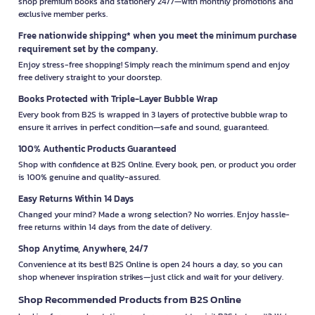
shop premium books and stationery 24/7—with monthly promotions and
exclusive member perks.
Free nationwide shipping* when you meet the minimum purchase
requirement set by the company.
Enjoy stress-free shopping! Simply reach the minimum spend and enjoy
free delivery straight to your doorstep.
Books Protected with Triple-Layer Bubble Wrap
Every book from B2S is wrapped in 3 layers of protective bubble wrap to
ensure it arrives in perfect condition—safe and sound, guaranteed.
100% Authentic Products Guaranteed
Shop with confidence at B2S Online. Every book, pen, or product you order
is 100% genuine and quality-assured.
Easy Returns Within 14 Days
Changed your mind? Made a wrong selection? No worries. Enjoy hassle-
free returns within 14 days from the date of delivery.
Shop Anytime, Anywhere, 24/7
Convenience at its best! B2S Online is open 24 hours a day, so you can
shop whenever inspiration strikes—just click and wait for your delivery.
Shop Recommended Products from B2S Online