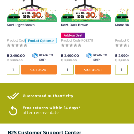
Model Kozi, Light Brown
3,990.00
FURRADEC Office Chair Model
FURRADEC Office Chair Model
FURRADEC O
Kozi, Light Brown
Kozi, Dark Brown
Mone Black
Unit
Add-on Deal
Piece
Piece
Product Code K093710
Product Code K093711
Product Cod
Product Options >
฿ 2,490.00
READY TO
฿ 2,490.00
READY TO
฿ 2,990.00
฿
SHIP
฿
SHIP
฿
3,990.00
3,990.00
3,990.00
ADD TO CART
ADD TO
ADD TO CART
ADD TO CART
Guaranteed authenticity​
Free returns within 14 days*
after receive date
B2S Customer Support Center