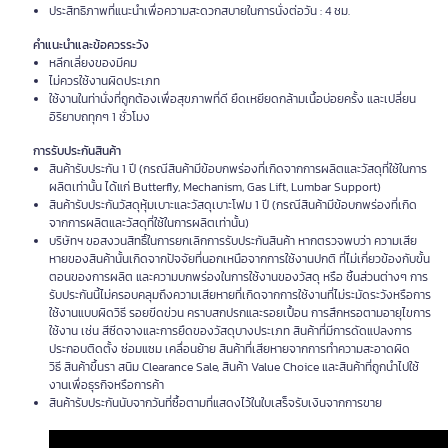
ประสิทธิภาพที่แนะนำเพื่อความสะดวกสบายในการนั่งต่อวัน : 4 ชม.
คำแนะนำและข้อควรระวัง
หลีกเลี่ยงของมีคม
ไม่ควรใช้งานผิดประเภท
ใช้งานในท่านั่งที่ถูกต้องเพื่อสุขภาพที่ดี ยืดเหยียดกล้ามเนื้อบ่อยครั้ง และเปลี่ยน
อิริยาบถทุกๆ 1 ชั่วโมง
การรับประกันสินค้า
สินค้ารับประกัน 1 ปี (กรณีสินค้ามีข้อบกพร่องที่เกิดจากการผลิตและวัสดุที่ใช้ในการ
ผลิตเท่านั้น ได้แก่ Butterfly, Mechanism, Gas Lift, Lumbar Support)
สินค้ารับประกันวัสดุหุ้มเบาะและวัสดุเบาะโฟม 1 ปี (กรณีสินค้ามีข้อบกพร่องที่เกิด
จากการผลิตและวัสดุที่ใช้ในการผลิตเท่านั้น)
บริษัทฯ ขอสงวนสิทธิ์ในการยกเลิกการรับประกันสินค้า หากตรวจพบว่า ความเสีย
หายของสินค้านั้นเกิดจากปัจจัยที่นอกเหนือจากการใช้งานปกติ ที่ไม่เกี่ยวข้องกับขั้น
ตอนของการผลิต และความบกพร่องในการใช้งานของวัสดุ หรือ ชิ้นส่วนต่างๆ การ
รับประกันนี้ไม่ครอบคลุมถึงความเสียหายที่เกิดจากการใช้งานที่ไม่ระมัดระวังหรือการ
ใช้งานแบบผิดวิธี รอยขีดข่วน คราบสกปรกและรอยเปื้อน การสึกหรอตามอายุไขการ
ใช้งาน เช่น สีซีดจางและการยืดของวัสดุบางประเภท สินค้าที่มีการดัดแปลงการ
ประกอบติดตั้ง ซ่อมแซม เคลื่อนย้าย สินค้าที่เสียหายจากการทำความสะอาดผิด
วิธี สินค้าขึ้นรา สนิม Clearance Sale, สินค้า Value Choice และสินค้าที่ถูกนำไปใช้
งานเพื่อธุรกิจหรือการค้า
สินค้ารับประกันนับจากวันที่ซื้อตามที่แสดงไว้ในใบเสร็จรับเงินจากการขาย