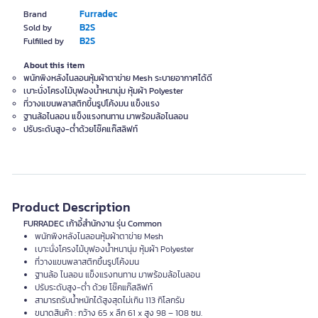
Furradec
Brand
B2S
Sold by
B2S
Fulfilled by
About this item
พนักพิงหลังไนลอนหุ้มผ้าตาข่าย Mesh ระบายอากาศได้ดี
เบาะนั่งโครงไม้บุฟองน้ำหนานุ่ม หุ้มผ้า Polyester
ที่วางแขนพลาสติกขึ้นรูปโค้งมน แข็งแรง
ฐานล้อไนลอน แข็งแรงทนทาน มาพร้อมล้อไนลอน
ปรับระดับสูง-ต่ำด้วยโช๊คแก๊สลิฟท์
Product Description
FURRADEC เก้าอี้สำนักงาน รุ่น Common
พนักพิงหลังไนลอนหุ้มผ้าตาข่าย Mesh
เบาะนั่งโครงไม้บุฟองน้ำหนานุ่ม หุ้มผ้า Polyester
ที่วางแขนพลาสติกขึ้นรูปโค้งมน
ฐานล้อ ไนลอน แข็งแรงทนทาน มาพร้อมล้อไนลอน
ปรับระดับสูง-ต่ำ ด้วย โช๊คแก๊สลิฟท์
สามารถรับน้ำหนักได้สูงสุดไม่เกิน 113 กิโลกรัม
ขนาดสินค้า : กว้าง 65 x ลึก 61 x สูง 98 – 108 ซม.