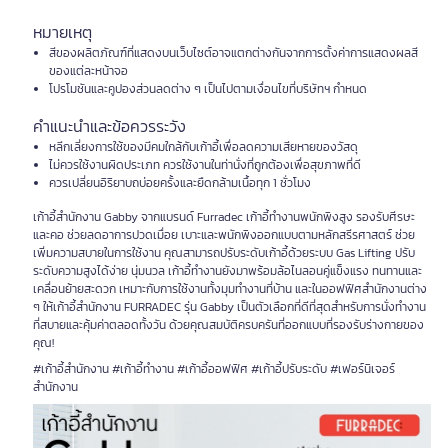
หมายเหตุ
สีของผลิตภัณฑ์ที่แสดงบนเว็บไซต์อาจแตกต่างกันจากการตั้งค่าการแสดงผลสี
ของแต่ละหน้าจอ
โปรโมชันและคูปองส่วนลดต่าง ๆ เป็นไปตามเงื่อนไขที่บริษัทฯ กำหนด
คำแนะนำและข้อควรระวัง
หลีกเลี่ยงการใช้ของมีคมใกล้กับเก้าอี้เพื่อลดความเสียหายของวัสดุ
ไม่ควรใช้งานผิดประเภท ควรใช้งานในท่านั่งที่ถูกต้องเพื่อสุขภาพที่ดี
ควรเปลี่ยนอิริยาบถบ่อยครั้งและยืดกล้ามเนื้อทุก 1 ชั่วโมง
เก้าอี้สำนักงาน Gabby จากแบรนด์ Furradec เก้าอี้ทำงานพนักพิงสูง รองรับศีรษะ
และคอ ช่วยลดอาการปวดเมื่อย เบาะและพนักพิงออกแบบตามหลักสรีรศาสตร์ ช่วย
เพิ่มความสบายในการใช้งาน คุณสามารถปรับระดับเก้าอี้ด้วยระบบ Gas Lifting ปรับ
ระดับความสูงได้ง่าย นุ่มนวล เก้าอี้ทำงานยังมาพร้อมล้อไนลอนคู่แข็งแรง ทนทานและ
เคลื่อนย้ายสะดวก เหมาะกับการใช้งานทั้งมุมทำงานที่บ้าน และในออฟฟิศสำนักงานต่าง
ๆ ให้เก้าอี้สำนักงาน FURRADEC รุ่น Gabby เป็นตัวเลือกที่ดีที่สุดสำหรับการนั่งทำงาน
ที่สบายและคุ้มค่าตลอดทั้งวัน ด้วยคุณสมบัติครบครันที่ออกแบบที่รองรับร่างกายของ
คุณ!
#เก้าอี้สำนักงาน #เก้าอี้ทำงาน #เก้าอี้ออฟฟิศ #เก้าอี้ปรับระดับ #เฟอร์นิเจอร์
สำนักงาน