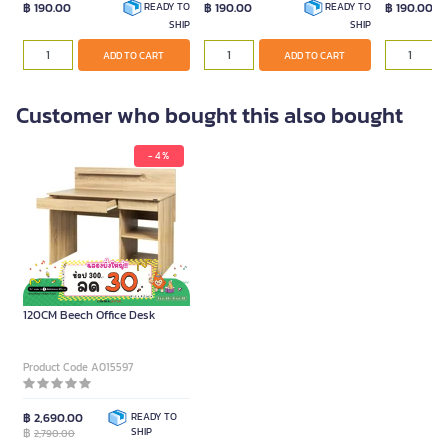
฿ 190.00
฿ 190.00
฿ 190.00
READY TO
READY TO
SHIP
SHIP
ADD TO CART
ADD TO CART
Customer who bought this also bought
- 4 %
FURRADEC SPACE B002-
120CM Beech Office Desk
Product Code A015597
฿ 2,690.00
READY TO
฿
SHIP
2,790.00