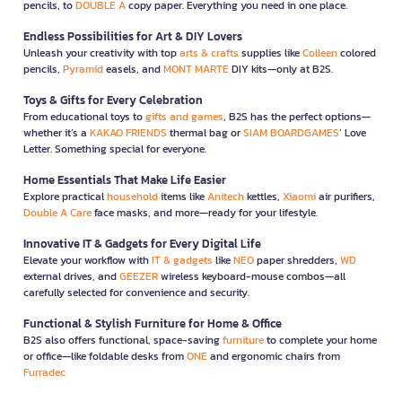
pencils, to
DOUBLE A
copy paper. Everything you need in one place.
Endless Possibilities for Art & DIY Lovers
Unleash your creativity with top
arts & crafts
supplies like
Colleen
colored
pencils,
Pyramid
easels, and
MONT MARTE
DIY kits—only at B2S.
Toys & Gifts for Every Celebration
From educational toys to
gifts and games
, B2S has the perfect options—
whether it’s a
KAKAO FRIENDS
thermal bag or
SIAM BOARDGAMES
’ Love
Letter. Something special for everyone.
Home Essentials That Make Life Easier
Explore practical
household
items like
Anitech
kettles,
Xiaomi
air purifiers,
Double A Care
face masks, and more—ready for your lifestyle.
Innovative IT & Gadgets for Every Digital Life
Elevate your workflow with
IT & gadgets
like
NEO
paper shredders,
WD
external drives, and
GEEZER
wireless keyboard-mouse combos—all
carefully selected for convenience and security.
Functional & Stylish Furniture for Home & Office
B2S also offers functional, space-saving
furniture
to complete your home
or office—like foldable desks from
ONE
and ergonomic chairs from
Furradec