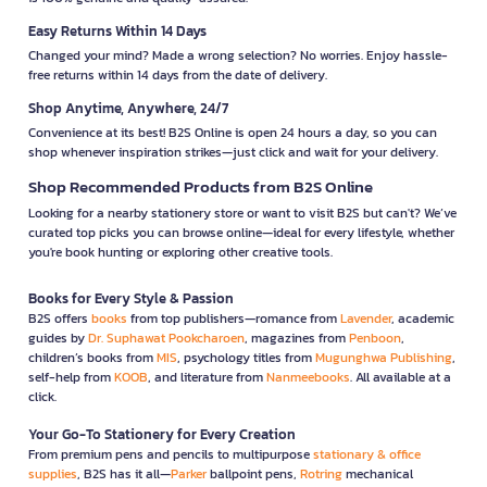
Easy Returns Within 14 Days
Changed your mind? Made a wrong selection? No worries. Enjoy hassle-
free returns within 14 days from the date of delivery.
Shop Anytime, Anywhere, 24/7
Convenience at its best! B2S Online is open 24 hours a day, so you can
shop whenever inspiration strikes—just click and wait for your delivery.
Shop Recommended Products from B2S Online
Looking for a nearby stationery store or want to visit B2S but can't? We’ve
curated top picks you can browse online—ideal for every lifestyle, whether
you're book hunting or exploring other creative tools.
Books for Every Style & Passion
B2S offers
books
from top publishers—romance from
Lavender
, academic
guides by
Dr. Suphawat Pookcharoen
, magazines from
Penboon
,
children’s books from
MIS
, psychology titles from
Mugunghwa Publishing
,
self-help from
KOOB
, and literature from
Nanmeebooks
. All available at a
click.
Your Go-To Stationery for Every Creation
From premium pens and pencils to multipurpose
stationary & office
supplies
, B2S has it all—
Parker
ballpoint pens,
Rotring
mechanical