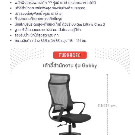
พนักพิงโครงพลาสติก PP หุุ้มผ้าตาข่าย ระบายอากาศได้ดี
เก้าอี้สำนักงานพนักพิงสูง รองรับช่วงศีรษะและคอ
เบาะรองนั่งบุฟองน้ำหุ้มผ้าตาข่าย
ที่วางแขนผลิตจากพลาสติกขึ้นรูป
มีกลไกปรับระดับสูง-ต่ำของเก้าอี้ ด้วยระบบ Gas Lifting Class 3
ฐานเก้าอี้ไนลอนขนาด 320 มม. ล้อไนลอนคู่สีดำ
รองรับน้ำหนักได้สูงสุด 120 กก.
ขนาดสินค้า: กว้าง 58.5 x ลึก 56 x สูง 115 - 124 ซม.