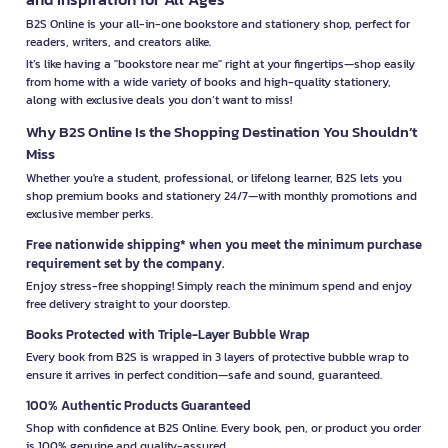
B2S Online is your all-in-one bookstore and stationery shop, perfect for
readers, writers, and creators alike.
It’s like having a "bookstore near me" right at your fingertips—shop easily
from home with a wide variety of books and high-quality stationery,
along with exclusive deals you don’t want to miss!
Why B2S Online Is the Shopping Destination You Shouldn’t
Miss
Whether you're a student, professional, or lifelong learner, B2S lets you
shop premium books and stationery 24/7—with monthly promotions and
exclusive member perks.
Free nationwide shipping* when you meet the minimum purchase
requirement set by the company.
Enjoy stress-free shopping! Simply reach the minimum spend and enjoy
free delivery straight to your doorstep.
Books Protected with Triple-Layer Bubble Wrap
Every book from B2S is wrapped in 3 layers of protective bubble wrap to
ensure it arrives in perfect condition—safe and sound, guaranteed.
100% Authentic Products Guaranteed
Shop with confidence at B2S Online. Every book, pen, or product you order
is 100% genuine and quality-assured.