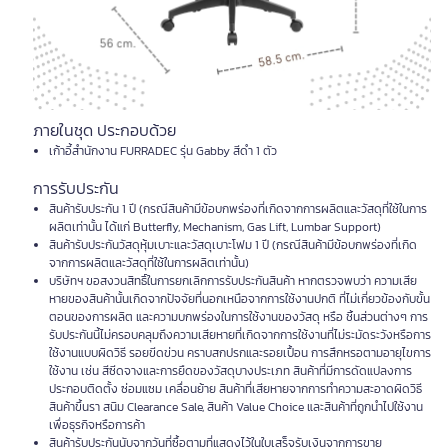
ภายในชุด ประกอบด้วย
เก้าอี้สำนักงาน FURRADEC รุ่น Gabby สีดำ 1 ตัว
การรับประกัน
สินค้ารับประกัน 1 ปี (กรณีสินค้ามีข้อบกพร่องที่เกิดจากการผลิตและวัสดุที่ใช้ในการ
ผลิตเท่านั้น ได้แก่ Butterfly, Mechanism, Gas Lift, Lumbar Support)
สินค้ารับประกันวัสดุหุ้มเบาะและวัสดุเบาะโฟม 1 ปี (กรณีสินค้ามีข้อบกพร่องที่เกิด
จากการผลิตและวัสดุที่ใช้ในการผลิตเท่านั้น)
บริษัทฯ ขอสงวนสิทธิ์ในการยกเลิกการรับประกันสินค้า หากตรวจพบว่า ความเสีย
หายของสินค้านั้นเกิดจากปัจจัยที่นอกเหนือจากการใช้งานปกติ ที่ไม่เกี่ยวข้องกับขั้น
ตอนของการผลิต และความบกพร่องในการใช้งานของวัสดุ หรือ ชิ้นส่วนต่างๆ การ
รับประกันนี้ไม่ครอบคลุมถึงความเสียหายที่เกิดจากการใช้งานที่ไม่ระมัดระวังหรือการ
ใช้งานแบบผิดวิธี รอยขีดข่วน คราบสกปรกและรอยเปื้อน การสึกหรอตามอายุไขการ
ใช้งาน เช่น สีซีดจางและการยืดของวัสดุบางประเภท สินค้าที่มีการดัดแปลงการ
ประกอบติดตั้ง ซ่อมแซม เคลื่อนย้าย สินค้าที่เสียหายจากการทำความสะอาดผิดวิธี
สินค้าขึ้นรา สนิม Clearance Sale, สินค้า Value Choice และสินค้าที่ถูกนำไปใช้งาน
เพื่อธุรกิจหรือการค้า
สินค้ารับประกันนับจากวันที่ซื้อตามที่แสดงไว้ในใบเสร็จรับเงินจากการขาย