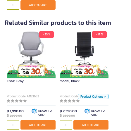
ADD TO CART
Related Similar products to this item
- 33 %
- 17 %
FURRADEC office chair,
BrazeL model, black
2,890.00
FURRADEC Lunar-Mesh Office
FURRADEC office chair, BrazeL
Chair, Gray
model, black
Unit
Piece
Piece
Product Code A021632
Product Code A021250
Product Options >
Color
฿ 1,990.00
READY TO
฿ 2,390.00
READY TO
฿
SHIP
฿
SHIP
2,990.00
2,890.00
Black
ADD TO CART
ADD TO CART
ADD TO CART
Body Material