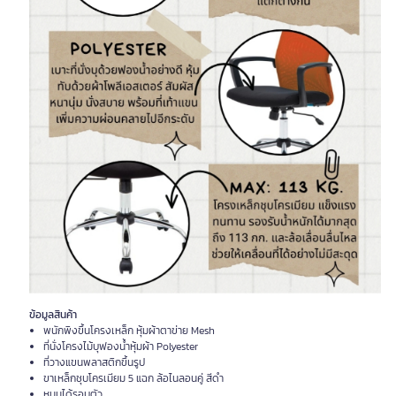
ข้อมูลสินค้า
พนักพิงขึ้นโครงเหล็ก หุ้มผ้าตาข่าย Mesh
ที่นั่งโครงไม้บุฟองน้ำหุ้มผ้า Polyester
ที่วางแขนพลาสติกขึ้นรูป
ขาเหล็กชุบโครเมียม 5 แฉก ล้อไนลอนคู่ สีดำ
หมุนได้รอบตัว