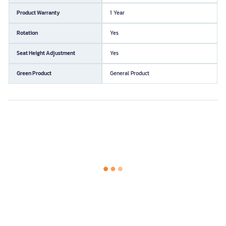
Product Warranty
1 Year
Rotation
Yes
Seat Height Adjustment
Yes
Green Product
General Product