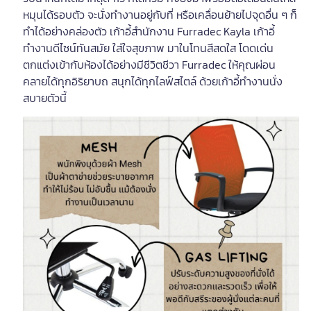
หมุนได้รอบตัว จะนั่งทำงานอยู่กับที่ หรือเคลื่อนย้ายไปจุดอื่น ๆ ก็
ทำได้อย่างคล่องตัว เก้าอี้สำนักงาน Furradec Kayla เก้าอี้
ทำงานดีไซน์ทันสมัย ใส่ใจสุขภาพ มาในโทนสีสดใส โดดเด่น
ตกแต่งเข้ากับห้องได้อย่างมีชีวิตชีวา Furradec ให้คุณผ่อน
คลายได้ทุกอิริยาบถ สนุกได้ทุกไลฟ์สไตล์ ด้วยเก้าอี้ทำงานนั่ง
สบายตัวนี้