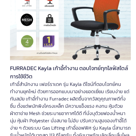
FURRADEC Kayla เก้าอี้ทำงาน ตอบโจทย์ทุกไลฟ์สไตล์
การใช้ชีวิต
เก้าอี้สำนักงาน เฟอร์ราเดค รุ่น Kayla ดีไซน์ที่ตอบโจทย์คน
ทำงานยุคใหม่ ด้วยการออกแบบมาอย่างยอดเยี่ยม เรียบง่าย แต่
ทันสมัย เก้าอี้ทำงาน Furradec ผลิตขึ้นจากวัสดุคุณภาพดีทั้ง
ชิ้น ตั้งแต่พนักพิงโครงเหล็ก มีความแข็งแรง คงทน หุ้มด้วย
ผ้าตาข่าย Mesh ช่วยระบายอากาศได้ดี ที่นั่งบุด้วยฟองน้ำหนา
นุ่ม หุ้มผ้า Polyester นั่งสบาย ไม่อับ ปรับความสูงของเก้าอี้ได้
ง่าย ๆ ด้วยระบบ Gas Lifting เก้าอี้ออฟฟิศ รุ่น Kayla นี้สามารถ
รับน้ำหนักได้มากสุด 113 กิโลกรัม ทั้งยังมาพร้อมล้อเลื่อนลื่นไหล