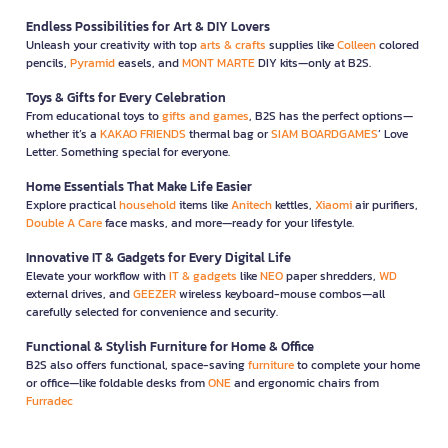
Endless Possibilities for Art & DIY Lovers
Unleash your creativity with top
arts & crafts
supplies like
Colleen
colored
pencils,
Pyramid
easels, and
MONT MARTE
DIY kits—only at B2S.
Toys & Gifts for Every Celebration
From educational toys to
gifts and games
, B2S has the perfect options—
whether it’s a
KAKAO FRIENDS
thermal bag or
SIAM BOARDGAMES
’ Love
Letter. Something special for everyone.
Home Essentials That Make Life Easier
Explore practical
household
items like
Anitech
kettles,
Xiaomi
air purifiers,
Double A Care
face masks, and more—ready for your lifestyle.
Innovative IT & Gadgets for Every Digital Life
Elevate your workflow with
IT & gadgets
like
NEO
paper shredders,
WD
external drives, and
GEEZER
wireless keyboard-mouse combos—all
carefully selected for convenience and security.
Functional & Stylish Furniture for Home & Office
B2S also offers functional, space-saving
furniture
to complete your home
or office—like foldable desks from
ONE
and ergonomic chairs from
Furradec