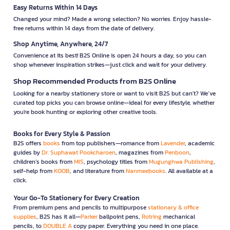
Easy Returns Within 14 Days
Changed your mind? Made a wrong selection? No worries. Enjoy hassle-
free returns within 14 days from the date of delivery.
Shop Anytime, Anywhere, 24/7
Convenience at its best! B2S Online is open 24 hours a day, so you can
shop whenever inspiration strikes—just click and wait for your delivery.
Shop Recommended Products from B2S Online
Looking for a nearby stationery store or want to visit B2S but can't? We’ve
curated top picks you can browse online—ideal for every lifestyle, whether
you're book hunting or exploring other creative tools.
Books for Every Style & Passion
B2S offers
books
from top publishers—romance from
Lavender
, academic
guides by
Dr. Suphawat Pookcharoen
, magazines from
Penboon
,
children’s books from
MIS
, psychology titles from
Mugunghwa Publishing
,
self-help from
KOOB
, and literature from
Nanmeebooks
. All available at a
click.
Your Go-To Stationery for Every Creation
From premium pens and pencils to multipurpose
stationary & office
supplies
, B2S has it all—
Parker
ballpoint pens,
Rotring
mechanical
pencils, to
DOUBLE A
copy paper. Everything you need in one place.