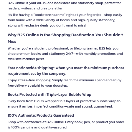
B2S Online is your all-in-one bookstore and stationery shop, perfect for
readers, writers, and creators alike.
It’s like having a "bookstore near me" right at your fingertips—shop easily
from home with a wide variety of books and high-quality stationery,
along with exclusive deals you don’t want to miss!
Why B2S Online Is the Shopping Destination You Shouldn’t
Miss
Whether you're a student, professional, or lifelong learner, B2S lets you
shop premium books and stationery 24/7—with monthly promotions and
exclusive member perks.
Free nationwide shipping* when you meet the minimum purchase
requirement set by the company.
Enjoy stress-free shopping! Simply reach the minimum spend and enjoy
free delivery straight to your doorstep.
Books Protected with Triple-Layer Bubble Wrap
Every book from B2S is wrapped in 3 layers of protective bubble wrap to
ensure it arrives in perfect condition—safe and sound, guaranteed.
100% Authentic Products Guaranteed
Shop with confidence at B2S Online. Every book, pen, or product you order
is 100% genuine and quality-assured.