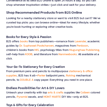
Convenience at its best! B2S Online is open 24 hours a day, so you can
shop whenever inspiration strikes—just click and wait for your delivery.
Shop Recommended Products from B2S Online
Looking for a nearby stationery store or want to visit B2S but can't? We’ve
curated top picks you can browse online—ideal for every lifestyle, whether
you're book hunting or exploring other creative tools.
Books for Every Style & Passion
B2S offers
books
from top publishers—romance from
Lavender
, academic
guides by
Dr. Suphawat Pookcharoen
, magazines from
Penboon
,
children’s books from
MIS
, psychology titles from
Mugunghwa Publishing
,
self-help from
KOOB
, and literature from
Nanmeebooks
. All available at a
click.
Your Go-To Stationery for Every Creation
From premium pens and pencils to multipurpose
stationary & office
supplies
, B2S has it all—
Parker
ballpoint pens,
Rotring
mechanical
pencils, to
DOUBLE A
copy paper. Everything you need in one place.
Endless Possibilities for Art & DIY Lovers
Unleash your creativity with top
arts & crafts
supplies like
Colleen
colored
pencils,
Pyramid
easels, and
MONT MARTE
DIY kits—only at B2S.
Toys & Gifts for Every Celebration