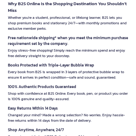
Why B2S Online Is the Shopping Destination You Shouldn’t
Miss
Whether you're a student, professional, or lifelong learner, B2S lets you
shop premium books and stationery 24/7—with monthly promotions and
exclusive member perks.
Free nationwide shipping* when you meet the minimum purchase
requirement set by the company.
Enjoy stress-free shopping! Simply reach the minimum spend and enjoy
free delivery straight to your doorstep.
Books Protected with Triple-Layer Bubble Wrap
Every book from B2S is wrapped in 3 layers of protective bubble wrap to
ensure it arrives in perfect condition—safe and sound, guaranteed.
100% Authentic Products Guaranteed
Shop with confidence at B2S Online. Every book, pen, or product you order
is 100% genuine and quality-assured.
Easy Returns Within 14 Days
Changed your mind? Made a wrong selection? No worries. Enjoy hassle-
free returns within 14 days from the date of delivery.
Shop Anytime, Anywhere, 24/7