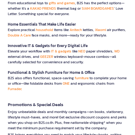
From educational toys to
gifts and games
, B2S has the perfect options—
whether it’s a
KAKAO FRIENDS
thermal bag or
SIAM BOARDGAMES
’ Love
Letter. Something special for everyone.
Home Essentials That Make Life Easier
Explore practical
household
items like
Anitech
kettles,
Xiaomi
air purifiers,
Double A Care
face masks, and more—ready for your lifestyle.
Innovative IT & Gadgets for Every Digital Life
Elevate your workflow with
IT & gadgets
like
NEO
paper shredders,
WD
external drives, and
GEEZER
wireless keyboard-mouse combos—all
carefully selected for convenience and security.
Functional & Stylish Furniture for Home & Office
B2S also offers functional, space-saving
furniture
to complete your home
or office—like foldable desks from
ONE
and ergonomic chairs from
Furradec
Promotions & Special Deals
Enjoy unbeatable deals and monthly campaigns—on books, stationery,
lifestyle must-haves, and more! Get exclusive discount coupons and perks
when you shop on B2S.co.th. Plus, free nationwide shipping* when you
meet the minimum purchase requirement set by the company.
B2S brings everything you need to match your lifestyle—books, writing