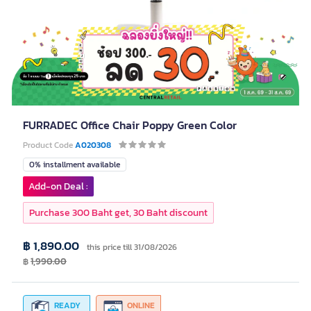
FURRADEC Office Chair Poppy Green Color
Product Code
A020308
0% installment available
Add-on Deal :
Purchase 300 Baht get, 30 Baht discount
฿ 1,890.00
this price till 31/08/2026
฿
1,990.00
READY
ONLINE