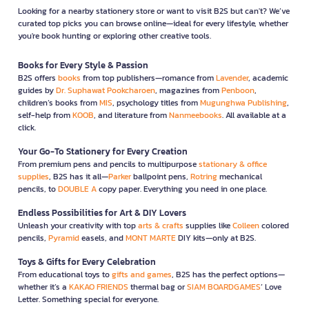
Looking for a nearby stationery store or want to visit B2S but can't? We’ve
curated top picks you can browse online—ideal for every lifestyle, whether
you're book hunting or exploring other creative tools.
Books for Every Style & Passion
B2S offers
books
from top publishers—romance from
Lavender
, academic
guides by
Dr. Suphawat Pookcharoen
, magazines from
Penboon
,
children’s books from
MIS
, psychology titles from
Mugunghwa Publishing
,
self-help from
KOOB
, and literature from
Nanmeebooks
. All available at a
click.
Your Go-To Stationery for Every Creation
From premium pens and pencils to multipurpose
stationary & office
supplies
, B2S has it all—
Parker
ballpoint pens,
Rotring
mechanical
pencils, to
DOUBLE A
copy paper. Everything you need in one place.
Endless Possibilities for Art & DIY Lovers
Unleash your creativity with top
arts & crafts
supplies like
Colleen
colored
pencils,
Pyramid
easels, and
MONT MARTE
DIY kits—only at B2S.
Toys & Gifts for Every Celebration
From educational toys to
gifts and games
, B2S has the perfect options—
whether it’s a
KAKAO FRIENDS
thermal bag or
SIAM BOARDGAMES
’ Love
Letter. Something special for everyone.