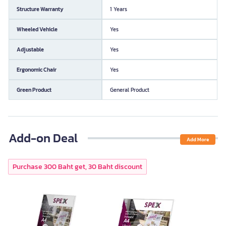
Structure Warranty
1 Years
Wheeled Vehicle
Yes
Adjustable
Yes
Ergonomic Chair
Yes
Green Product
General Product
Add-on Deal
Add More
Purchase 300 Baht get, 30 Baht discount