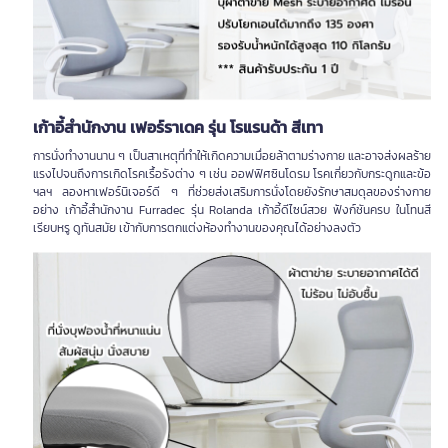
เก้าอี้สำนักงาน เฟอร์ราเดค รุ่น โรแรนด้า สีเทา
การนั่งทำงานนาน ๆ เป็นสาเหตุที่ทำให้เกิดความเมื่อยล้าตามร่างกาย และอาจส่งผลร้าย
แรงไปจนถึงการเกิดโรคเรื้อรังต่าง ๆ เช่น ออฟฟิศซินโดรม โรคเกี่ยวกับกระดูกและข้อ
ฯลฯ ลองหาเฟอร์นิเจอร์ดี ๆ ที่ช่วยส่งเสริมการนั่งโดยยังรักษาสมดุลของร่างกาย
อย่าง เก้าอี้สำนักงาน Furradec รุ่น Rolanda เก้าอี้ดีไซน์สวย ฟังก์ชันครบ ในโทนสี
เรียบหรู ดูทันสมัย เข้ากับการตกแต่งห้องทำงานของคุณได้อย่างลงตัว