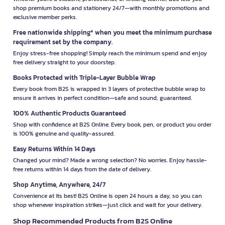
shop premium books and stationery 24/7—with monthly promotions and
exclusive member perks.
Free nationwide shipping* when you meet the minimum purchase
requirement set by the company.
Enjoy stress-free shopping! Simply reach the minimum spend and enjoy
free delivery straight to your doorstep.
Books Protected with Triple-Layer Bubble Wrap
Every book from B2S is wrapped in 3 layers of protective bubble wrap to
ensure it arrives in perfect condition—safe and sound, guaranteed.
100% Authentic Products Guaranteed
Shop with confidence at B2S Online. Every book, pen, or product you order
is 100% genuine and quality-assured.
Easy Returns Within 14 Days
Changed your mind? Made a wrong selection? No worries. Enjoy hassle-
free returns within 14 days from the date of delivery.
Shop Anytime, Anywhere, 24/7
Convenience at its best! B2S Online is open 24 hours a day, so you can
shop whenever inspiration strikes—just click and wait for your delivery.
Shop Recommended Products from B2S Online