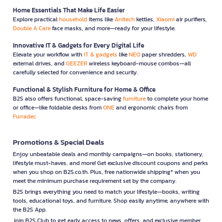
Home Essentials That Make Life Easier
Explore practical
household
items like
Anitech
kettles,
Xiaomi
air purifiers,
Double A Care
face masks, and more—ready for your lifestyle.
Innovative IT & Gadgets for Every Digital Life
Elevate your workflow with
IT & gadgets
like
NEO
paper shredders,
WD
external drives, and
GEEZER
wireless keyboard-mouse combos—all
carefully selected for convenience and security.
Functional & Stylish Furniture for Home & Office
B2S also offers functional, space-saving
furniture
to complete your home
or office—like foldable desks from
ONE
and ergonomic chairs from
Furradec
Promotions & Special Deals
Enjoy unbeatable deals and monthly campaigns—on books, stationery,
lifestyle must-haves, and more! Get exclusive discount coupons and perks
when you shop on B2S.co.th. Plus, free nationwide shipping* when you
meet the minimum purchase requirement set by the company.
B2S brings everything you need to match your lifestyle—books, writing
tools, educational toys, and furniture. Shop easily anytime, anywhere with
the B2S App.
Join B2S Club to get early access to news, offers, and exclusive member