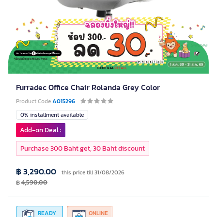
Furradec Office Chair Rolanda Grey Color
Product Code
A015296
0% installment available
Add-on Deal :
Purchase 300 Baht get, 30 Baht discount
฿ 3,290.00
this price till 31/08/2026
฿
4,590.00
READY
ONLINE