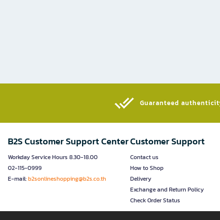
Guaranteed authenticity
B2S Customer Support Center
Customer Support
Workday Service Hours 8.30-18.00
Contact us
02-115-0999
How to Shop
E-mail:
b2sonlineshopping@b2s.co.th
Delivery
Exchange and Return Policy
Check Order Status