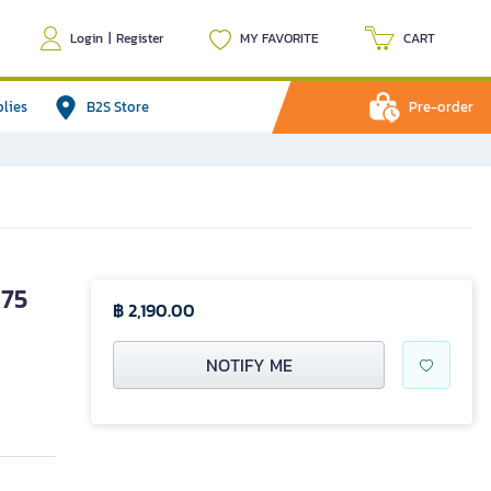
Login
|
Register
MY FAVORITE
CART
plies
B2S Store
Pre-order
x75
฿ 2,190.00
NOTIFY ME