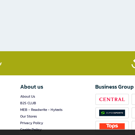
​
About us
Business Group
About Us
B2S CLUB
MEB - Readwrite - Hytexts
Our Stores
Privacy Policy
Cookie Policy