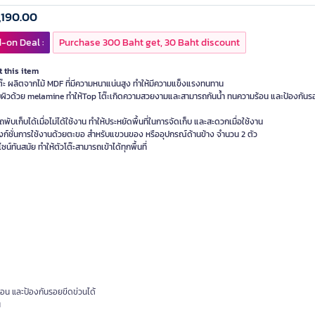
,190.00
-on Deal :
Purchase 300 Baht get, 30 Baht discount
 this item
ต๊ะ ผลิตจากไม้ MDF ที่มีความหนาแน่นสูง ทำให้มีความแข็งแรงทนทาน
บผิวด้วย melamine ทำให้Top โต๊ะเกิดความสวยงามและสามารถกันน้ำ ทนความร้อน และป้องกันร
พับเก็บได้เมื่อไม่ได้ใช้งาน ทำให้ประหยัดพื้นที่ในการจัดเก็บ และสะดวกเมื่อใช้งาน
ังก์ชั่นการใช้งานด้วยตะขอ สำหรับแขวนของ หรืออุปกรณ์ด้านข้าง จำนวน 2 ตัว
ไซน์ทันสมัย ทำให้ตัวโต๊ะสามารถเข้าได้ทุกพื้นที่
อน และป้องกันรอยขีดข่วนได้
น