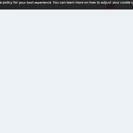
Investor Relations
e policy for your best experience. You can learn more on how to adjust your cookie s
ny Limited
iration for All Ages
riters, and creators alike.
home with a wide variety of books and high-quality stationery, along with exclusive d
 premium books and stationery 24/7—with monthly promotions and exclusive member pe
rement set by the company.
ery straight to your doorstep.