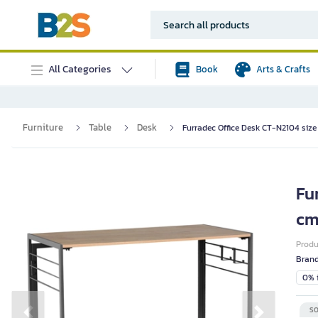
All Categories
Book
Arts & Crafts
Furniture
Table
Desk
Furradec Office Desk CT-N2104 siz
Fu
cm
Prod
Bran
0% i
SO