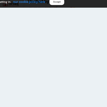
Verified by
our cookie policy here
etting in
Accept
Download B2S app
eals you don’t want to miss!
rks.