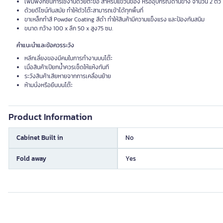
เพิ่มฟังก์ชั่นการใช้งานด้วยตะขอ สำหรับแขวนของ หรืออุปกรณ์ด้านข้าง จำนวน 2 ตัว
ด้วยดีไซน์ทันสมัย ทำให้ตัวโต๊ะสามารถเข้าได้ทุกพื้นที่
ขาเหล็กทำสี Powder Coating สีดำ ทำให้สินค้ามีความแข็งแรง และป้องกันสนิม
ขนาด กว้าง 100 x ลึก 50 x สูง75 ซม.
คำแนะนำและข้อควรระวัง
หลีกเลี่ยงของมีคมในการทำงานบนโต๊ะ
เมื่อสินค้าเปียกน้ำควรเช็ดให้แห้งทันที
ระวังสินค้าเสียหายจากการเคลื่อนย้าย
ห้ามนั่งหรือยืนบนโต๊ะ
Product Information
Cabinet Built in
No
Fold away
Yes