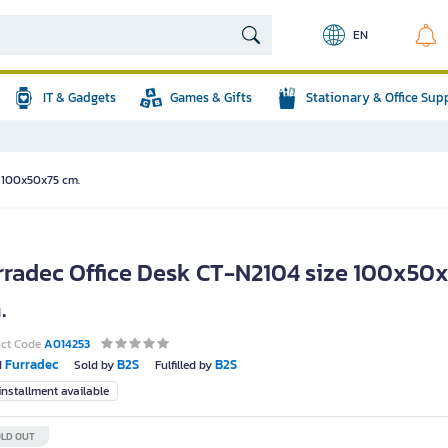
EN
IT & Gadgets
Games & Gifts
Stationary & Office Sup
e 100x50x75 cm.
rradec Office Desk CT-N2104 size 100x50
.
uct Code
A014253
Furradec
B2S
B2S
d
Sold by
Fulfilled by
nstallment available
LD OUT