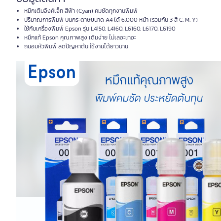
หมึกเติมอิงค์เจ็ท สีฟ้า (Cyan) คมชัดทุกงานพิมพ์
ปริมาณการพิมพ์ บนกระดาษขนาด A4 ได้ 6,000 หน้า (รวมกัน 3 สี C, M, Y)
ใช้กับเครื่องพิมพ์ Epson รุ่น L4150, L4160, L6160, L6170, L6190
หมึกแท้ Epson คุณภาพสูง เติมง่าย ไม่เลอะเทอะ
ถนอมหัวพิมพ์ ลดปัญหาตัน ใช้งานได้ยาวนาน