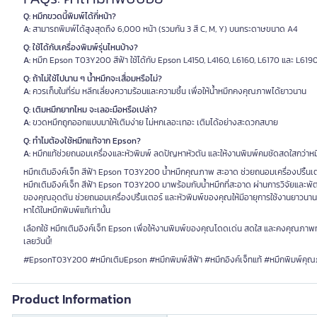
Q: หมึกขวดนี้พิมพ์ได้กี่หน้า?
A:
สามารถพิมพ์ได้สูงสุดถึง 6,000 หน้า (รวมกัน 3 สี C, M, Y) บนกระดาษขนาด A4
Q: ใช้ได้กับเครื่องพิมพ์รุ่นไหนบ้าง?
A:
หมึก Epson T03Y200 สีฟ้า ใช้ได้กับ Epson L4150, L4160, L6160, L6170 และ L619
Q: ถ้าไม่ใช้ไปนาน ๆ น้ำหมึกจะเสื่อมหรือไม่?
A:
ควรเก็บในที่ร่ม หลีกเลี่ยงความร้อนและความชื้น เพื่อให้น้ำหมึกคงคุณภาพได้ยาวนาน
Q: เติมหมึกยากไหม จะเลอะมือหรือเปล่า?
A:
ขวดหมึกถูกออกแบบมาให้เติมง่าย ไม่หกเลอะเทอะ เติมได้อย่างสะดวกสบาย
Q: ทำไมต้องใช้หมึกแท้จาก Epson?
A:
หมึกแท้ช่วยถนอมเครื่องและหัวพิมพ์ ลดปัญหาหัวตัน และให้งานพิมพ์คมชัดสดใสกว่าหม
หมึกเติมอิงค์เจ็ท สีฟ้า Epson T03Y200 น้ำหมึกคุณภาพ สะอาด ช่วยถนอมเครื่องปริ้นเ
หมึกเติมอิงค์เจ็ท สีฟ้า Epson T03Y200 มาพร้อมกับน้ำหมึกที่สะอาด ผ่านการวิจัยและพัฒนา
ของคุณอุดตัน ช่วยถนอมเครื่องปริ้นเตอร์ และหัวพิมพ์ของคุณให้มีอายุการใช้งานยาวนานยิ
หาได้ในหมึกพิมพ์แท้เท่านั้น
เลือกใช้ หมึกเติมอิงค์เจ็ท Epson เพื่อให้งานพิมพ์ของคุณโดดเด่น สดใส และคงคุณภาพทุก
เลยวันนี้!
#EpsonT03Y200 #หมึกเติมEpson #หมึกพิมพ์สีฟ้า #หมึกอิงค์เจ็ทแท้ #หมึกพิมพ์คุ
Product Information