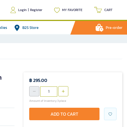
Login
|
Register
MY FAVORITE
CART
plies
B2S Store
Pre-order
n
฿ 295.00
Amount of inventory 3 piece
ADD TO CART