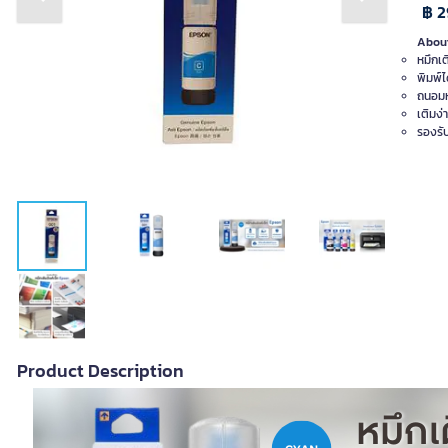
Previous slide
Next slide
฿ 2
About
หมึกเต
พิมพ์ไ
ถนอมห
เติมง่
รองรั
Product Description