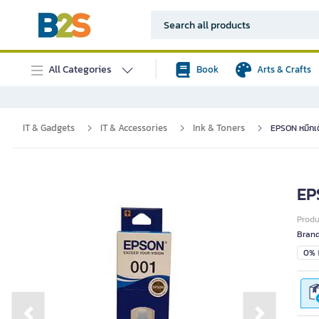
All Categories
Book
Arts & Crafts
IT & Gadgets
IT & Accessories
Ink & Toners
EPSON หมึกเติ
EPS
Prod
Bran
0% i