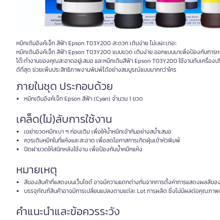
หมึกเติมอิงค์เจ็ท สีฟ้า Epson T03Y200 สะดวก เติมง่าย ไม่เลอะเทอะ
หมึกเติมอิงค์เจ็ท สีฟ้า Epson T03Y200 แบบขวด เติมง่าย ออกแบบมาเพื่อป้องกันการหกเล
โต๊ะทำงานของคุณสะอาดอยู่เสมอ และหมึกเติมสีฟ้า Epson T03Y200 ใช้งานกับเครื่องปร
ดีที่สุด ช่วยเพิ่มประสิทธิภาพงานพิมพ์ได้อย่างสมบูรณ์แบบมากกว่าใคร
ภายในชุด ประกอบด้วย
หมึกเติมอิงค์เจ็ท Epson สีฟ้า (Cyan) จำนวน 1 ขวด
เคล็ด(ไม่)ลับการใช้งาน
เขย่าขวดหมึกเบา ๆ ก่อนเติม เพื่อให้น้ำหมึกเข้ากันอย่างสม่ำเสมอ
ควรเติมหมึกในที่แห้งและสะอาด เพื่อลดโอกาสการเกิดฝุ่นเข้าหัวพิมพ์
ปิดฝาขวดให้สนิทหลังใช้งาน เพื่อป้องกันน้ำหมึกแห้ง
หมายเหตุ
สีของสินค้าที่แสดงบนเว็บไซต์ อาจมีความแตกต่างกันจากการตั้งค่าการแสดงผลสีขอ
บรรจุภัณฑ์สินค้าอาจมีการเปลี่ยนแปลงตามแต่ละ Lot การผลิต ซึ่งไม่มีผลต่อคุณภาพ
คำแนะนำและข้อควรระวัง