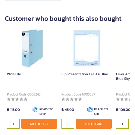
Customer who bought this also bought
Wide File
Elp Presentation File A4 Blue
Lever Arch 
Blue Sky
Product Code 6005243
Product Code 6005357
Product Cod
฿ 115.00
READY TO
฿ 45.00
READY TO
฿ 109.00
SHIP
SHIP
ADD TO CART
ADD TO CART