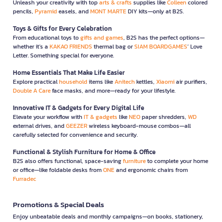
Unleash your creativity with top
arts & crafts
supplies like
Colleen
colored
pencils,
Pyramid
easels, and
MONT MARTE
DIY kits—only at B2S.
Toys & Gifts for Every Celebration
From educational toys to
gifts and games
, B2S has the perfect options—
whether it’s a
KAKAO FRIENDS
thermal bag or
SIAM BOARDGAMES
’ Love
Letter. Something special for everyone.
Home Essentials That Make Life Easier
Explore practical
household
items like
Anitech
kettles,
Xiaomi
air purifiers,
Double A Care
face masks, and more—ready for your lifestyle.
Innovative IT & Gadgets for Every Digital Life
Elevate your workflow with
IT & gadgets
like
NEO
paper shredders,
WD
external drives, and
GEEZER
wireless keyboard-mouse combos—all
carefully selected for convenience and security.
Functional & Stylish Furniture for Home & Office
B2S also offers functional, space-saving
furniture
to complete your home
or office—like foldable desks from
ONE
and ergonomic chairs from
Furradec
Promotions & Special Deals
Enjoy unbeatable deals and monthly campaigns—on books, stationery,