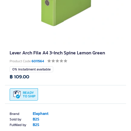
Lever Arch File A4 3-Inch Spine Lemon Green
Product Code
6011564
0% installment available
฿ 109.00
READY
TO SHIP
Elephant
Brand
B2S
Sold by
B2S
Fulfilled by