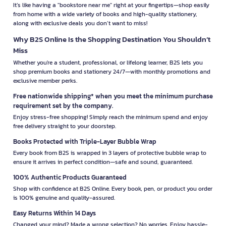
It’s like having a "bookstore near me" right at your fingertips—shop easily
from home with a wide variety of books and high-quality stationery,
along with exclusive deals you don’t want to miss!
Why B2S Online Is the Shopping Destination You Shouldn’t
Miss
Whether you're a student, professional, or lifelong learner, B2S lets you
shop premium books and stationery 24/7—with monthly promotions and
exclusive member perks.
Free nationwide shipping* when you meet the minimum purchase
requirement set by the company.
Enjoy stress-free shopping! Simply reach the minimum spend and enjoy
free delivery straight to your doorstep.
Books Protected with Triple-Layer Bubble Wrap
Every book from B2S is wrapped in 3 layers of protective bubble wrap to
ensure it arrives in perfect condition—safe and sound, guaranteed.
100% Authentic Products Guaranteed
Shop with confidence at B2S Online. Every book, pen, or product you order
is 100% genuine and quality-assured.
Easy Returns Within 14 Days
Changed your mind? Made a wrong selection? No worries. Enjoy hassle-