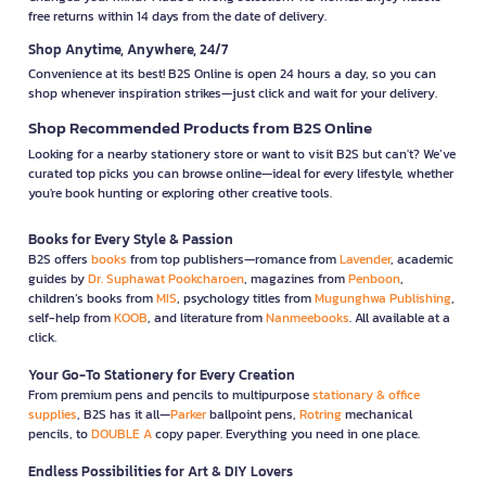
free returns within 14 days from the date of delivery.
Shop Anytime, Anywhere, 24/7
Convenience at its best! B2S Online is open 24 hours a day, so you can
shop whenever inspiration strikes—just click and wait for your delivery.
Shop Recommended Products from B2S Online
Looking for a nearby stationery store or want to visit B2S but can't? We’ve
curated top picks you can browse online—ideal for every lifestyle, whether
you're book hunting or exploring other creative tools.
Books for Every Style & Passion
B2S offers
books
from top publishers—romance from
Lavender
, academic
guides by
Dr. Suphawat Pookcharoen
, magazines from
Penboon
,
children’s books from
MIS
, psychology titles from
Mugunghwa Publishing
,
self-help from
KOOB
, and literature from
Nanmeebooks
. All available at a
click.
Your Go-To Stationery for Every Creation
From premium pens and pencils to multipurpose
stationary & office
supplies
, B2S has it all—
Parker
ballpoint pens,
Rotring
mechanical
pencils, to
DOUBLE A
copy paper. Everything you need in one place.
Endless Possibilities for Art & DIY Lovers