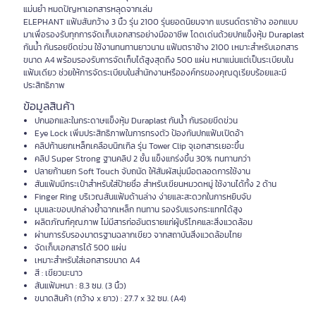
แม่นยำ หมดปัญหาเอกสารหลุดจากเล่ม
ELEPHANT แฟ้มสันกว้าง 3 นิ้ว รุ่น 2100 รุ่นยอดนิยมจาก แบรนด์ตราช้าง ออกแบบ
มาเพื่อรองรับทุกการจัดเก็บเอกสารอย่างมืออาชีพ โดดเด่นด้วยปกแข็งหุ้ม Duraplast
กันน้ำ กันรอยขีดข่วน ใช้งานทนทานยาวนาน แฟ้มตราช้าง 2100 เหมาะสำหรับเอกสาร
ขนาด A4 พร้อมรองรับการจัดเก็บได้สูงสุดถึง 500 แผ่น หนาแน่นแต่เป็นระเบียบใน
แฟ้มเดียว ช่วยให้การจัดระเบียบในสำนักงานหรือองค์กรของคุณดูเรียบร้อยและมี
ประสิทธิภาพ
ข้อมูลสินค้า
ปกนอกและในกระดาษแข็งหุ้ม Duraplast กันน้ำ กันรอยขีดข่วน
Eye Lock เพิ่มประสิทธิภาพในการทรงตัว ป้องกันปกแฟ้มเปิดอ้า
คลิปก้านยกเหล็กเคลือบนิกเกิล รุ่น Tower Clip จุเอกสารเยอะขึ้น
คลิป Super Strong ฐานคลิป 2 ชั้น แข็งแกร่งขึ้น 30% ทนทานกว่า
ปลายก้านยก Soft Touch จับถนัด ให้สัมผัสนุ่มมือตลอดการใช้งาน
สันแฟ้มมีกระเป๋าสำหรับใส่ป้ายชื่อ สำหรับเขียนหมวดหมู่ ใช้งานได้ทั้ง 2 ด้าน
Finger Ring บริเวณสันแฟ้มด้านล่าง ง่ายและสะดวกในการหยิบจับ
มุมและขอบปกล่างย้ำฉากเหล็ก ทนทาน รองรับแรงกระแทกได้สูง
ผลิตภัณฑ์คุณภาพ ไม่มีสารก่ออันตรายแก่ผู้บริโภคและสิ่งแวดล้อม
ผ่านการรับรองมาตรฐานฉลากเขียว จากสถาบันสิ่งแวดล้อมไทย
จัดเก็บเอกสารได้ 500 แผ่น
เหมาะสำหรับใส่เอกสารขนาด A4
สี : เขียวมะนาว
สันแฟ้มหนา : 8.3 ซม. (3 นิ้ว)
ขนาดสินค้า (กว้าง x ยาว) : 27.7 x 32 ซม. (A4)