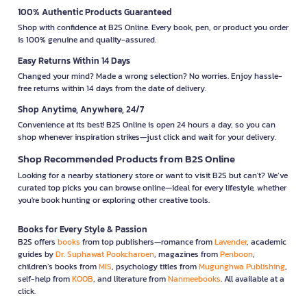
100% Authentic Products Guaranteed
Shop with confidence at B2S Online. Every book, pen, or product you order
is 100% genuine and quality-assured.
Easy Returns Within 14 Days
Changed your mind? Made a wrong selection? No worries. Enjoy hassle-
free returns within 14 days from the date of delivery.
Shop Anytime, Anywhere, 24/7
Convenience at its best! B2S Online is open 24 hours a day, so you can
shop whenever inspiration strikes—just click and wait for your delivery.
Shop Recommended Products from B2S Online
Looking for a nearby stationery store or want to visit B2S but can't? We’ve
curated top picks you can browse online—ideal for every lifestyle, whether
you're book hunting or exploring other creative tools.
Books for Every Style & Passion
B2S offers
books
from top publishers—romance from
Lavender
, academic
guides by
Dr. Suphawat Pookcharoen
, magazines from
Penboon
,
children’s books from
MIS
, psychology titles from
Mugunghwa Publishing
,
self-help from
KOOB
, and literature from
Nanmeebooks
. All available at a
click.