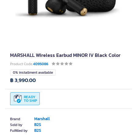
MARSHALL Wireless Earbud MINOR IV Black Color
Product Code
4095086
0% installment available
฿ 3,990.00
READY
TO SHIP
Marshall
Brand
B2S
Sold by
B2S
Fulfilled by