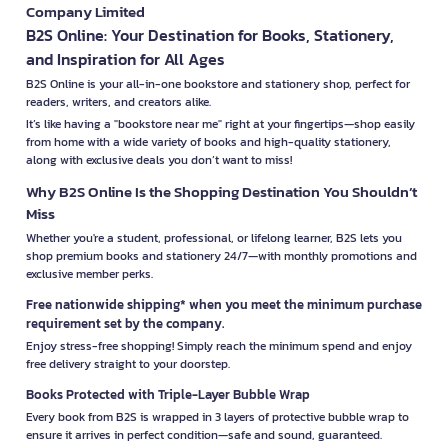
Company Limited
B2S Online: Your Destination for Books, Stationery,
and Inspiration for All Ages
B2S Online is your all-in-one bookstore and stationery shop, perfect for
readers, writers, and creators alike.
It’s like having a "bookstore near me" right at your fingertips—shop easily
from home with a wide variety of books and high-quality stationery,
along with exclusive deals you don’t want to miss!
Why B2S Online Is the Shopping Destination You Shouldn’t
Miss
Whether you're a student, professional, or lifelong learner, B2S lets you
shop premium books and stationery 24/7—with monthly promotions and
exclusive member perks.
Free nationwide shipping* when you meet the minimum purchase
requirement set by the company.
Enjoy stress-free shopping! Simply reach the minimum spend and enjoy
free delivery straight to your doorstep.
Books Protected with Triple-Layer Bubble Wrap
Every book from B2S is wrapped in 3 layers of protective bubble wrap to
ensure it arrives in perfect condition—safe and sound, guaranteed.