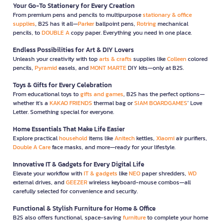
Your Go-To Stationery for Every Creation
From premium pens and pencils to multipurpose
stationary & office
supplies
, B2S has it all—
Parker
ballpoint pens,
Rotring
mechanical
pencils, to
DOUBLE A
copy paper. Everything you need in one place.
Endless Possibilities for Art & DIY Lovers
Unleash your creativity with top
arts & crafts
supplies like
Colleen
colored
pencils,
Pyramid
easels, and
MONT MARTE
DIY kits—only at B2S.
Toys & Gifts for Every Celebration
From educational toys to
gifts and games
, B2S has the perfect options—
whether it’s a
KAKAO FRIENDS
thermal bag or
SIAM BOARDGAMES
’ Love
Letter. Something special for everyone.
Home Essentials That Make Life Easier
Explore practical
household
items like
Anitech
kettles,
Xiaomi
air purifiers,
Double A Care
face masks, and more—ready for your lifestyle.
Innovative IT & Gadgets for Every Digital Life
Elevate your workflow with
IT & gadgets
like
NEO
paper shredders,
WD
external drives, and
GEEZER
wireless keyboard-mouse combos—all
carefully selected for convenience and security.
Functional & Stylish Furniture for Home & Office
B2S also offers functional, space-saving
furniture
to complete your home