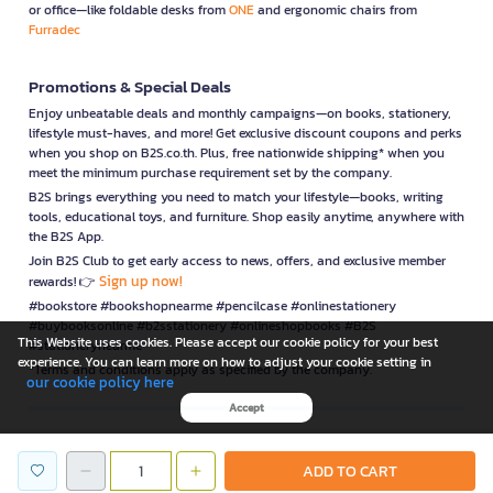
or office—like foldable desks from
ONE
and ergonomic chairs from
Furradec
Promotions & Special Deals
Enjoy unbeatable deals and monthly campaigns—on books, stationery,
lifestyle must-haves, and more! Get exclusive discount coupons and perks
when you shop on B2S.co.th. Plus, free nationwide shipping* when you
meet the minimum purchase requirement set by the company.
B2S brings everything you need to match your lifestyle—books, writing
tools, educational toys, and furniture. Shop easily anytime, anywhere with
the B2S App.
Join B2S Club to get early access to news, offers, and exclusive member
Sign up now!
rewards! 👉
#bookstore #bookshopnearme #pencilcase #onlinestationery
#buybooksonline #b2sstationery #onlineshopbooks #B2S
This Website uses cookies. Please accept our cookie policy for your best
#stationerynearme
experience. You can learn more on how to adjust your cookie setting in
*Terms and conditions apply as specified by the company.
our cookie policy here
Accept
is a company operating under
ADD TO CART