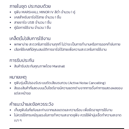
ภายในชุด ประกอบด้วย
หูฟัง MARSHALL MINOR IV สีดำ จำนวน 1 คู่
เคสสำหรับชาร์จไร้สาย จำนวน 1 ชิ้น
สายชาร์จ USB จำนวน 1 ชิ้น
คู่มือการใช้งาน จำนวน 1 ชิ้น
เคล็ด(ไม่)ลับการใช้งาน
พกพาง่าย สะดวกในการใช้งานทุกที่ ไม่ว่าจะเป็นการทำงานหรือการออกกำลังกาย
เลือกใช้เคสที่มีคุณสมบัติการชาร์จไร้สายเพื่อความสะดวกในการใช้งาน
การรับประกัน
สินค้ารับประกันคุณภาพโดย Marshall
หมายเหตุ
หูฟังรุ่นนี้ไม่รองรับระบบตัดเสียงรบกวน (Active Noise Cancelling)
สีของสินค้าที่แสดงบนเว็บไซต์อาจมีความแตกต่างจากการตั้งค่าการแสดงผลของ
แต่ละหน้าจอ
คำแนะนำและข้อควรระวัง
เก็บหูฟังในที่แห้งและห่างจากแสงแดดและความร้อน เพื่อยืดอายุการใช้งาน
ไม่ควรใช้สารเคมีรุนแรงในการทำความสะอาดหูฟัง ควรใช้ผ้านุ่มเช็ดทำความสะอาด
เบา ๆ