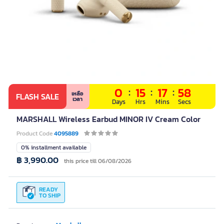
0
:
15
:
17
:
57
เหลือ
FLASH SALE
เวลา
Days
Hrs
Mins
Secs
MARSHALL Wireless Earbud MINOR IV Cream Color
Product Code
4095889
0% installment available
฿ 3,990.00
this price till 06/08/2026
READY
TO SHIP