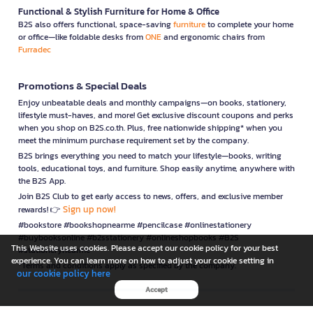
Functional & Stylish Furniture for Home & Office
B2S also offers functional, space-saving
furniture
to complete your home
or office—like foldable desks from
ONE
and ergonomic chairs from
Furradec
Promotions & Special Deals
Enjoy unbeatable deals and monthly campaigns—on books, stationery,
lifestyle must-haves, and more! Get exclusive discount coupons and perks
when you shop on B2S.co.th. Plus, free nationwide shipping* when you
meet the minimum purchase requirement set by the company.
B2S brings everything you need to match your lifestyle—books, writing
tools, educational toys, and furniture. Shop easily anytime, anywhere with
the B2S App.
Join B2S Club to get early access to news, offers, and exclusive member
Sign up now!
rewards! 👉
#bookstore #bookshopnearme #pencilcase #onlinestationery
#buybooksonline #b2sstationery #onlineshopbooks #B2S
This Website uses cookies. Please accept our cookie policy for your best
#stationerynearme
experience. You can learn more on how to adjust your cookie setting in
*Terms and conditions apply as specified by the company.
our cookie policy here
Accept