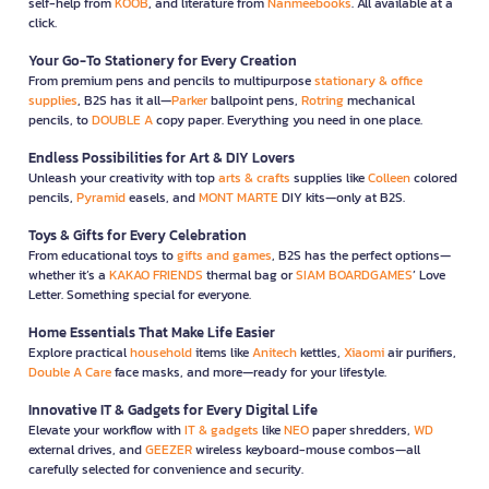
self-help from
KOOB
, and literature from
Nanmeebooks
. All available at a
click.
Your Go-To Stationery for Every Creation
From premium pens and pencils to multipurpose
stationary & office
supplies
, B2S has it all—
Parker
ballpoint pens,
Rotring
mechanical
pencils, to
DOUBLE A
copy paper. Everything you need in one place.
Endless Possibilities for Art & DIY Lovers
Unleash your creativity with top
arts & crafts
supplies like
Colleen
colored
pencils,
Pyramid
easels, and
MONT MARTE
DIY kits—only at B2S.
Toys & Gifts for Every Celebration
From educational toys to
gifts and games
, B2S has the perfect options—
whether it’s a
KAKAO FRIENDS
thermal bag or
SIAM BOARDGAMES
’ Love
Letter. Something special for everyone.
Home Essentials That Make Life Easier
Explore practical
household
items like
Anitech
kettles,
Xiaomi
air purifiers,
Double A Care
face masks, and more—ready for your lifestyle.
Innovative IT & Gadgets for Every Digital Life
Elevate your workflow with
IT & gadgets
like
NEO
paper shredders,
WD
external drives, and
GEEZER
wireless keyboard-mouse combos—all
carefully selected for convenience and security.