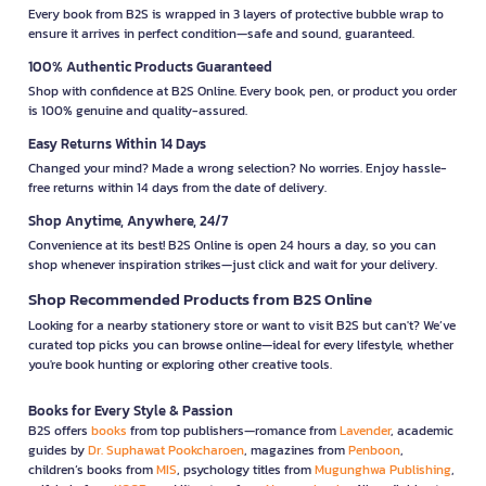
Every book from B2S is wrapped in 3 layers of protective bubble wrap to
ensure it arrives in perfect condition—safe and sound, guaranteed.
100% Authentic Products Guaranteed
Shop with confidence at B2S Online. Every book, pen, or product you order
is 100% genuine and quality-assured.
Easy Returns Within 14 Days
Changed your mind? Made a wrong selection? No worries. Enjoy hassle-
free returns within 14 days from the date of delivery.
Shop Anytime, Anywhere, 24/7
Convenience at its best! B2S Online is open 24 hours a day, so you can
shop whenever inspiration strikes—just click and wait for your delivery.
Shop Recommended Products from B2S Online
Looking for a nearby stationery store or want to visit B2S but can't? We’ve
curated top picks you can browse online—ideal for every lifestyle, whether
you're book hunting or exploring other creative tools.
Books for Every Style & Passion
B2S offers
books
from top publishers—romance from
Lavender
, academic
guides by
Dr. Suphawat Pookcharoen
, magazines from
Penboon
,
children’s books from
MIS
, psychology titles from
Mugunghwa Publishing
,