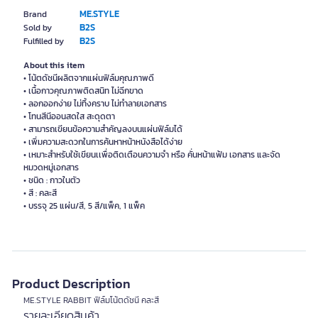
ME.STYLE
Brand
B2S
Sold by
B2S
Fulfilled by
About this item
• โน้ตดัชนีผลิตจากแผ่นฟิล์มคุณภาพดี
• เนื้อกาวคุณภาพติดสนิท ไม่ฉีกขาด
• ลอกออกง่าย ไม่ทิ้งคราบ ไม่ทำลายเอกสาร
• โทนสีนีออนสดใส สะดุดตา
• สามารถเขียนข้อความสำคัญลงบนแผ่นฟิล์มได้
• เพิ่มความสะดวกในการค้นหาหน้าหนังสือได้ง่าย
• เหมาะสำหรับใช้เขียนเเพื่อติดเตือนความจำ หรือ คั่นหน้าแฟ้ม เอกสาร และจัด
หมวดหมู่เอกสาร
• ชนิด : กาวในตัว
• สี : คละสี
• บรรจุ 25 แผ่น/สี, 5 สี/แพ็ค, 1 แพ็ค
Product Description
ME.STYLE RABBIT ฟิล์มโน้ตดัชนี คละสี
รายละเอียดสินค้า