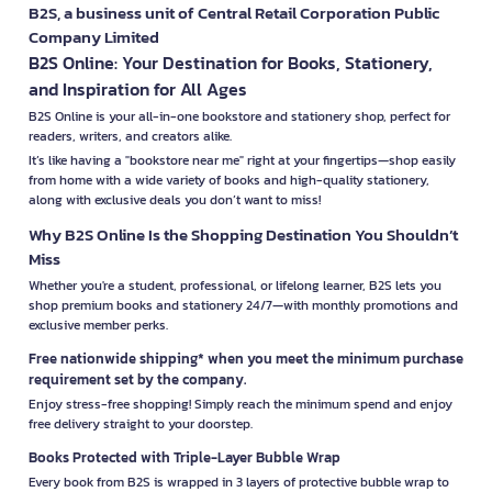
B2S, a business unit of Central Retail Corporation Public
Company Limited
B2S Online: Your Destination for Books, Stationery,
and Inspiration for All Ages
B2S Online is your all-in-one bookstore and stationery shop, perfect for
readers, writers, and creators alike.
It’s like having a "bookstore near me" right at your fingertips—shop easily
from home with a wide variety of books and high-quality stationery,
along with exclusive deals you don’t want to miss!
Why B2S Online Is the Shopping Destination You Shouldn’t
Miss
Whether you're a student, professional, or lifelong learner, B2S lets you
shop premium books and stationery 24/7—with monthly promotions and
exclusive member perks.
Free nationwide shipping* when you meet the minimum purchase
requirement set by the company.
Enjoy stress-free shopping! Simply reach the minimum spend and enjoy
free delivery straight to your doorstep.
Books Protected with Triple-Layer Bubble Wrap
Every book from B2S is wrapped in 3 layers of protective bubble wrap to