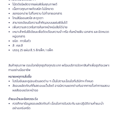
โน้ตดัชนีผลิตจากแผ่นฟิล์มคุณภาพดี
เนื้อกาวคุณภาพติดสนิท ไม่ฉีกขาด
ลอกออกง่าย ไม่ทิ้งคราบ ไม่ทำลายเอกสาร
โทนสีนีออนสดใส สะดุดตา
สามารถเขียนข้อความสำคัญลงบนแผ่นฟิล์มได้
เพิ่มความสะดวกในการค้นหาหน้าหนังสือได้ง่าย
เหมาะสำหรับใช้เขียนเเพื่อติดเตือนความจำ หรือ คั่นหน้าแฟ้ม เอกสาร และจัดหมวด
หมู่เอกสาร
ชนิด : กาวในตัว
สี : คละสี
บรรจุ 25 แผ่น/สี, 5 สี/แพ็ค, 1 แพ็ค
สินค้าคุณภาพ ตอบโจทย์ทุกธุรกิจทุกประเภท พร้อมบริการจัดหาสินค้าเพื่อธุรกิจเฉพาะ
ทางอย่างมืออาชีพ
หมายเหตุการสั่งซื้อ
โปรโมชันและคูปองส่วนลดต่าง ๆ เป็นไปตามเงื่อนไขที่บริษัทฯ กำหนด
สีของผลิตภัณฑ์ที่แสดงบนเว็บไซต์ อาจมีความแตกต่างกันจากการตั้งค่าการแสดง
ผลสีของแต่ละหน้าจอ
คำแนะนำและข้อควรระวัง
ควรศึกษาข้อมูลของผลิตภัณฑ์ เงื่อนไขการรับประกัน และปฏิบัติตามคำแนะนำ
อย่างเคร่งครัด