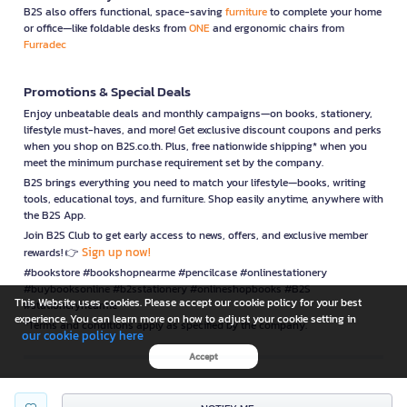
B2S also offers functional, space-saving
furniture
to complete your home
or office—like foldable desks from
ONE
and ergonomic chairs from
Furradec
Promotions & Special Deals
Enjoy unbeatable deals and monthly campaigns—on books, stationery,
lifestyle must-haves, and more! Get exclusive discount coupons and perks
when you shop on B2S.co.th. Plus, free nationwide shipping* when you
meet the minimum purchase requirement set by the company.
B2S brings everything you need to match your lifestyle—books, writing
tools, educational toys, and furniture. Shop easily anytime, anywhere with
the B2S App.
Join B2S Club to get early access to news, offers, and exclusive member
Sign up now!
rewards! 👉
#bookstore #bookshopnearme #pencilcase #onlinestationery
#buybooksonline #b2sstationery #onlineshopbooks #B2S
This Website uses cookies. Please accept our cookie policy for your best
#stationerynearme
experience. You can learn more on how to adjust your cookie setting in
*Terms and conditions apply as specified by the company.
our cookie policy here
Accept
is a company operating under