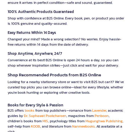
ensure it arrives in perfect condition—safe and sound, guaranteed.
100% Authentic Products Guaranteed
Shop with confidence at B2S Online. Every book, pen, or product you order
is 100% genuine and quality-assured.
Easy Returns Within 14 Days
Changed your mind? Made a wrong selection? No worries. Enjoy hassle-
free returns within 14 days from the date of delivery.
Shop Anytime, Anywhere, 24/7
Convenience at its best! B2S Online is open 24 hours a day, so you can
shop whenever inspiration strikes—just click and wait for your delivery.
Shop Recommended Products from B2S Online
Looking for a nearby stationery store or want to visit B2S but can't? We’ve
curated top picks you can browse online—ideal for every lifestyle, whether
you're book hunting or exploring other creative tools.
Books for Every Style & Passion
B2S offers
books
from top publishers—romance from
Lavender
, academic
guides by
Dr. Suphawat Pookcharoen
, magazines from
Penboon
,
children’s books from
MIS
, psychology titles from
Mugunghwa Publishing
,
self-help from
KOOB
, and literature from
Nanmeebooks
. All available at a
click.