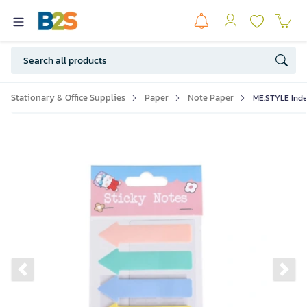
Stationary & Office Supplies
Paper
Note Paper
ME.STYLE Inde
Previous slide
Ne