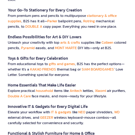
Your Go-To Stationery for Every Creation
From premium pens and pencils to multipurpose
stationary & office
supplies
, B2S has it all—
Parker
ballpoint pens,
Rotring
mechanical
pencils, to
DOUBLE A
copy paper. Everything you need in one place.
Endless Possibilities for Art & DIY Lovers
Unleash your creativity with top
arts & crafts
supplies like
Colleen
colored
pencils,
Pyramid
easels, and
MONT MARTE
DIY kits—only at B2S.
Toys & Gifts for Every Celebration
From educational toys to
gifts and games
, B2S has the perfect options—
whether it’s a
KAKAO FRIENDS
thermal bag or
SIAM BOARDGAMES
’ Love
Letter. Something special for everyone.
Home Essentials That Make Life Easier
Explore practical
household
items like
Anitech
kettles,
Xiaomi
air purifiers,
Double A Care
face masks, and more—ready for your lifestyle.
Innovative IT & Gadgets for Every Digital Life
Elevate your workflow with
IT & gadgets
like
NEO
paper shredders,
WD
external drives, and
GEEZER
wireless keyboard-mouse combos—all
carefully selected for convenience and security.
Functional & Stylish Furniture for Home & Office