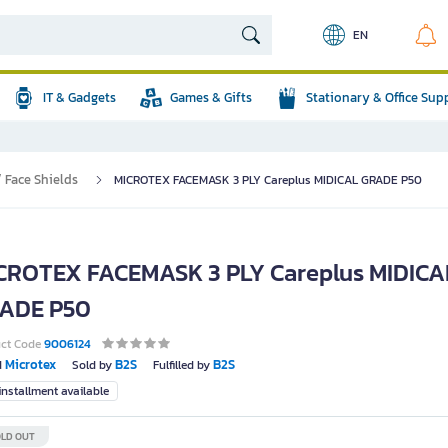
EN
IT & Gadgets
Games & Gifts
Stationary & Office Sup
 Face Shields
MICROTEX FACEMASK 3 PLY Careplus MIDICAL GRADE P50
CROTEX FACEMASK 3 PLY Careplus MIDICA
ADE P50
uct Code
9006124
Microtex
B2S
B2S
d
Sold by
Fulfilled by
nstallment available
LD OUT