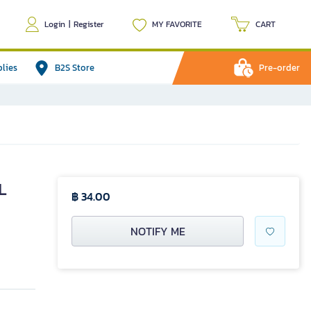
Login
|
Register
MY FAVORITE
CART
plies
B2S Store
Pre-order
L
฿ 34.00
NOTIFY ME