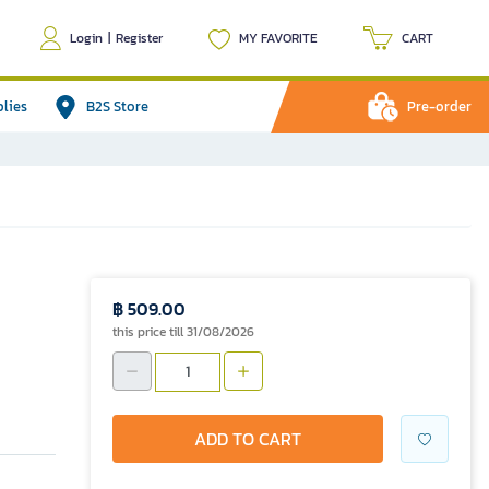
Login
|
Register
MY FAVORITE
CART
plies
B2S Store
Pre-order
฿ 509.00
this price till 31/08/2026
ADD TO CART