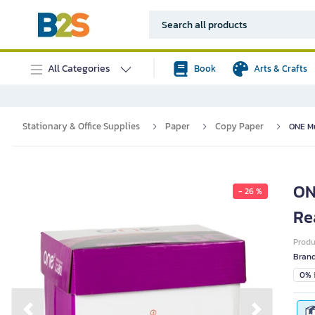
All Categories
Book
Arts & Crafts
Stationary & Office Supplies
Paper
Copy Paper
ONE Mu
ON
- 26 %
Re
Prod
Bran
0% i