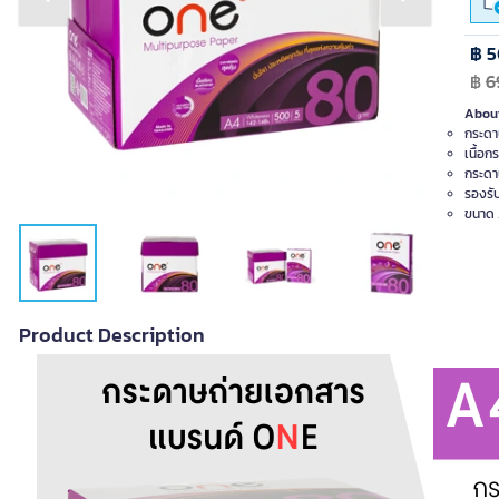
Previous slide
Next slide
฿ 
฿
6
About
กระดา
เนื้อก
กระดาษ
รองรับ
ขนาด A
Product Description