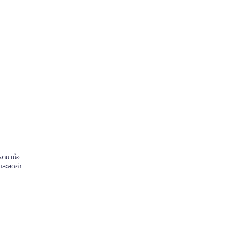
าม เนื้อ
ษและลดค่า