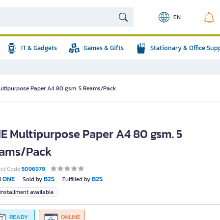
EN
IT & Gadgets
Games & Gifts
Stationary & Office Sup
ltipurpose Paper A4 80 gsm. 5 Reams/Pack
E Multipurpose Paper A4 80 gsm. 5
ams/Pack
uct Code
5096979
ONE
B2S
B2S
d
Sold by
Fulfilled by
nstallment available
READY
ONLINE