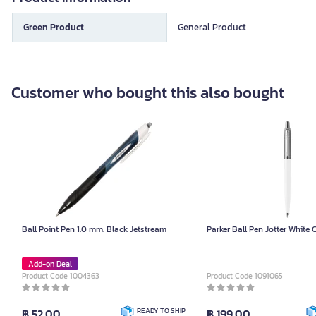
Green Product
General Product
Customer who bought this also bought
Ball Point Pen 1.0 mm. Black Jetstream
Parker Ball Pen Jotter White 
Add-on Deal
Product Code 1004363
Product Code 1091065
฿ 52.00
READY TO SHIP
฿ 199.00