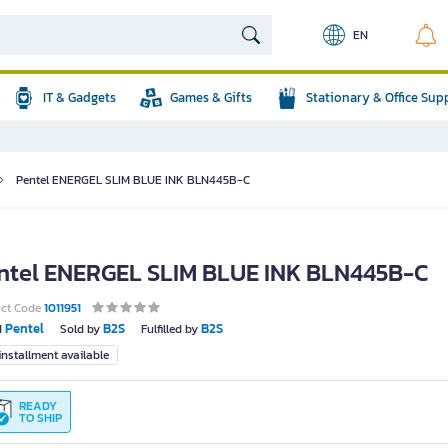
EN
IT & Gadgets
Games & Gifts
Stationary & Office Sup
Pentel ENERGEL SLIM BLUE INK BLN445B-C
ntel ENERGEL SLIM BLUE INK BLN445B-C
uct Code
1011951
Pentel
B2S
B2S
d
Sold by
Fulfilled by
nstallment available
READY
TO SHIP