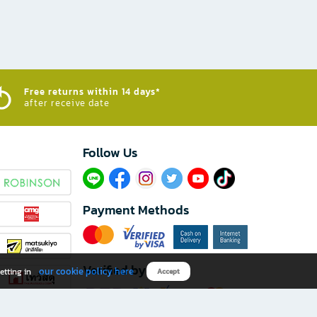
Free returns within 14 days*
after receive date
Follow Us​
Payment Methods
Verified by
our cookie policy here
etting in
Accept