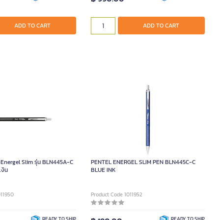
ADD TO CART
ADD TO CART
Energel Slim รุ่น BLN445A-C
PENTEL ENERGEL SLIM PEN BLN445C-C
เงิน
BLUE INK
011950
Product Code 1011952
READY TO SHIP
READY TO SHIP