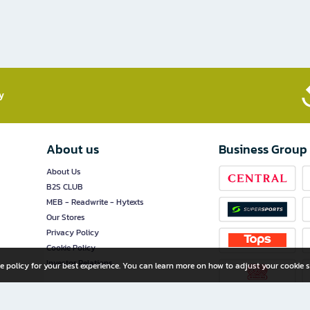
​
About us
Business Group
About Us
B2S CLUB
MEB - Readwrite - Hytexts
Our Stores
Privacy Policy
Cookie Policy
Investor Relations
e policy for your best experience. You can learn more on how to adjust your cookie s