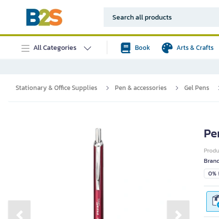
All Categories
Book
Arts & Crafts
Stationary & Office Supplies
Pen & accessories
Gel Pens
Pe
Prod
Bran
0% i