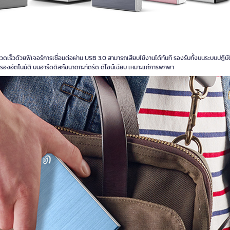
ร็วด้วยฟีเจอร์การเชื่อมต่อผ่าน USB 3.0 สามารถเสียบใช้งานได้ทันที รองรับทั้งบนระบบปฏิบั
รองอัตโนมัติ บนฮาร์ดดิสก์ขนาดกะทัดรัด ดีไซน์เฉียบ เหมาะแก่การพกพา