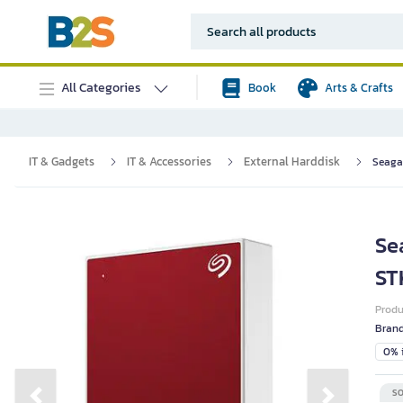
All Categories
Book
Arts & Crafts
IT & Gadgets
IT & Accessories
External Harddisk
Seaga
Se
ST
Prod
Bran
0% i
SO