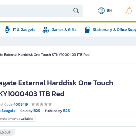
EN
IT & Gadgets
Games & Gifts
Stationary & Office Sup
te External Harddisk One Touch STKY1000403 1TB Red
agate External Harddisk One Touch
KY1000403 1TB Red
uct Code
4008419
Seagate
B2S
B2S
d
Sold by
Fulfilled by
nstallment available
LD OUT