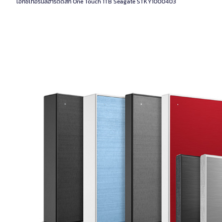
เอ็กซ์เทอร์นัลฮาร์ดดิสก์ One Touch 1TB Seagate STKY1000403