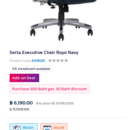
Serta Executive Chair Royo Navy
Product Code
A015025
0% installment available
Add-on Deal :
Purchase 300 Baht get, 30 Baht discount
฿ 6,190.00
this price till 31/08/2026
฿
11,900.00
READY
ONLINE