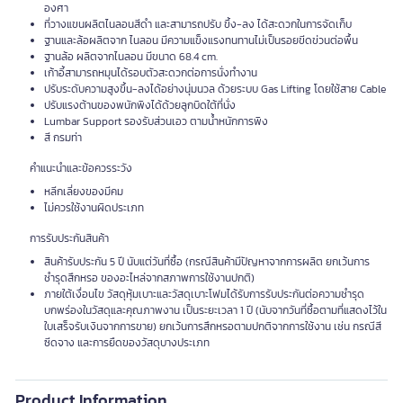
องศา
ที่วางแขนผลิตไนลอนสีดำ และสามารถปรับ ขึ้ง-ลง ได้สะดวกในการจัดเก็บ
ฐานและล้อผลิตจาก ไนลอน มีความแข็งแรงทนทานไม่เป็นรอยขีดข่วนต่อพื้น
ฐานล้อ ผลิตจากไนลอน มีขนาด 68.4 cm.
เก้าอี้สามารถหมุนได้รอบตัวสะดวกต่อการนั่งทำงาน
ปรับระดับความสูงขึ้น-ลงได้อย่างนุ่มนวล ด้วยระบบ Gas Lifting โดยใช้สาย Cable
ปรับแรงต้านของพนักพิงได้ด้วยลูกบิดใต้ที่นั่ง
Lumbar Support รองรับส่วนเอว ตามน้ำหนักการพิง
สี กรมท่า
คำแนะนำและข้อควรระวัง
หลีกเลี่ยงของมีคม
ไม่ควรใช้งานผิดประเภท
การรับประกันสินค้า
สินค้ารับประกัน 5 ปี นับแต่วันที่ซื้อ (กรณีสินค้ามีปัญหาจากการผลิต ยกเว้นการ
ชำรุดสึกหรอ ของอะไหล่จากสภาพการใช้งานปกติ)
ภายใต้เงื่อนไข วัสดุหุ้มเบาะและวัสดุเบาะโฟมได้รับการรับประกันต่อความชำรุด
บกพร่องในวัสดุและคุณภาพงาน เป็นระยะเวลา 1 ปี (นับจากวันที่ซื้อตามที่แสดงไว้ใน
ใบเสร็จรับเงินจากการขาย) ยกเว้นการสึกหรอตามปกติจากการใช้งาน เช่น กรณีสี
ซีดจาง และการยืดของวัสดุบางประเภท
Product Information