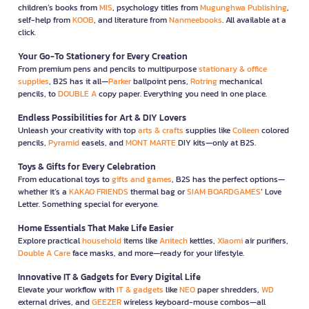
children’s books from
MIS
, psychology titles from
Mugunghwa Publishing
,
self-help from
KOOB
, and literature from
Nanmeebooks
. All available at a
click.
Your Go-To Stationery for Every Creation
From premium pens and pencils to multipurpose
stationary & office
supplies
, B2S has it all—
Parker
ballpoint pens,
Rotring
mechanical
pencils, to
DOUBLE A
copy paper. Everything you need in one place.
Endless Possibilities for Art & DIY Lovers
Unleash your creativity with top
arts & crafts
supplies like
Colleen
colored
pencils,
Pyramid
easels, and
MONT MARTE
DIY kits—only at B2S.
Toys & Gifts for Every Celebration
From educational toys to
gifts and games
, B2S has the perfect options—
whether it’s a
KAKAO FRIENDS
thermal bag or
SIAM BOARDGAMES
’ Love
Letter. Something special for everyone.
Home Essentials That Make Life Easier
Explore practical
household
items like
Anitech
kettles,
Xiaomi
air purifiers,
Double A Care
face masks, and more—ready for your lifestyle.
Innovative IT & Gadgets for Every Digital Life
Elevate your workflow with
IT & gadgets
like
NEO
paper shredders,
WD
external drives, and
GEEZER
wireless keyboard-mouse combos—all