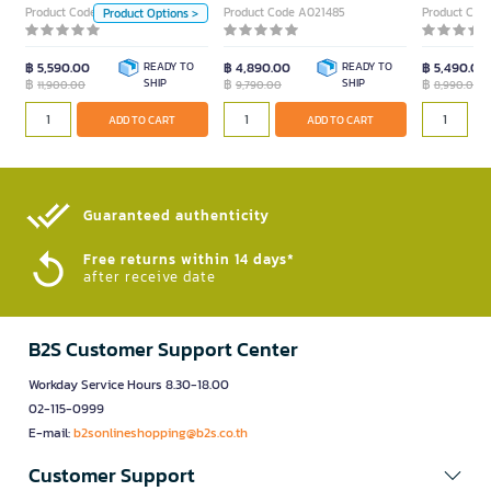
Piece
Piece
Product Code A021483
Product Code A021485
Product Cod
Product Options >
฿ 5,590.00
READY TO
฿ 4,890.00
READY TO
฿ 5,490.00
฿
SHIP
฿
SHIP
฿
11,900.00
9,790.00
8,990.00
ADD TO CART
ADD TO CART
ADD TO CART
Guaranteed authenticity​
Free returns within 14 days*
after receive date
B2S Customer Support Center
Workday Service Hours 8.30-18.00
02-115-0999
E-mail:
b2sonlineshopping@b2s.co.th
Customer Support