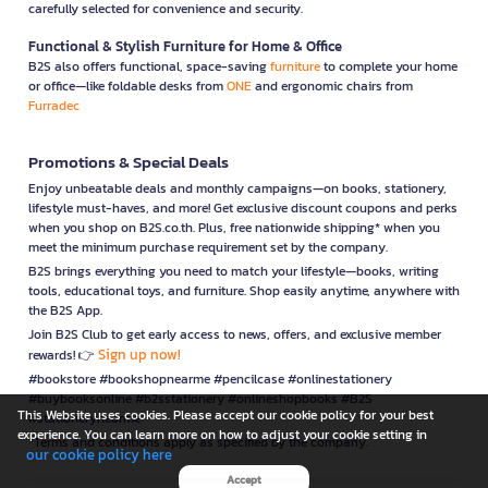
carefully selected for convenience and security.
Functional & Stylish Furniture for Home & Office
B2S also offers functional, space-saving
furniture
to complete your home
or office—like foldable desks from
ONE
and ergonomic chairs from
Furradec
Promotions & Special Deals
Enjoy unbeatable deals and monthly campaigns—on books, stationery,
lifestyle must-haves, and more! Get exclusive discount coupons and perks
when you shop on B2S.co.th. Plus, free nationwide shipping* when you
meet the minimum purchase requirement set by the company.
B2S brings everything you need to match your lifestyle—books, writing
tools, educational toys, and furniture. Shop easily anytime, anywhere with
the B2S App.
Join B2S Club to get early access to news, offers, and exclusive member
Sign up now!
rewards! 👉
#bookstore #bookshopnearme #pencilcase #onlinestationery
#buybooksonline #b2sstationery #onlineshopbooks #B2S
This Website uses cookies. Please accept our cookie policy for your best
#stationerynearme
experience. You can learn more on how to adjust your cookie setting in
*Terms and conditions apply as specified by the company.
our cookie policy here
Accept