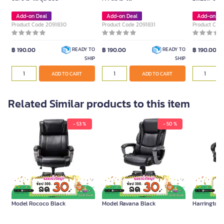
Add-on Deal
Add-on Deal
Add-on De
Product Code 2091830
Product Code 2091831
Product Cod
฿ 190.00
฿ 190.00
฿ 190.00
READY TO
READY TO
SHIP
SHIP
ADD TO CART
ADD TO CART
Related Similar products to this item
- 53 %
- 50 %
FURRADEC Executive Chair
Model Rococo Black
11,900.00
FURRADEC Executive Chair
FURRADEC Executive Chair
FURRADEC เก้า
Model Rococo Black
Model Ravana Black
Harrington I
Unit