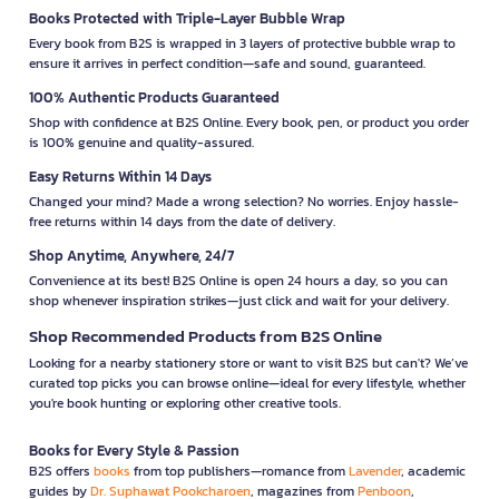
Books Protected with Triple-Layer Bubble Wrap
Every book from B2S is wrapped in 3 layers of protective bubble wrap to
ensure it arrives in perfect condition—safe and sound, guaranteed.
100% Authentic Products Guaranteed
Shop with confidence at B2S Online. Every book, pen, or product you order
is 100% genuine and quality-assured.
Easy Returns Within 14 Days
Changed your mind? Made a wrong selection? No worries. Enjoy hassle-
free returns within 14 days from the date of delivery.
Shop Anytime, Anywhere, 24/7
Convenience at its best! B2S Online is open 24 hours a day, so you can
shop whenever inspiration strikes—just click and wait for your delivery.
Shop Recommended Products from B2S Online
Looking for a nearby stationery store or want to visit B2S but can't? We’ve
curated top picks you can browse online—ideal for every lifestyle, whether
you're book hunting or exploring other creative tools.
Books for Every Style & Passion
B2S offers
books
from top publishers—romance from
Lavender
, academic
guides by
Dr. Suphawat Pookcharoen
, magazines from
Penboon
,