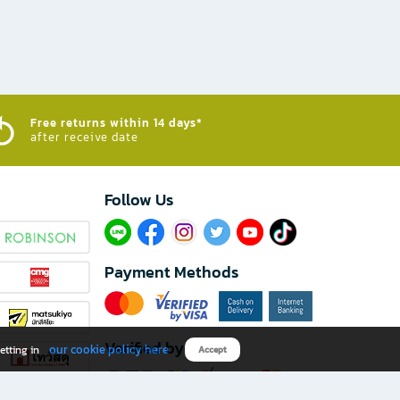
Free returns within 14 days*
after receive date
Follow Us​
Payment Methods
Verified by
our cookie policy here
etting in
Accept