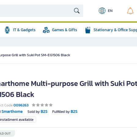
EN
IT & Gadgets
Games & Gifts
Stationary & Office Sup
rpose Grill with Suki Pot SM-EG1506 Black
arthome Multi-purpose Grill with Suki Po
1506 Black
uct Code
0096263
Smarthome
B2S
B2S
d
Sold by
Fulfilled by
nstallment available
LD OUT