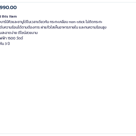
,990.00
 this item
างบาร์บีคิวและชาบูได้ในเวลาเดียวกัน กระทะเคลือบ non-stick ไม่ติดกระทะ
ะดับความร้อนได้ตามต้องการ ฝาแก้วใสเห็นอาหารภายใน และทนความร้อนสูง
มสะอาดง่าย ดีไซน์สวยงาม
ฟฟ้า 1500 วัตต์
กัน 3 ปี