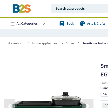
All Categories
Book
Arts & Crafts
Household
Home appliances
Stove
Smarthome Multi-pu
Sm
EG
Prod
Bran
0% i
SO