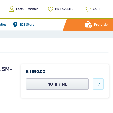
Login
|
Register
MY FAVORITE
CART
plies
B2S Store
Pre-order
t SM-
฿ 1,990.00
NOTIFY ME