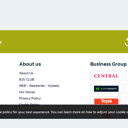
​
About us
Business Group
About Us
B2S CLUB
MEB - Readwrite - Hytexts
Our Stores
Privacy Policy
Cookie Policy
Investor Relations
e policy for your best experience. You can learn more on how to adjust your cookie s