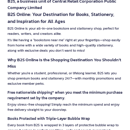
B2S, a business unit of Central Retail Corporation Public
Company Limited
B2S Online: Your Destination for Books, Stationery,
and Inspiration for All Ages
B2S Online is your all-in-one bookstore and stationery shop, perfect for
readers, writers, and creators alike.
It’s like having a "bookstore near me" right at your fingertips—shop easily
from home with a wide variety of books and high-quality stationery,
along with exclusive deals you don’t want to miss!
Why B2S Online Is the Shopping Destination You Shouldn’t
Miss
Whether you're a student, professional, or lifelong learner, B2S lets you
shop premium books and stationery 24/7—with monthly promotions and
exclusive member perks.
Free nationwide shipping* when you meet the minimum purchase
requirement set by the company.
Enjoy stress-free shopping! Simply reach the minimum spend and enjoy
free delivery straight to your doorstep.
Books Protected with Triple-Layer Bubble Wrap
Every book from B2S is wrapped in 3 layers of protective bubble wrap to