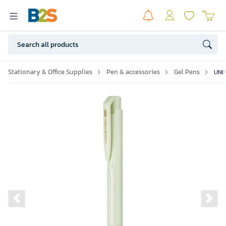
Stationary & Office Supplies
Pen & accessories
Gel Pens
UNI
Previous slide
Ne