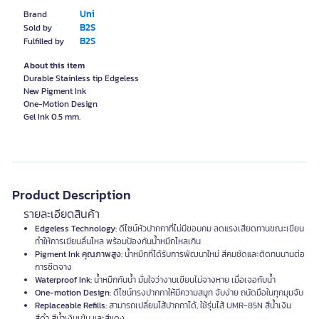
Uni
Brand
B2S
Sold by
B2S
Fulfilled by
About this item
Durable Stainless tip Edgeless
New Pigment Ink
One-Motion Design
Product Description
รายละเอียดสินค้า
Edgeless Technology:
ดีไซน์หัวปากกาที่ไม่มีขอบคม ลดแรงเสียดทานขณะเขียน
ทำให้การเขียนลื่นไหล พร้อมป้องกันน้ำหมึกไหลเกิน
Pigment Ink คุณภาพสูง:
น้ำหมึกที่ได้รับการพัฒนาใหม่ สีคมชัดและติดทนนานต่อ
การซีดจาง
Waterproof Ink:
น้ำหมึกกันน้ำ มั่นใจว่างานเขียนไม่จางหาย เมื่อเจอกับน้ำ
One-motion Design:
ดีไซน์ทรงปากกาให้มีความสมูท จับง่าย ถนัดมือในทุกมุมจับ
Replaceable Refills:
สามารถเปลี่ยนไส้ปากกาได้, ใช้รุ่นไส้ UMR-85N สีน้ำเงิน
สีดำ สีน้ำเงินเข้ม และสีแดง