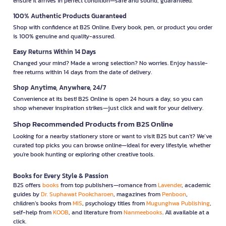
ensure it arrives in perfect condition—safe and sound, guaranteed.
100% Authentic Products Guaranteed
Shop with confidence at B2S Online. Every book, pen, or product you order
is 100% genuine and quality-assured.
Easy Returns Within 14 Days
Changed your mind? Made a wrong selection? No worries. Enjoy hassle-
free returns within 14 days from the date of delivery.
Shop Anytime, Anywhere, 24/7
Convenience at its best! B2S Online is open 24 hours a day, so you can
shop whenever inspiration strikes—just click and wait for your delivery.
Shop Recommended Products from B2S Online
Looking for a nearby stationery store or want to visit B2S but can't? We’ve
curated top picks you can browse online—ideal for every lifestyle, whether
you're book hunting or exploring other creative tools.
Books for Every Style & Passion
B2S offers
books
from top publishers—romance from
Lavender
, academic
guides by
Dr. Suphawat Pookcharoen
, magazines from
Penboon
,
children’s books from
MIS
, psychology titles from
Mugunghwa Publishing
,
self-help from
KOOB
, and literature from
Nanmeebooks
. All available at a
click.