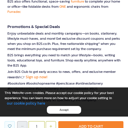
B2S also offers functional, space-saving
furniture
to complete your home
or office—like foldable desks from
ONE
and ergonomic chairs from
Furradec
Promotions & Special Deals
Enjoy unbeatable deals and monthly campaigns—on books, stationery,
lifestyle must-haves, and more! Get exclusive discount coupons and perks
when you shop on B2S.co.th. Plus, free nationwide shipping* when you
meet the minimum purchase requirement set by the company.
B2S brings everything you need to match your lifestyle—books, writing
tools, educational toys, and furniture. Shop easily anytime, anywhere with
the B2S App.
Join B2S Club to get early access to news, offers, and exclusive member
Sign up now!
rewards! 👉
#bookstore #bookshopnearme #pencilcase #onlinestationery
#buybooksonline #b2sstationery #onlineshopbooks #B2S
This Website uses cookies. Please accept our cookie policy for your best
#stationerynearme
experience. You can learn more on how to adjust your cookie setting in
*Terms and conditions apply as specified by the company.
our cookie policy here
Accept
is a company operating under
ADD TO CART