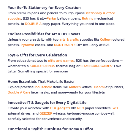
Your Go-To Stationery for Every Creation
From premium pens and pencils to multipurpose
stationary & office
supplies
, B2S has it all—
Parker
ballpoint pens,
Rotring
mechanical
pencils, to
DOUBLE A
copy paper. Everything you need in one place.
Endless Possibilities for Art & DIY Lovers
Unleash your creativity with top
arts & crafts
supplies like
Colleen
colored
pencils,
Pyramid
easels, and
MONT MARTE
DIY kits—only at B2S.
Toys & Gifts for Every Celebration
From educational toys to
gifts and games
, B2S has the perfect options—
whether it’s a
KAKAO FRIENDS
thermal bag or
SIAM BOARDGAMES
’ Love
Letter. Something special for everyone.
Home Essentials That Make Life Easier
Explore practical
household
items like
Anitech
kettles,
Xiaomi
air purifiers,
Double A Care
face masks, and more—ready for your lifestyle.
Innovative IT & Gadgets for Every Digital Life
Elevate your workflow with
IT & gadgets
like
NEO
paper shredders,
WD
external drives, and
GEEZER
wireless keyboard-mouse combos—all
carefully selected for convenience and security.
Functional & Stylish Furniture for Home & Office