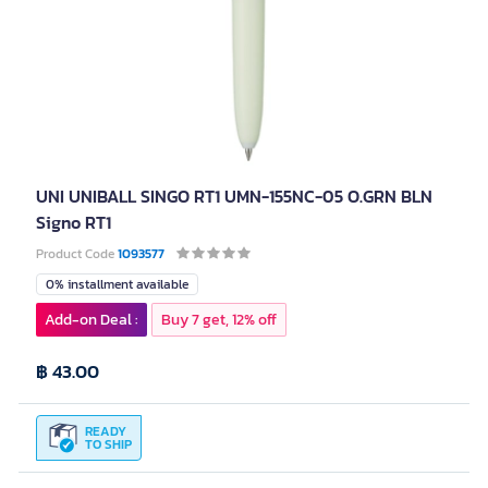
UNI UNIBALL SINGO RT1 UMN-155NC-05 O.GRN BLN
Signo RT1
Product Code
1093577
0% installment available
Add-on Deal :
Buy 7 get, 12% off
฿ 43.00
READY
TO SHIP