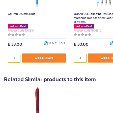
Gel Pen 0.5 mm Blue
QUANTUM Ballpoint Pen Mod
Marshmallow Assorted Colors
0.29 mm
Add-on Deal
Add-on Deal
Product Code 1011915
Product Code 1008510
฿ 38.00
฿ 30.00
READY TO SHIP
ADD TO CART
ADD TO 
Related Similar products to this item