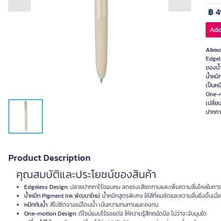
Previous slide
Next slide
฿ 4
Add
About
Edgel
ของน้
น้ำหมึ
เป็นหม
One-mo
เปลี่ย
ปากกา
Product Description
คุณสมบัติและประโยชน์ของสินค้า
Edgeless Design:
ปลายปากกาไร้ขอบคม ลดแรงเสียดทานและเพิ่มความลื่นไหลในการเ
น้ำหมึก Pigment Ink พัฒนาใหม่:
น้ำหมึกสูตรพิเศษ ให้สีที่คมชัดและความลื่นยิ่งขึ้นเมื่
หมึกกันน้ำ:
สีไม่ซีดจางแม้โดนน้ำ เน้นความทนทานและคงทน
One-motion Design:
ดีไซน์แบบไร้รอยต่อ ให้ความรู้สึกถนัดมือ ไม่ว่าจะจับมุมใด