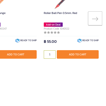
range
Roller Ball Pen 0.5mm. Red
Add-on Deal
061247
Product Code 1040122
฿ 55.00
READY TO SHIP
READY TO SHIP
ADD TO CART
ADD TO CART