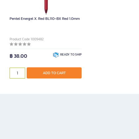
Pentel Energel X. Red BL110-BX Red 1.0mm
Product Code 1009482
฿ 38.00
READY TO SHIP
ADD TO CART