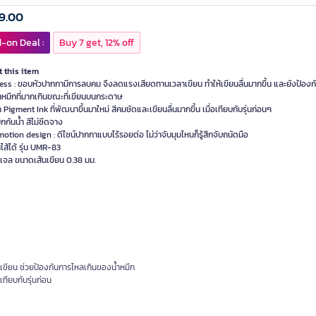
9.00
-on Deal :
Buy 7 get, 12% off
 this item
ess : ขอบหัวปากกามีการลบคม จึงลดแรงเสียดทานเวลาเขียน ทำให้เขียนลื่นมากขึ้น และยังป้อง
ำหมึกที่มากเกินขณะที่เขียนบนกระดาษ
ก Pigment Ink ที่พัฒนาขึ้นมาใหม่ สีคมชัดและเขียนลื่นมากขึ้น เมื่อเทียบกับรุ่นก่อนๆ
ึกกันน้ำ สีไม่ซีดจาง
tion design : ดีไซน์ปากกาแบบไร้รอยต่อ ไม่ว่าจับมุมไหนก็รู้สึกจับถนัดมือ
นไส้ได้ รุ่น UMR-83
เจล ขนาดเส้นเขียน 0.38 มม.
ขียน ช่วยป้องกันการไหลเกินของน้ำหมึก
อเทียบกับรุ่นก่อน