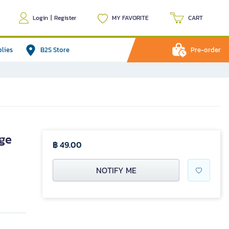
Login
|
Register
MY FAVORITE
CART
plies
B2S Store
Pre-order
ge
฿ 49.00
NOTIFY ME