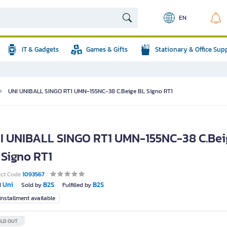
EN
IT & Gadgets
Games & Gifts
Stationary & Office Sup
UNI UNIBALL SINGO RT1 UMN-155NC-38 C.Beige BL Signo RT1
I UNIBALL SINGO RT1 UMN-155NC-38 C.Bei
 Signo RT1
uct Code
1093567
Uni
B2S
B2S
d
Sold by
Fulfilled by
nstallment available
LD OUT