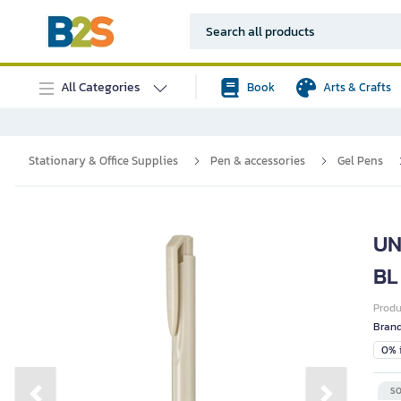
All Categories
Book
Arts & Crafts
Stationary & Office Supplies
Pen & accessories
Gel Pens
UN
BL
Prod
Bran
0% i
SO