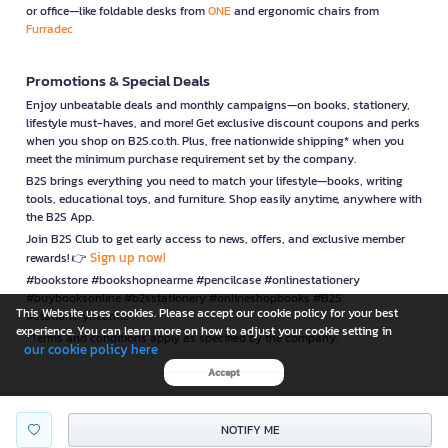
or office—like foldable desks from
ONE
and ergonomic chairs from
Furradec
Promotions & Special Deals
Enjoy unbeatable deals and monthly campaigns—on books, stationery,
lifestyle must-haves, and more! Get exclusive discount coupons and perks
when you shop on B2S.co.th. Plus, free nationwide shipping* when you
meet the minimum purchase requirement set by the company.
B2S brings everything you need to match your lifestyle—books, writing
tools, educational toys, and furniture. Shop easily anytime, anywhere with
the B2S App.
Join B2S Club to get early access to news, offers, and exclusive member
Sign up now!
rewards! 👉
#bookstore #bookshopnearme #pencilcase #onlinestationery
#buybooksonline #b2sstationery #onlineshopbooks #B2S
This Website uses cookies. Please accept our cookie policy for your best
#stationerynearme
experience. You can learn more on how to adjust your cookie setting in
*Terms and conditions apply as specified by the company.
our cookie policy here
Accept
is a company operating under
NOTIFY ME