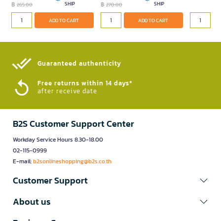
฿
SHIP
฿
SHIP
265.00
270.00
ADD TO CART
ADD TO CART
Guaranteed authenticity​
Free returns within 14 days*
after receive date
B2S Customer Support Center
Workday Service Hours 8.30-18.00
02-115-0999
E-mail:
b2sonlineshopping@b2s.co.th
Customer Support
About us