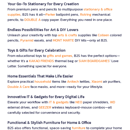
Your Go-To Stationery for Every Creation
From premium pens and pencils to multipurpose
stationary & office
supplies
, B2S has it all—
Parker
ballpoint pens,
Rotring
mechanical
pencils, to
DOUBLE A
copy paper. Everything you need in one place.
Endless Possibilities for Art & DIY Lovers
Unleash your creativity with top
arts & crafts
supplies like
Colleen
colored
pencils,
Pyramid
easels, and
MONT MARTE
DIY kits—only at B2S.
Toys & Gifts for Every Celebration
From educational toys to
gifts and games
, B2S has the perfect options—
whether it’s a
KAKAO FRIENDS
thermal bag or
SIAM BOARDGAMES
’ Love
Letter. Something special for everyone.
Home Essentials That Make Life Easier
Explore practical
household
items like
Anitech
kettles,
Xiaomi
air purifiers,
Double A Care
face masks, and more—ready for your lifestyle.
Innovative IT & Gadgets for Every Digital Life
Elevate your workflow with
IT & gadgets
like
NEO
paper shredders,
WD
external drives, and
GEEZER
wireless keyboard-mouse combos—all
carefully selected for convenience and security.
Functional & Stylish Furniture for Home & Office
B2S also offers functional, space-saving
furniture
to complete your home