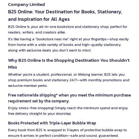
Company Limited
B2S Online: Your Destination for Books, Stationery,
and Inspiration for All Ages
B2S Online is your all-in-one bookstore and stationery shop, perfect for
readers, writers, and creators alike.
It’s like having a "bookstore near me" right at your fingertips—shop easily
from home with a wide variety of books and high-quality stationery,
along with exclusive deals you don’t want to miss!
Why B2S Online Is the Shopping Destination You Shouldn’t
Miss
Whether you're a student, professional, or lifelong learner, B2S lets you
shop premium books and stationery 24/7—with monthly promotions and
exclusive member perks.
Free nationwide shipping* when you meet the minimum purchase
requirement set by the company.
Enjoy stress-free shopping! Simply reach the minimum spend and enjoy
free delivery straight to your doorstep.
Books Protected with Triple-Layer Bubble Wrap
Every book from B2S is wrapped in 3 layers of protective bubble wrap to
ensure it arrives in perfect condition—safe and sound, guaranteed.