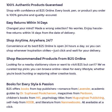
100% Authentic Products Guaranteed
Shop with confidence at B2S Online. Every book, pen, or product you order
is 100% genuine and quality-assured.
Easy Returns Within 14 Days
Changed your mind? Made a wrong selection? No worries. Enjoy hassle-
free returns within 14 days from the date of delivery.
Shop Anytime, Anywhere, 24/7
Convenience at its best! B2S Online is open 24 hours a day, so you can
shop whenever inspiration strikes—just click and wait for your delivery.
Shop Recommended Products from B2S Online
Looking for a nearby stationery store or want to visit B2S but can't? We’ve
curated top picks you can browse online—ideal for every lifestyle, whether
you're book hunting or exploring other creative tools.
Books for Every Style & Passion
B2S offers
books
from top publishers—romance from
Lavender
, academic
guides by
Dr. Suphawat Pookcharoen
, magazines from
Penboon
,
children’s books from
MIS
, psychology titles from
Mugunghwa Publishing
,
self-help from
KOOB
, and literature from
Nanmeebooks
. All available at a
click.