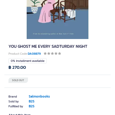
YOU GHOST ME EVERY SADTURDAY NIGHT
Product Code
DA08879
0% installment available
฿ 270.00
SOLD OUT
Salmonbooks
Brand
B2S
Sold by
B2S
Fulfilled by