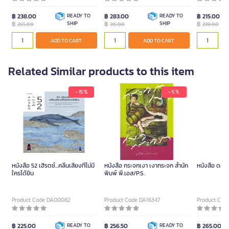
฿ 238.00
READY TO
฿ 283.00
READY TO
฿ 215.00
฿
SHIP
฿
SHIP
฿
265.00
315.00
239.00
ADD TO CART
ADD TO CART
Related Similar products to this item
- 15 %
- 5 %
หนังสือ 52 เฮิรตซ์...คลื่นเสียงที่ไม่มี
หนังสือ กระจกเงา เงากระจก สำนัก
หนังสือ ดอกร
ใครได้ยิน
พิมพ์ พี.เอส/P.S.
Product Code DA00082
Product Code DA16347
Product Cod
฿ 225.00
READY TO
฿ 256.50
READY TO
฿ 265.00