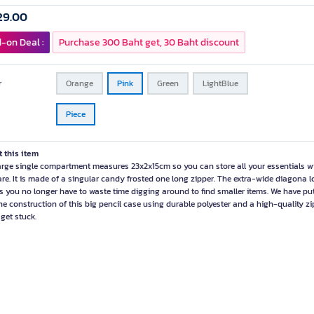
29.00
-on Deal :
Purchase 300 Baht get, 30 Baht discount
r
Orange
Pink
Green
LightBlue
Piece
 this item
arge single compartment measures 23x2x15cm so you can store all your essentials w
are. It is made of a singular candy frosted one long zipper. The extra-wide diagona 
 you no longer have to waste time digging around to find smaller items. We have pu
the construction of this big pencil case using durable polyester and a high-quality zi
 get stuck.