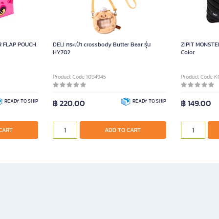
ZIPIT MONST
ER FLAP POUCH
DELI กระเป๋า crossbody Butter Bear รุ่น
ZIPIT MONSTE
HY702
Color
Gr
Product Code 1094945
Product Code 
READY TO SHIP
฿ 220.00
READY TO SHIP
฿ 149.00
ADD
CART
ADD TO CART