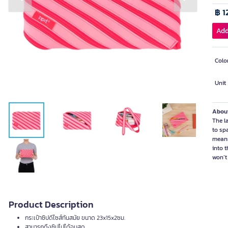
Previous slide
Next slide
฿ 1
Add
Colo
Unit
About
The l
to sp
means
into 
won’t
Product Description
กระเป๋าซิปดีไซส์ทันสมัย ขนาด 23x15x2ซม.
สามารถดึงซิปไปได้จนสุด