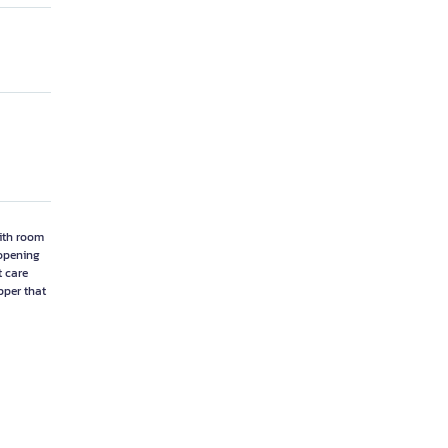
ith room
lopening
t care
pper that