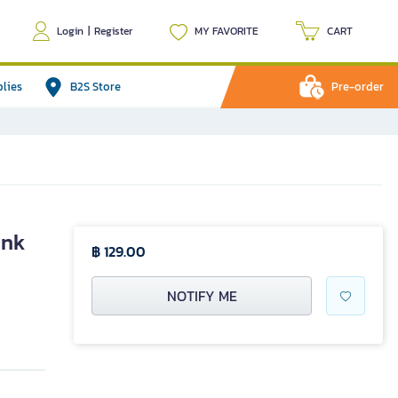
Login
|
Register
MY FAVORITE
CART
plies
B2S Store
Pre-order
ink
฿ 129.00
NOTIFY ME