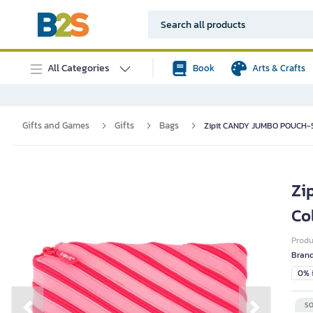
All Categories
Book
Arts & Crafts
Gifts and Games
Gifts
Bags
Zipit CANDY JUMBO POUCH-
Zi
Co
Prod
Bran
0% i
SO