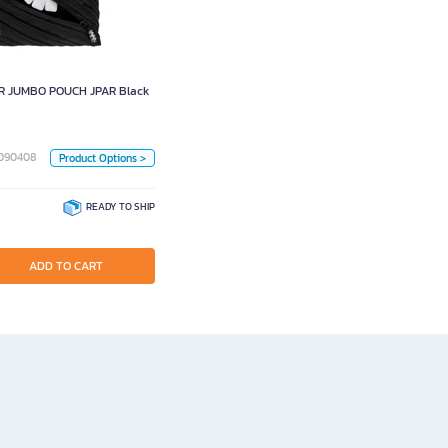
ER JUMBO POUCH JPAR Black
Color
R JUMBO POUCH JPAR Black
Color
een
Pink
Black
K090408
Product Options >
LightBlue
READY TO SHIP
Unit
Piece
 TO CART
ADD TO CART