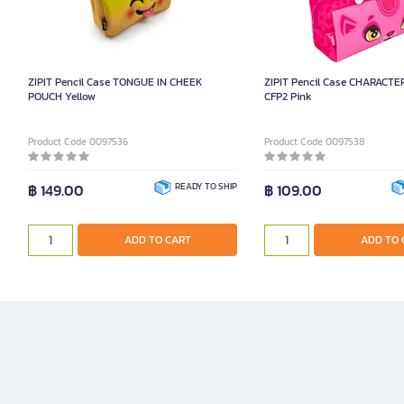
ZIPIT Pencil Case TONGUE IN CHEEK
ZIPIT Pencil Case CHARACT
POUCH Yellow
CFP2 Pink
Product Code 0097536
Product Code 0097538
฿ 149.00
READY TO SHIP
฿ 109.00
ADD TO CART
ADD TO 