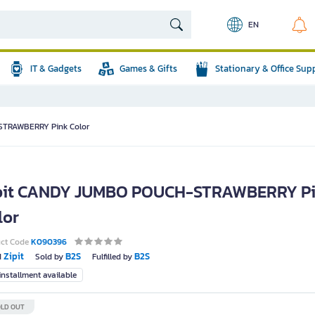
EN
IT & Gadgets
Games & Gifts
Stationary & Office Sup
STRAWBERRY Pink Color
pit CANDY JUMBO POUCH-STRAWBERRY P
lor
uct Code
K090396
Zipit
B2S
B2S
d
Sold by
Fulfilled by
nstallment available
LD OUT