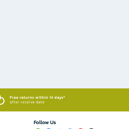
Free returns within 14 days*
after receive date
Follow Us​