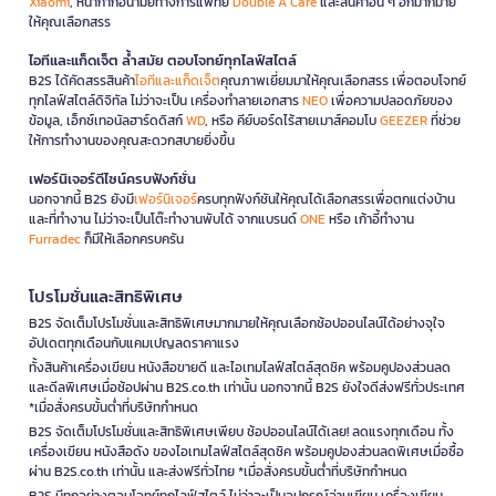
Xiaomi
, หน้ากากอนามัยทางการแพทย์
Double A Care
และสินค้าอื่น ๆ อีกมากมาย
ให้คุณเลือกสรร
ไอทีและแก็ดเจ็ต ล้ำสมัย ตอบโจทย์ทุกไลฟ์สไตล์
B2S ได้คัดสรรสินค้า
ไอทีและแก็ดเจ็ต
คุณภาพเยี่ยมมาให้คุณเลือกสรร เพื่อตอบโจทย์
ทุกไลฟ์สไตล์ดิจิทัล ไม่ว่าจะเป็น เครื่องทำลายเอกสาร
NEO
เพื่อความปลอดภัยของ
ข้อมูล, เอ็กซ์เทอนัลฮาร์ดดิสก์
WD
, หรือ คีย์บอร์ดไร้สายเมาส์คอมโบ
GEEZER
ที่ช่วย
ให้การทำงานของคุณสะดวกสบายยิ่งขึ้น
เฟอร์นิเจอร์ดีไซน์ครบฟังก์ชั่น
นอกจากนี้ B2S ยังมี
เฟอร์นิเจอร์
ครบทุกฟังก์ชันให้คุณได้เลือกสรรเพื่อตกแต่งบ้าน
และที่ทำงาน ไม่ว่าจะเป็นโต๊ะทำงานพับได้ จากแบรนด์
ONE
หรือ เก้าอี้ทำงาน
Furradec
ก็มีให้เลือกครบครัน
โปรโมชั่นและสิทธิพิเศษ
B2S จัดเต็มโปรโมชั่นและสิทธิพิเศษมากมายให้คุณเลือกช้อปออนไลน์ได้อย่างจุใจ
อัปเดตทุกเดือนกับแคมเปญลดราคาแรง
ทั้งสินค้าเครื่องเขียน หนังสือขายดี และไอเทมไลฟ์สไตล์สุดชิค พร้อมคูปองส่วนลด
และดีลพิเศษเมื่อช้อปผ่าน B2S.co.th เท่านั้น นอกจากนี้ B2S ยังใจดีส่งฟรีทั่วประเทศ
*เมื่อสั่งครบขั้นต่ำที่บริษัทกำหนด
B2S จัดเต็มโปรโมชั่นและสิทธิพิเศษเพียบ ช้อปออนไลน์ได้เลย! ลดแรงทุกเดือน ทั้ง
เครื่องเขียน หนังสือดัง ของไอเทมไลฟ์สไตล์สุดชิค พร้อมคูปองส่วนลดพิเศษเมื่อซื้อ
ผ่าน B2S.co.th เท่านั้น และส่งฟรีทั่วไทย *เมื่อสั่งครบขั้นต่ำที่บริษัทกำหนด
B2S มีทุกอย่างตอบโจทย์ทุกไลฟ์สไตล์ ไม่ว่าจะเป็นอุปกรณ์อ่านเขียน เครื่องเขียน