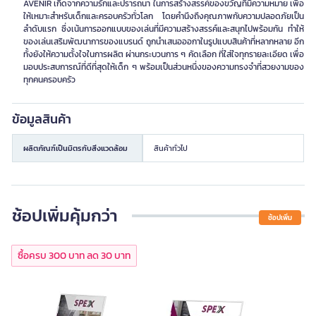
AVENIR เกิดจากความรักและปรารถนา ในการสร้างสรรค์ของขวัญที่มีความหมาย เพื่อ
ให้เหมาะสำหรับเด็กและครอบครัวทั่วโลก โดยคำนึงถึงคุณภาพกับความปลอดภัยเป็น
ลำดับแรก ซึ่งเน้นการออกแบบของเล่นที่มีความสร้างสรรค์และสนุกไปพร้อมกัน ทำให้
ของเล่นเสริมพัฒนาการของแบรนด์ ถูกนำเสนอออกาในรูปแบบสินค้าที่หลากหลาย อีก
ทั้งยังให้ความตั้งใจในการผลิต ผ่านกระบวนการ ๆ คัดเลือก ที่ใส่ใจทุกรายละเอียด เพื่อ
มอบประสบการณ์ที่ดีที่สุดให้เด็ก ๆ พร้อมเป็นส่วนหนึ่งของความทรงจำที่สวยงามของ
ทุกคนครอบครัว
ข้อมูลสินค้า
ผลิตภัณฑ์เป็นมิตรกับสิ่งแวดล้อม
สินค้าทั่วไป
ช้อปเพิ่มคุ้มกว่า
ช้อปเพิ่ม
ซื้อครบ 300 บาท ลด 30 บาท