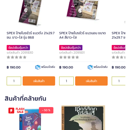
SPEX ป้ายโบรชัวร์ แนวตั้ง 21x29.7
SPEX ป้ายโบรชัวร์ แนวนอน ขนาด
SPEX ป้ายโบร
ซม. ขาว-ใส รุ่น 868
A4 สีขาว-ใส
21x29.7 ซม. 
ช้อปเพิ่มคุ้มกว่า
ช้อปเพิ่มคุ้มกว่า
ช้อปเพิ่มคุ้มก
รหัสสินค้า 2091830
รหัสสินค้า 2091831
รหัสสินค้า 2
฿ 190.00
฿ 190.00
฿ 190.00
พร้อมจัดส่ง
พร้อมจัดส่ง
เพิ่มสินค้า
เพิ่มสินค้า
สินค้าที่คล้ายกัน
FLASH
- 50 %
SALE