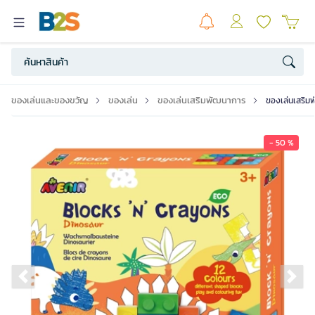
ของเล่นและของขวัญ
ของเล่น
ของเล่นเสริมพัฒนาการ
ของเล่นเสริมพ
- 50 %
Previous slide
Ne