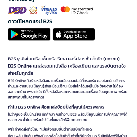
ดาวน์โหลดแอป B2S
B2S ธุรกิจในเครือ เซ็นทรัล รีเทล คอร์ปอเรชั่น จำกัด (มหาชน)
B2S Online แหล่งรวมหนังสือ เครื่องเขียน และแรงบันดาลใจ
สำหรับทุกวัย
B2S Online คือร้านหนังสือและเครื่องเขียนออนไลน์ที่ครบครัน ตอบโจทย์คนรักการ
อ่านและงานเขียน ให้คุณรู้สึกเหมือนมีร้านหนังสือใกล้ฉันอยู่ในมือ ช้อปง่าย ไม่ต้อง
ออกจากบ้าน เพราะ b2s มีทั้งหนังสือหลากหลายแนวและเครื่องเขียนคุณภาพ พร้อม
สิทธิพิเศษที่ไม่ควรพลาด!
ทำไม B2S Online คือแหล่งช้อปปิ้งที่คุณไม่ควรพลาด
ไม่ว่าคุณจะเป็นนักเรียน นักศึกษา คนทำงาน B2S พร้อมให้คุณเลือกสินค้าคุณภาพได้
ตลอด 24 ชั่วโมง พร้อมโปรโมชั่นและสิทธิพิเศษมากมาย
ฟรี! ค่าจัดส่งทั่วไทย *เมื่อสั่งครบขั้นต่ำที่บริษัทกำหนด
ช้อปเพลินเกินคุ้ม! เพียงมียอดสั่งซื้อสินค้าขั้นต่ำที่บริษัทกำหนด รับสิทธิ์ส่งฟรีถึงบ้าน