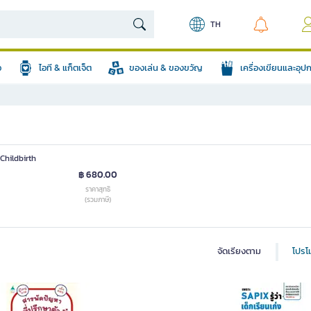
TH
อ
ไอที & แก็ตเจ็ต
ของเล่น & ของขวัญ
เครื่องเขียนและอุ
 Childbirth
฿ 680.00
ราคาสุทธิ
(รวมภาษี)
จัดเรียงตาม
โปรโม