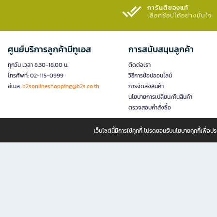
การันตีของแท้
เลือกช้อปได้อย่างมั่นใจ​
ศูนย์บริการลูกค้าบีทูเอส
การสนับสนุนลูกค้า
ทุกวัน เวลา 8.30-18.00 น.
ติดต่อเรา
โทรศัพท์: 02-115-0999
วิธีการช้อปออนไลน์
อีเมล:
b2sonlineshopping@b2s.co.th
การจัดส่งสินค้า
นโยบายการเปลี่ยน/คืนสินค้า
ตรวจสอบคำสั่งซื้อ
เว็บไซต์นี้มีการใช้คุกกี้ โปรดยอมรับนโยบายคุกกี้เพื่