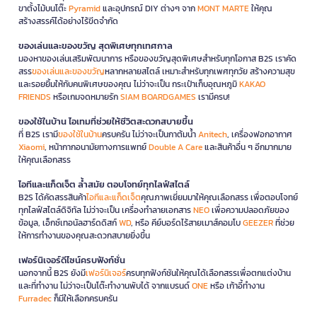
ขาตั้งไม้บนโต๊ะ
Pyramid
และอุปกรณ์ DIY ต่างๆ จาก
MONT MARTE
ให้คุณ
สร้างสรรค์ได้อย่างไร้ขีดจำกัด
ของเล่นและของขวัญ สุดพิเศษทุกเทศกาล
มองหาของเล่นเสริมพัฒนาการ หรือของขวัญสุดพิเศษสำหรับทุกโอกาส B2S เราคัด
สรร
ของเล่นและของขวัญ
หลากหลายสไตล์ เหมาะสำหรับทุกเพศทุกวัย สร้างความสุข
และรอยยิ้มให้กับคนพิเศษของคุณ ไม่ว่าจะเป็น กระเป๋าเก็บอุณหภูมิ
KAKAO
FRIENDS
หรือเกมจดหมายรัก
SIAM BOARDGAMES
เรามีครบ!
ของใช้ในบ้าน ไอเทมที่ช่วยให้ชีวิตสะดวกสบายขึ้น
ที่ B2S เรามี
ของใช้ในบ้าน
ครบครัน ไม่ว่าจะเป็นกาต้มน้ำ
Anitech
, เครื่องฟอกอากาศ
Xiaomi
, หน้ากากอนามัยทางการแพทย์
Double A Care
และสินค้าอื่น ๆ อีกมากมาย
ให้คุณเลือกสรร
ไอทีและแก็ดเจ็ต ล้ำสมัย ตอบโจทย์ทุกไลฟ์สไตล์
B2S ได้คัดสรรสินค้า
ไอทีและแก็ดเจ็ต
คุณภาพเยี่ยมมาให้คุณเลือกสรร เพื่อตอบโจทย์
ทุกไลฟ์สไตล์ดิจิทัล ไม่ว่าจะเป็น เครื่องทำลายเอกสาร
NEO
เพื่อความปลอดภัยของ
ข้อมูล, เอ็กซ์เทอนัลฮาร์ดดิสก์
WD
, หรือ คีย์บอร์ดไร้สายเมาส์คอมโบ
GEEZER
ที่ช่วย
ให้การทำงานของคุณสะดวกสบายยิ่งขึ้น
เฟอร์นิเจอร์ดีไซน์ครบฟังก์ชั่น
นอกจากนี้ B2S ยังมี
เฟอร์นิเจอร์
ครบทุกฟังก์ชันให้คุณได้เลือกสรรเพื่อตกแต่งบ้าน
และที่ทำงาน ไม่ว่าจะเป็นโต๊ะทำงานพับได้ จากแบรนด์
ONE
หรือ เก้าอี้ทำงาน
Furradec
ก็มีให้เลือกครบครัน