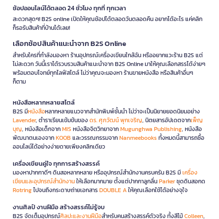
ช้อปออนไลน์ได้ตลอด 24 ชั่วโมง ทุกที่ ทุกเวลา
สะดวกสุดๆ! B2S online เปิดให้คุณช้อปได้ตลอดวันตลอดคืน อยากได้อะไร แค่คลิก
ก็รอรับสินค้าที่บ้านได้เลย!
เลือกช้อปสินค้าแนะนำจาก B2S Online
สำหรับใครที่กำลังมองหา ร้านอุปกรณ์เครื่องเขียนใกล้ฉัน หรืออยากแวะร้าน B2S แต่
ไม่สะดวก วันนี้เราได้รวบรวมสินค้าแนะนำจาก B2S Online มาให้คุณเลือกสรรได้ง่ายๆ
พร้อมตอบโจทย์ทุกไลฟ์สไตล์ ไม่ว่าคุณจะมองหา ร้านขายหนังสือ หรือสินค้าอื่นๆ
ก็ตาม
หนังสือหลากหลายสไตล์
B2S มี
หนังสือ
หลากหลายแนวจากสำนักพิมพ์ชั้นนำ ไม่ว่าจะเป็นนิยายยอดนิยมอย่าง
Lavender
, ตำราเรียนเข้มข้นของ
ดร. ศุภวัฒน์ พุกเจริญ
, นิตยสารอัปเดตจาก
เพ็ญ
บุญ
, หนังสือเด็กจาก
MIS
หนังสือจิตวิทยาจาก
Mugunghwa Publishing
, หนังสือ
พัฒนาตนเองจาก
KOOB
และวรรณกรรมจาก
Nanmeebooks
ทั้งหมดนี้สามารถซื้อ
ออนไลน์ได้อย่างง่ายดายเพียงคลิกเดียว
เครื่องเขียนคู่ใจ ทุกการสร้างสรรค์
มองหาปากกาดีๆ ดินสอหลากหลาย หรืออุปกรณ์สำนักงานครบครัน B2S มี
เครื่อง
เขียนและอุปกรณ์สำนักงาน
ให้เลือกมากมาย ตั้งแต่ปากกาลูกลื่น
Parker
ชุดดินสอกด
Rotring
ไปจนถึงกระดาษถ่ายเอกสาร
DOUBLE A
ให้คุณเลือกใช้ได้อย่างจุใจ
งานศิลป์ งานฝีมือ สร้างสรรค์ไม่รู้จบ
B2S จัดเต็มอุปกรณ์
ศิลปะและงานฝีมือ
สำหรับคนสร้างสรรค์ตัวจริง ทั้งสีไม้
Colleen
,