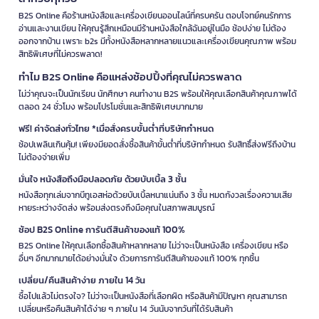
B2S Online คือร้านหนังสือและเครื่องเขียนออนไลน์ที่ครบครัน ตอบโจทย์คนรักการ
อ่านและงานเขียน ให้คุณรู้สึกเหมือนมีร้านหนังสือใกล้ฉันอยู่ในมือ ช้อปง่าย ไม่ต้อง
ออกจากบ้าน เพราะ b2s มีทั้งหนังสือหลากหลายแนวและเครื่องเขียนคุณภาพ พร้อม
สิทธิพิเศษที่ไม่ควรพลาด!
ทำไม B2S Online คือแหล่งช้อปปิ้งที่คุณไม่ควรพลาด
ไม่ว่าคุณจะเป็นนักเรียน นักศึกษา คนทำงาน B2S พร้อมให้คุณเลือกสินค้าคุณภาพได้
ตลอด 24 ชั่วโมง พร้อมโปรโมชั่นและสิทธิพิเศษมากมาย
ฟรี! ค่าจัดส่งทั่วไทย *เมื่อสั่งครบขั้นต่ำที่บริษัทกำหนด
ช้อปเพลินเกินคุ้ม! เพียงมียอดสั่งซื้อสินค้าขั้นต่ำที่บริษัทกำหนด รับสิทธิ์ส่งฟรีถึงบ้าน
ไม่ต้องจ่ายเพิ่ม
มั่นใจ หนังสือถึงมือปลอดภัย ด้วยบับเบิ้ล 3 ชั้น
หนังสือทุกเล่มจากบีทูเอสห่อด้วยบับเบิ้ลหนาแน่นถึง 3 ชั้น หมดกังวลเรื่องความเสีย
หายระหว่างจัดส่ง พร้อมส่งตรงถึงมือคุณในสภาพสมบูรณ์
ช้อป B2S Online การันตีสินค้าของแท้ 100%
B2S Online ให้คุณเลือกซื้อสินค้าหลากหลาย ไม่ว่าจะเป็นหนังสือ เครื่องเขียน หรือ
อื่นๆ อีกมากมายได้อย่างมั่นใจ ด้วยการการันตีสินค้าของแท้ 100% ทุกชิ้น
เปลี่ยน/คืนสินค้าง่าย ภายใน 14 วัน
ซื้อไปแล้วไม่ตรงใจ? ไม่ว่าจะเป็นหนังสือที่เลือกผิด หรือสินค้ามีปัญหา คุณสามารถ
เปลี่ยนหรือคืนสินค้าได้ง่าย ๆ ภายใน 14 วันนับจากวันที่ได้รับสินค้า