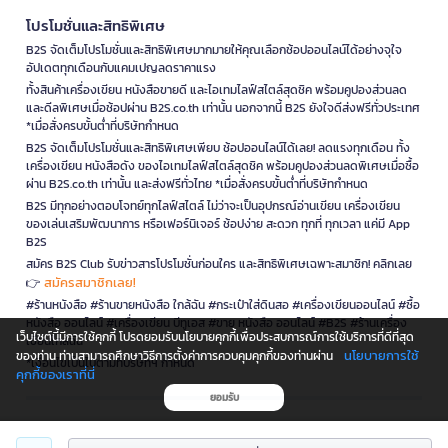
โปรโมชั่นและสิทธิพิเศษ
B2S จัดเต็มโปรโมชั่นและสิทธิพิเศษมากมายให้คุณเลือกช้อปออนไลน์ได้อย่างจุใจ
อัปเดตทุกเดือนกับแคมเปญลดราคาแรง
ทั้งสินค้าเครื่องเขียน หนังสือขายดี และไอเทมไลฟ์สไตล์สุดชิค พร้อมคูปองส่วนลด
และดีลพิเศษเมื่อช้อปผ่าน B2S.co.th เท่านั้น นอกจากนี้ B2S ยังใจดีส่งฟรีทั่วประเทศ
*เมื่อสั่งครบขั้นต่ำที่บริษัทกำหนด
B2S จัดเต็มโปรโมชั่นและสิทธิพิเศษเพียบ ช้อปออนไลน์ได้เลย! ลดแรงทุกเดือน ทั้ง
เครื่องเขียน หนังสือดัง ของไอเทมไลฟ์สไตล์สุดชิค พร้อมคูปองส่วนลดพิเศษเมื่อซื้อ
ผ่าน B2S.co.th เท่านั้น และส่งฟรีทั่วไทย *เมื่อสั่งครบขั้นต่ำที่บริษัทกำหนด
B2S มีทุกอย่างตอบโจทย์ทุกไลฟ์สไตล์ ไม่ว่าจะเป็นอุปกรณ์อ่านเขียน เครื่องเขียน
ของเล่นเสริมพัฒนาการ หรือเฟอร์นิเจอร์ ช้อปง่าย สะดวก ทุกที่ ทุกเวลา แค่มี App
B2S
สมัคร B2S Club รับข่าวสารโปรโมชั่นก่อนใคร และสิทธิพิเศษเฉพาะสมาชิก! คลิกเลย
สมัครสมาชิกเลย!
👉
#ร้านหนังสือ #ร้านขายหนังสือ ใกล้ฉัน #กระเป๋าใส่ดินสอ #เครื่องเขียนออนไลน์ #ซื้อ
หนังสือ ออนไลน์ #เครื่องเขียน บีทูเอส #ขาย หนังสือ ออนไลน์ #B2S #ร้านเครื่อง
เว็บไซต์นี้มีการใช้คุกกี้ โปรดยอมรับนโยบายคุกกี้เพื่อประสบการณ์การใช้บริการที่ดีที่สุด
เขียนใกล้ฉัน
นโยบายการใช้
ของท่าน ท่านสามารถศึกษาวิธีการตั้งค่าการควบคุมคุกกี้ของท่านผ่าน
*เงื่อนไขเป็นไปตามที่บริษัทฯ กำหนด
คุกกี้ของเราที่นี่
ยอมรับ
is a company operating under