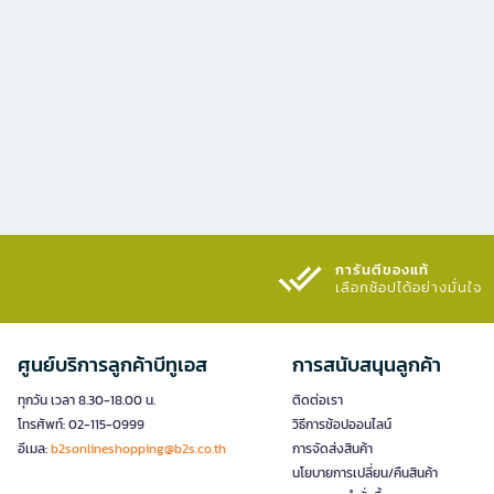
การันตีของแท้
เลือกช้อปได้อย่างมั่นใจ​
ศูนย์บริการลูกค้าบีทูเอส
การสนับสนุนลูกค้า
ทุกวัน เวลา 8.30-18.00 น.
ติดต่อเรา
โทรศัพท์: 02-115-0999
วิธีการช้อปออนไลน์
อีเมล:
b2sonlineshopping@b2s.co.th
การจัดส่งสินค้า
นโยบายการเปลี่ยน/คืนสินค้า