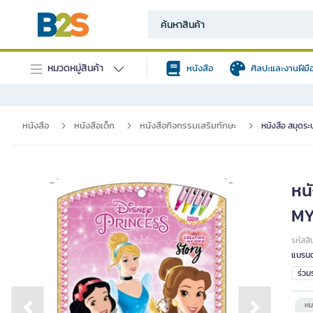
หมวดหมู่สินค้า
หนังสือ
ศิลปะและงานฝีมื
หนังสือ
หนังสือเด็ก
หนังสือกิจกรรมเสริมทักษะ
หนังสือ สมุดระ
หน
MY 
รหัสสิ
แบรนด
ร่ว
หม