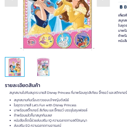
Previous slide
Next slide
฿ 8
เกี่ยวก
สนุกสน
ในชุด
มาพร้อ
ถ้าพร้
หนังส
รายละเอียดสินค้า
สนุกสนานไปกับสมุดระบายสี Disney Princess ที่มาพร้อมชุดสีเทียน จิ๊กซอว์ และสติกเกอ
สนุกสนานกับเรื่องราวของเจ้าหญิงดิสนีย์
ในชุดระบายสี Let’s Fun with Disney Princess
มาพร้อมสติ๊กเกอร์ สีเทียน และจิ๊กซอว์ บรรจุในถุงฟอยล์
ถ้าพร้อมแล้วก็มาสนุกกันเลย!
หนังสือเซ็ตนี้ช่วยส่งเสริม IQ ความฉลาดทางสติปัญญา
ส่งเสริม EQ ความฉลาดทางอารมณ์