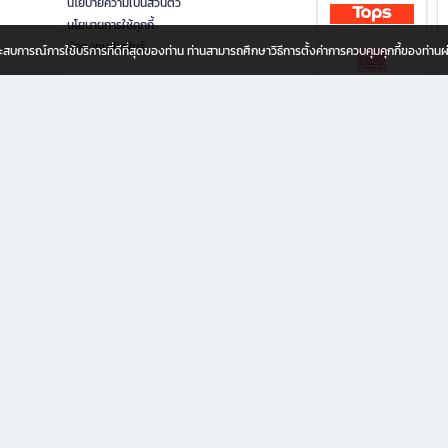
นโยบายความเป็นส่วนตัว
นโยบายการใช้คุกกี้
นักลงทุนสัมพันธ์
อประสบการณ์การใช้บริการที่ดีที่สุดของท่าน ท่านสามารถศึกษาวิธีการตั้งค่าการควบคุมคุกกี้ของท่าน
ทุกวัย
ขียน ให้คุณรู้สึกเหมือนมีร้านหนังสือใกล้ฉันอยู่ในมือ ช้อปง่าย ไม่ต้องออกจากบ้าน เพราะ b2
 ชั่วโมง พร้อมโปรโมชั่นและสิทธิพิเศษมากมาย