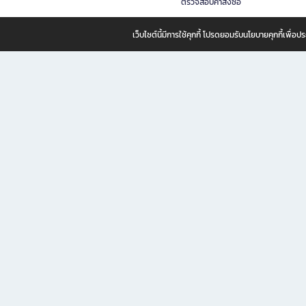
ตรวจสอบคำสั่งซื้อ
เว็บไซต์นี้มีการใช้คุกกี้ โปรดยอมรับนโยบายคุกกี้เพื่
B2S ธุรกิจในเครือ เซ็นทรัล รีเทล คอร์ปอเรชั่น จำกัด (มหาชน)
B2S Online แหล่งรวมหนังสือ เครื่องเขียน และแรงบันดาลใจสำหรับ
B2S Online คือร้านหนังสือและเครื่องเขียนออนไลน์ที่ครบครัน ตอบโจทย์คนรักการอ่านและงานเ
ทำไม B2S Online คือแหล่งช้อปปิ้งที่คุณไม่ควรพลาด
ไม่ว่าคุณจะเป็นนักเรียน นักศึกษา คนทำงาน B2S พร้อมให้คุณเลือกสินค้าคุณภาพได้ตลอด 24
ฟรี! ค่าจัดส่งทั่วไทย *เมื่อสั่งครบขั้นต่ำที่บริษัทกำหนด