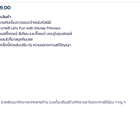
9.00
ับสินค้า
านกับเรื่องราวของเจ้าหญิงดิสนีย์
ระบายสี Let’s Fun with Disney Princess
มสติ๊กเกอร์ สีเทียน และจิ๊กซอว์ บรรจุในถุงฟอยล์
อมแล้วก็มาสนุกกันเลย!
ือเซ็ตนี้ช่วยส่งเสริม IQ ความฉลาดทางสติปัญญา
ร์ ช่วยพัฒนาทักษะหลากหลายด้าน รวมทั้งเสริมสร้างทักษะและจินตนาการให้น้อง ๆ หนู ๆ