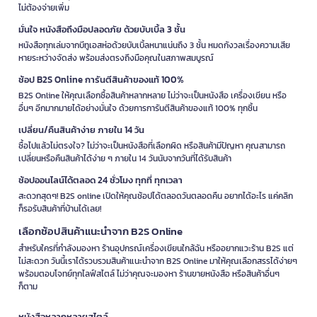
ไม่ต้องจ่ายเพิ่ม
มั่นใจ หนังสือถึงมือปลอดภัย ด้วยบับเบิ้ล 3 ชั้น
หนังสือทุกเล่มจากบีทูเอสห่อด้วยบับเบิ้ลหนาแน่นถึง 3 ชั้น หมดกังวลเรื่องความเสีย
หายระหว่างจัดส่ง พร้อมส่งตรงถึงมือคุณในสภาพสมบูรณ์
ช้อป B2S Online การันตีสินค้าของแท้ 100%
B2S Online ให้คุณเลือกซื้อสินค้าหลากหลาย ไม่ว่าจะเป็นหนังสือ เครื่องเขียน หรือ
อื่นๆ อีกมากมายได้อย่างมั่นใจ ด้วยการการันตีสินค้าของแท้ 100% ทุกชิ้น
เปลี่ยน/คืนสินค้าง่าย ภายใน 14 วัน
ซื้อไปแล้วไม่ตรงใจ? ไม่ว่าจะเป็นหนังสือที่เลือกผิด หรือสินค้ามีปัญหา คุณสามารถ
เปลี่ยนหรือคืนสินค้าได้ง่าย ๆ ภายใน 14 วันนับจากวันที่ได้รับสินค้า
ช้อปออนไลน์ได้ตลอด 24 ชั่วโมง ทุกที่ ทุกเวลา
สะดวกสุดๆ! B2S online เปิดให้คุณช้อปได้ตลอดวันตลอดคืน อยากได้อะไร แค่คลิก
ก็รอรับสินค้าที่บ้านได้เลย!
เลือกช้อปสินค้าแนะนำจาก B2S Online
สำหรับใครที่กำลังมองหา ร้านอุปกรณ์เครื่องเขียนใกล้ฉัน หรืออยากแวะร้าน B2S แต่
ไม่สะดวก วันนี้เราได้รวบรวมสินค้าแนะนำจาก B2S Online มาให้คุณเลือกสรรได้ง่ายๆ
พร้อมตอบโจทย์ทุกไลฟ์สไตล์ ไม่ว่าคุณจะมองหา ร้านขายหนังสือ หรือสินค้าอื่นๆ
ก็ตาม
หนังสือหลากหลายสไตล์