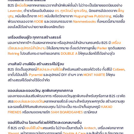
B2S มี
หนังสือ
หลากหลายแนวจากสำนักพิมพ์ชั้นนำ ไม่ว่าจะเป็นนิยายยอดนิยมอย่าง
Lavender
, ตำราเรียนเข้มข้นของ
ดร. ศุภวัฒน์ พุกเจริญ
, นิตยสารอัปเดตจาก
เพ็ญ
บุญ
, หนังสือเด็กจาก
MIS
หนังสือจิตวิทยาจาก
Mugunghwa Publishing
, หนังสือ
พัฒนาตนเองจาก
KOOB
และวรรณกรรมจาก
Nanmeebooks
ทั้งหมดนี้สามารถซื้อ
ออนไลน์ได้อย่างง่ายดายเพียงคลิกเดียว
เครื่องเขียนคู่ใจ ทุกการสร้างสรรค์
มองหาปากกาดีๆ ดินสอหลากหลาย หรืออุปกรณ์สำนักงานครบครัน B2S มี
เครื่อง
เขียนและอุปกรณ์สำนักงาน
ให้เลือกมากมาย ตั้งแต่ปากกาลูกลื่น
Parker
ชุดดินสอกด
Rotring
ไปจนถึงกระดาษถ่ายเอกสาร
DOUBLE A
ให้คุณเลือกใช้ได้อย่างจุใจ
งานศิลป์ งานฝีมือ สร้างสรรค์ไม่รู้จบ
B2S จัดเต็มอุปกรณ์
ศิลปะและงานฝีมือ
สำหรับคนสร้างสรรค์ตัวจริง ทั้งสีไม้
Colleen
,
ขาตั้งไม้บนโต๊ะ
Pyramid
และอุปกรณ์ DIY ต่างๆ จาก
MONT MARTE
ให้คุณ
สร้างสรรค์ได้อย่างไร้ขีดจำกัด
ของเล่นและของขวัญ สุดพิเศษทุกเทศกาล
มองหาของเล่นเสริมพัฒนาการ หรือของขวัญสุดพิเศษสำหรับทุกโอกาส B2S เราคัด
สรร
ของเล่นและของขวัญ
หลากหลายสไตล์ เหมาะสำหรับทุกเพศทุกวัย สร้างความสุข
และรอยยิ้มให้กับคนพิเศษของคุณ ไม่ว่าจะเป็น กระเป๋าเก็บอุณหภูมิ
KAKAO
FRIENDS
หรือเกมจดหมายรัก
SIAM BOARDGAMES
เรามีครบ!
ของใช้ในบ้าน ไอเทมที่ช่วยให้ชีวิตสะดวกสบายขึ้น
ที่ B2S เรามี
ของใช้ในบ้าน
ครบครัน ไม่ว่าจะเป็นกาต้มน้ำ
Anitech
, เครื่องฟอกอากาศ
Xiaomi
, หน้ากากอนามัยทางการแพทย์
Double A Care
และสินค้าอื่น ๆ อีกมากมาย