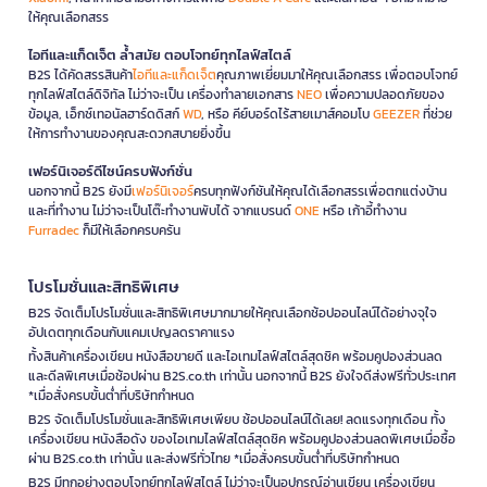
ให้คุณเลือกสรร
ไอทีและแก็ดเจ็ต ล้ำสมัย ตอบโจทย์ทุกไลฟ์สไตล์
B2S ได้คัดสรรสินค้า
ไอทีและแก็ดเจ็ต
คุณภาพเยี่ยมมาให้คุณเลือกสรร เพื่อตอบโจทย์
ทุกไลฟ์สไตล์ดิจิทัล ไม่ว่าจะเป็น เครื่องทำลายเอกสาร
NEO
เพื่อความปลอดภัยของ
ข้อมูล, เอ็กซ์เทอนัลฮาร์ดดิสก์
WD
, หรือ คีย์บอร์ดไร้สายเมาส์คอมโบ
GEEZER
ที่ช่วย
ให้การทำงานของคุณสะดวกสบายยิ่งขึ้น
เฟอร์นิเจอร์ดีไซน์ครบฟังก์ชั่น
นอกจากนี้ B2S ยังมี
เฟอร์นิเจอร์
ครบทุกฟังก์ชันให้คุณได้เลือกสรรเพื่อตกแต่งบ้าน
และที่ทำงาน ไม่ว่าจะเป็นโต๊ะทำงานพับได้ จากแบรนด์
ONE
หรือ เก้าอี้ทำงาน
Furradec
ก็มีให้เลือกครบครัน
โปรโมชั่นและสิทธิพิเศษ
B2S จัดเต็มโปรโมชั่นและสิทธิพิเศษมากมายให้คุณเลือกช้อปออนไลน์ได้อย่างจุใจ
อัปเดตทุกเดือนกับแคมเปญลดราคาแรง
ทั้งสินค้าเครื่องเขียน หนังสือขายดี และไอเทมไลฟ์สไตล์สุดชิค พร้อมคูปองส่วนลด
และดีลพิเศษเมื่อช้อปผ่าน B2S.co.th เท่านั้น นอกจากนี้ B2S ยังใจดีส่งฟรีทั่วประเทศ
*เมื่อสั่งครบขั้นต่ำที่บริษัทกำหนด
B2S จัดเต็มโปรโมชั่นและสิทธิพิเศษเพียบ ช้อปออนไลน์ได้เลย! ลดแรงทุกเดือน ทั้ง
เครื่องเขียน หนังสือดัง ของไอเทมไลฟ์สไตล์สุดชิค พร้อมคูปองส่วนลดพิเศษเมื่อซื้อ
ผ่าน B2S.co.th เท่านั้น และส่งฟรีทั่วไทย *เมื่อสั่งครบขั้นต่ำที่บริษัทกำหนด
B2S มีทุกอย่างตอบโจทย์ทุกไลฟ์สไตล์ ไม่ว่าจะเป็นอุปกรณ์อ่านเขียน เครื่องเขียน