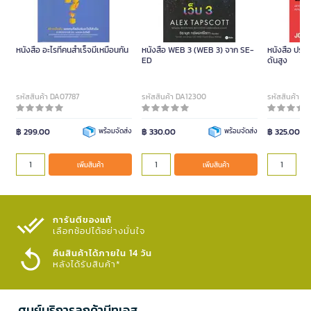
หนังสือ อะไรที่คนสำเร็จมีเหมือนกัน
หนังสือ WEB 3 (WEB 3) จาก SE-
หนังสือ ปรา
ED
ดันสูง
รหัสสินค้า DA07787
รหัสสินค้า DA12300
รหัสสินค้า D
฿ 299.00
พร้อมจัดส่ง
฿ 330.00
พร้อมจัดส่ง
฿ 325.00
เพิ่มสินค้า
เพิ่มสินค้า
การันตีของแท้
เลือกช้อปได้อย่างมั่นใจ​
คืนสินค้าได้ภายใน 14 วัน
หลังได้รับสินค้า*
ศูนย์บริการลูกค้าบีทูเอส