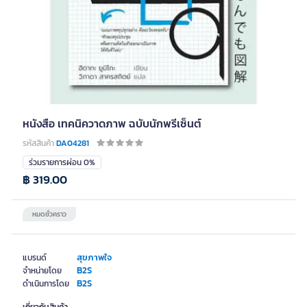
หนังสือ เทคนิควาดภาพ ฉบับนักพรีเซ็นต์
รหัสสินค้า
DA04281
ร่วมรายการผ่อน 0%
฿ 319.00
หมดชั่วคราว
สุขภาพใจ
แบรนด์
B2S
จำหน่ายโดย
B2S
ดำเนินการโดย