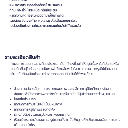
เกี่ยวกับสินค้า
แผนภาพสรุปทุกอย่างคืออะไรเหรอครับ
ทักษะที่จะทำให้สรุปเนื้อหาในที่ประชุม
หรือความคิดที่อยู่ในหัวออกมาเป็นภาพได้
โดยฉับพลันไงละ”“ผะ ผม วาดรูปไม่เป็นเลยนะครับ…
ไม่ต้องเป็นห่วง ! แค่เธอวาดวงกลมกับเส้นได้ก็พอแล้ว !
รายละเอียดสินค้า
“แผนภาพสรุปทุกอย่างคืออะไรเหรอครับ”“ทักษะที่จะทำให้สรุปเนื้อหาในที่ประชุมหรือ
ความคิดที่อยู่ในหัวออกมาเป็นภาพได้โดยฉับพลันไงละ”“ผะ ผม วาดรูปไม่เป็นเลยนะ
ครับ…”“ไม่ต้องเป็นห่วง ! แค่เธอวาดวงกลมกับเส้นได้ก็พอแล้ว !”
ล้วงความลับ 4 ขั้นตอนการวาดแผนภาพ ของ ฮิดากะ ยูมิโกะวิทยากรในงาน
สัมมนา ‘สำนักวาดภาพสารพัดนึก’ และอื่น ๆ ซึ่งมีผู้เข้าร่วมมากกว่า 4,000 คน
ป้อนชิ้นส่วนหลัก
เทคนิคการทำประโยคให้เป็นแผนภาพ
เทคนิคการสรุปภาพระหว่างฟัง
ฝึกปฏิบัติจริงโดยสรุปแผนภาพออกมาทันที
เรียนรู้การวาดเส้นและการสรุปความตั้งแต่ขั้นพื้นฐานฝึกเก็บรายละเอียด การแต่ง
เติมความสำคัญ