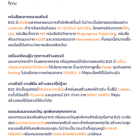
ก็ตาม
หนังสือหลากหลายสไตล์
B2S มี
หนังสือ
หลากหลายแนวจากสำนักพิมพ์ชั้นนำ ไม่ว่าจะเป็นนิยายยอดนิยมอย่าง
Lavender
, ตำราเรียนเข้มข้นของ
ดร. ศุภวัฒน์ พุกเจริญ
, นิตยสารอัปเดตจาก
เพ็ญ
บุญ
, หนังสือเด็กจาก
MIS
หนังสือจิตวิทยาจาก
Mugunghwa Publishing
, หนังสือ
พัฒนาตนเองจาก
KOOB
และวรรณกรรมจาก
Nanmeebooks
ทั้งหมดนี้สามารถซื้อ
ออนไลน์ได้อย่างง่ายดายเพียงคลิกเดียว
เครื่องเขียนคู่ใจ ทุกการสร้างสรรค์
มองหาปากกาดีๆ ดินสอหลากหลาย หรืออุปกรณ์สำนักงานครบครัน B2S มี
เครื่อง
เขียนและอุปกรณ์สำนักงาน
ให้เลือกมากมาย ตั้งแต่ปากกาลูกลื่น
Parker
ชุดดินสอกด
Rotring
ไปจนถึงกระดาษถ่ายเอกสาร
DOUBLE A
ให้คุณเลือกใช้ได้อย่างจุใจ
งานศิลป์ งานฝีมือ สร้างสรรค์ไม่รู้จบ
B2S จัดเต็มอุปกรณ์
ศิลปะและงานฝีมือ
สำหรับคนสร้างสรรค์ตัวจริง ทั้งสีไม้
Colleen
,
ขาตั้งไม้บนโต๊ะ
Pyramid
และอุปกรณ์ DIY ต่างๆ จาก
MONT MARTE
ให้คุณ
สร้างสรรค์ได้อย่างไร้ขีดจำกัด
ของเล่นและของขวัญ สุดพิเศษทุกเทศกาล
มองหาของเล่นเสริมพัฒนาการ หรือของขวัญสุดพิเศษสำหรับทุกโอกาส B2S เราคัด
สรร
ของเล่นและของขวัญ
หลากหลายสไตล์ เหมาะสำหรับทุกเพศทุกวัย สร้างความสุข
และรอยยิ้มให้กับคนพิเศษของคุณ ไม่ว่าจะเป็น กระเป๋าเก็บอุณหภูมิ
KAKAO
FRIENDS
หรือเกมจดหมายรัก
SIAM BOARDGAMES
เรามีครบ!