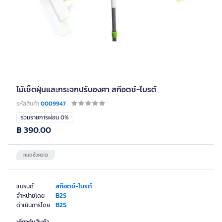
ไม้เช็ดฝุ่นและกระจกปรับองศา สก๊อตช์-ไบรต์
รหัสสินค้า
0009947
ร่วมรายการผ่อน 0%
฿ 390.00
หมดชั่วคราว
สก๊อตช์-ไบรต์
แบรนด์
B2S
จำหน่ายโดย
B2S
ดำเนินการโดย