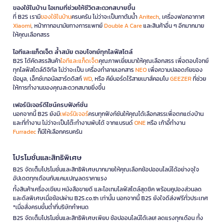
ของใช้ในบ้าน ไอเทมที่ช่วยให้ชีวิตสะดวกสบายขึ้น
ที่ B2S เรามี
ของใช้ในบ้าน
ครบครัน ไม่ว่าจะเป็นกาต้มน้ำ
Anitech
, เครื่องฟอกอากาศ
Xiaomi
, หน้ากากอนามัยทางการแพทย์
Double A Care
และสินค้าอื่น ๆ อีกมากมาย
ให้คุณเลือกสรร
ไอทีและแก็ดเจ็ต ล้ำสมัย ตอบโจทย์ทุกไลฟ์สไตล์
B2S ได้คัดสรรสินค้า
ไอทีและแก็ดเจ็ต
คุณภาพเยี่ยมมาให้คุณเลือกสรร เพื่อตอบโจทย์
ทุกไลฟ์สไตล์ดิจิทัล ไม่ว่าจะเป็น เครื่องทำลายเอกสาร
NEO
เพื่อความปลอดภัยของ
ข้อมูล, เอ็กซ์เทอนัลฮาร์ดดิสก์
WD
, หรือ คีย์บอร์ดไร้สายเมาส์คอมโบ
GEEZER
ที่ช่วย
ให้การทำงานของคุณสะดวกสบายยิ่งขึ้น
เฟอร์นิเจอร์ดีไซน์ครบฟังก์ชั่น
นอกจากนี้ B2S ยังมี
เฟอร์นิเจอร์
ครบทุกฟังก์ชันให้คุณได้เลือกสรรเพื่อตกแต่งบ้าน
และที่ทำงาน ไม่ว่าจะเป็นโต๊ะทำงานพับได้ จากแบรนด์
ONE
หรือ เก้าอี้ทำงาน
Furradec
ก็มีให้เลือกครบครัน
โปรโมชั่นและสิทธิพิเศษ
B2S จัดเต็มโปรโมชั่นและสิทธิพิเศษมากมายให้คุณเลือกช้อปออนไลน์ได้อย่างจุใจ
อัปเดตทุกเดือนกับแคมเปญลดราคาแรง
ทั้งสินค้าเครื่องเขียน หนังสือขายดี และไอเทมไลฟ์สไตล์สุดชิค พร้อมคูปองส่วนลด
และดีลพิเศษเมื่อช้อปผ่าน B2S.co.th เท่านั้น นอกจากนี้ B2S ยังใจดีส่งฟรีทั่วประเทศ
*เมื่อสั่งครบขั้นต่ำที่บริษัทกำหนด
B2S จัดเต็มโปรโมชั่นและสิทธิพิเศษเพียบ ช้อปออนไลน์ได้เลย! ลดแรงทุกเดือน ทั้ง