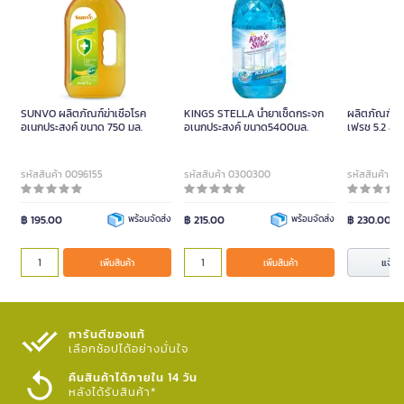
SUNVO ผลิตภัณฑ์ฆ่าเชื้อโรค
KINGS STELLA น้ำยาเช็ดกระจก
ผลิตภัณฑ์สะอา
อเนกประสงค์ ขนาด 750 มล.
อเนกประสงค์ ขนาด5400มล.
เฟรช 5.2 ลิต
รหัสสินค้า 0096155
รหัสสินค้า 0300300
รหัสสินค้า 0
฿ 195.00
พร้อมจัดส่ง
฿ 215.00
พร้อมจัดส่ง
฿ 230.00
แจ้งเต
เพิ่มสินค้า
เพิ่มสินค้า
การันตีของแท้
เลือกช้อปได้อย่างมั่นใจ​
คืนสินค้าได้ภายใน 14 วัน
หลังได้รับสินค้า*