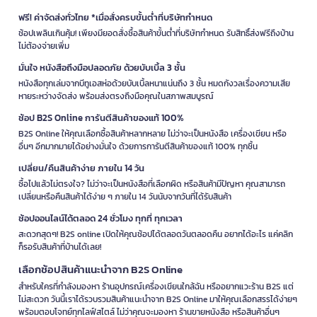
ฟรี! ค่าจัดส่งทั่วไทย *เมื่อสั่งครบขั้นต่ำที่บริษัทกำหนด
ช้อปเพลินเกินคุ้ม! เพียงมียอดสั่งซื้อสินค้าขั้นต่ำที่บริษัทกำหนด รับสิทธิ์ส่งฟรีถึงบ้าน
ไม่ต้องจ่ายเพิ่ม
มั่นใจ หนังสือถึงมือปลอดภัย ด้วยบับเบิ้ล 3 ชั้น
หนังสือทุกเล่มจากบีทูเอสห่อด้วยบับเบิ้ลหนาแน่นถึง 3 ชั้น หมดกังวลเรื่องความเสีย
หายระหว่างจัดส่ง พร้อมส่งตรงถึงมือคุณในสภาพสมบูรณ์
ช้อป B2S Online การันตีสินค้าของแท้ 100%
B2S Online ให้คุณเลือกซื้อสินค้าหลากหลาย ไม่ว่าจะเป็นหนังสือ เครื่องเขียน หรือ
อื่นๆ อีกมากมายได้อย่างมั่นใจ ด้วยการการันตีสินค้าของแท้ 100% ทุกชิ้น
เปลี่ยน/คืนสินค้าง่าย ภายใน 14 วัน
ซื้อไปแล้วไม่ตรงใจ? ไม่ว่าจะเป็นหนังสือที่เลือกผิด หรือสินค้ามีปัญหา คุณสามารถ
เปลี่ยนหรือคืนสินค้าได้ง่าย ๆ ภายใน 14 วันนับจากวันที่ได้รับสินค้า
ช้อปออนไลน์ได้ตลอด 24 ชั่วโมง ทุกที่ ทุกเวลา
สะดวกสุดๆ! B2S online เปิดให้คุณช้อปได้ตลอดวันตลอดคืน อยากได้อะไร แค่คลิก
ก็รอรับสินค้าที่บ้านได้เลย!
เลือกช้อปสินค้าแนะนำจาก B2S Online
สำหรับใครที่กำลังมองหา ร้านอุปกรณ์เครื่องเขียนใกล้ฉัน หรืออยากแวะร้าน B2S แต่
ไม่สะดวก วันนี้เราได้รวบรวมสินค้าแนะนำจาก B2S Online มาให้คุณเลือกสรรได้ง่ายๆ
พร้อมตอบโจทย์ทุกไลฟ์สไตล์ ไม่ว่าคุณจะมองหา ร้านขายหนังสือ หรือสินค้าอื่นๆ