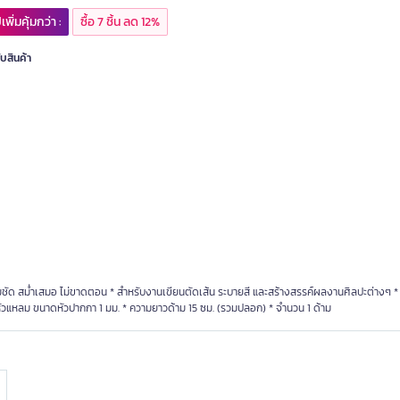
เพิ่มคุ้มกว่า :
ซื้อ 7 ชิ้น ลด 12%
ับสินค้า
้นคมชัด สม่ำเสมอ ไม่ขาดตอน * สำหรับงานเขียนตัดเส้น ระบายสี และสร้างสรรค์ผลงานศิลปะต่างๆ 
หัวแหลม ขนาดหัวปากกา 1 มม. * ความยาวด้าม 15 ซม. (รวมปลอก) * จำนวน 1 ด้าม