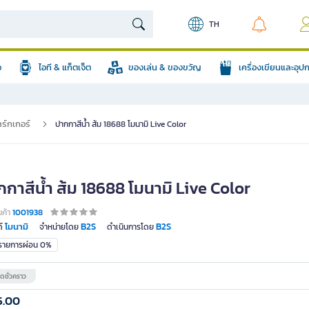
TH
อ
ไอที & แก็ตเจ็ต
ของเล่น & ของขวัญ
เครื่องเขียนและอุ
ร์กเกอร์
ปากกาสีน้ำ ส้ม 18688 โมนามิ Live Color
กกาสีน้ำ ส้ม 18688 โมนามิ Live Color
นค้า
1001938
โมนามิ
B2S
B2S
์
จำหน่ายโดย
ดำเนินการโดย
มรายการผ่อน 0%
ดชั่วคราว
5.00