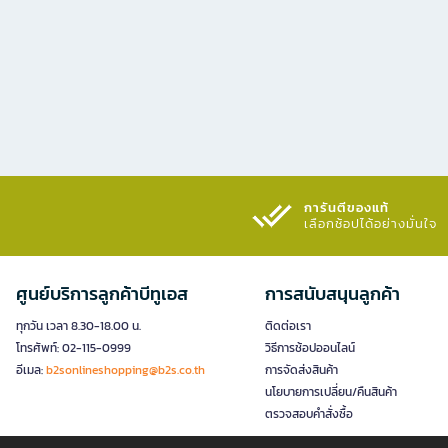
การันตีของแท้
เลือกช้อปได้อย่างมั่นใจ​
ศูนย์บริการลูกค้าบีทูเอส
การสนับสนุนลูกค้า
ทุกวัน เวลา 8.30-18.00 น.
ติดต่อเรา
โทรศัพท์: 02-115-0999
วิธีการช้อปออนไลน์
อีเมล:
b2sonlineshopping@b2s.co.th
การจัดส่งสินค้า
นโยบายการเปลี่ยน/คืนสินค้า
ตรวจสอบคำสั่งซื้อ