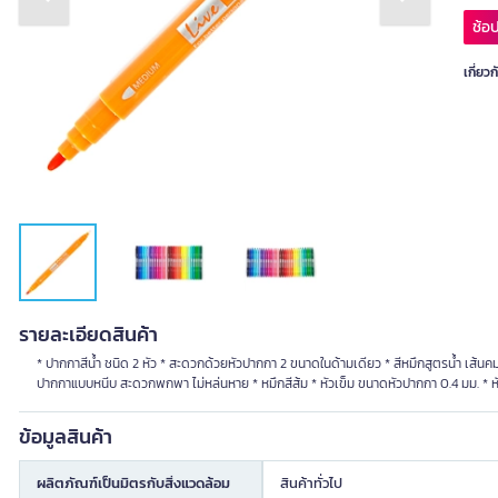
Previous slide
Next slide
ช้อป
เกี่ยวก
รายละเอียดสินค้า
* ปากกาสีน้ำ ชนิด 2 หัว * สะดวกด้วยหัวปากกา 2 ขนาดในด้ามเดียว * สีหมึกสูตรน้ำ เส
ปากกาแบบหนีบ สะดวกพกพา ไม่หล่นหาย * หมึกสีส้ม * หัวเข็ม ขนาดหัวปากกา 0.4 มม. * 
ข้อมูลสินค้า
ผลิตภัณฑ์เป็นมิตรกับสิ่งแวดล้อม
สินค้าทั่วไป