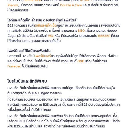
Xiaomi
, หน้ากากอนามัยทางการแพทย์
Double A Care
และสินค้าอื่น ๆ อีกมากมาย
ให้คุณเลือกสรร
ไอทีและแก็ดเจ็ต ล้ำสมัย ตอบโจทย์ทุกไลฟ์สไตล์
B2S ได้คัดสรรสินค้า
ไอทีและแก็ดเจ็ต
คุณภาพเยี่ยมมาให้คุณเลือกสรร เพื่อตอบโจทย์
ทุกไลฟ์สไตล์ดิจิทัล ไม่ว่าจะเป็น เครื่องทำลายเอกสาร
NEO
เพื่อความปลอดภัยของ
ข้อมูล, เอ็กซ์เทอนัลฮาร์ดดิสก์
WD
, หรือ คีย์บอร์ดไร้สายเมาส์คอมโบ
GEEZER
ที่ช่วย
ให้การทำงานของคุณสะดวกสบายยิ่งขึ้น
เฟอร์นิเจอร์ดีไซน์ครบฟังก์ชั่น
นอกจากนี้ B2S ยังมี
เฟอร์นิเจอร์
ครบทุกฟังก์ชันให้คุณได้เลือกสรรเพื่อตกแต่งบ้าน
และที่ทำงาน ไม่ว่าจะเป็นโต๊ะทำงานพับได้ จากแบรนด์
ONE
หรือ เก้าอี้ทำงาน
Furradec
ก็มีให้เลือกครบครัน
โปรโมชั่นและสิทธิพิเศษ
B2S จัดเต็มโปรโมชั่นและสิทธิพิเศษมากมายให้คุณเลือกช้อปออนไลน์ได้อย่างจุใจ
อัปเดตทุกเดือนกับแคมเปญลดราคาแรง
ทั้งสินค้าเครื่องเขียน หนังสือขายดี และไอเทมไลฟ์สไตล์สุดชิค พร้อมคูปองส่วนลด
และดีลพิเศษเมื่อช้อปผ่าน B2S.co.th เท่านั้น นอกจากนี้ B2S ยังใจดีส่งฟรีทั่วประเทศ
*เมื่อสั่งครบขั้นต่ำที่บริษัทกำหนด
B2S จัดเต็มโปรโมชั่นและสิทธิพิเศษเพียบ ช้อปออนไลน์ได้เลย! ลดแรงทุกเดือน ทั้ง
เครื่องเขียน หนังสือดัง ของไอเทมไลฟ์สไตล์สุดชิค พร้อมคูปองส่วนลดพิเศษเมื่อซื้อ
ผ่าน B2S.co.th เท่านั้น และส่งฟรีทั่วไทย *เมื่อสั่งครบขั้นต่ำที่บริษัทกำหนด