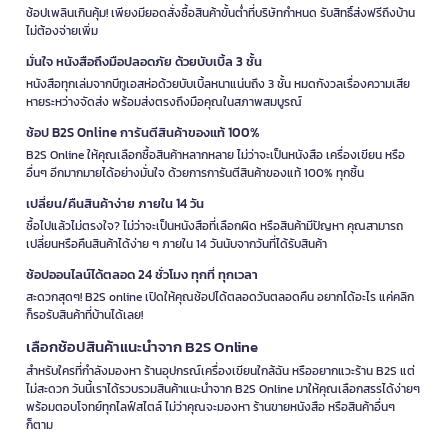
ช้อปเพลินเกินคุ้ม! เพียงมียอดสั่งซื้อสินค้าขั้นต่ำที่บริษัทกำหนด รับสิทธิ์ส่งฟรีถึงบ้าน
ไม่ต้องจ่ายเพิ่ม
มั่นใจ หนังสือถึงมือปลอดภัย ด้วยบับเบิ้ล 3 ชั้น
หนังสือทุกเล่มจากบีทูเอสห่อด้วยบับเบิ้ลหนาแน่นถึง 3 ชั้น หมดกังวลเรื่องความเสีย
หายระหว่างจัดส่ง พร้อมส่งตรงถึงมือคุณในสภาพสมบูรณ์
ช้อป B2S Online การันตีสินค้าของแท้ 100%
B2S Online ให้คุณเลือกซื้อสินค้าหลากหลาย ไม่ว่าจะเป็นหนังสือ เครื่องเขียน หรือ
อื่นๆ อีกมากมายได้อย่างมั่นใจ ด้วยการการันตีสินค้าของแท้ 100% ทุกชิ้น
เปลี่ยน/คืนสินค้าง่าย ภายใน 14 วัน
ซื้อไปแล้วไม่ตรงใจ? ไม่ว่าจะเป็นหนังสือที่เลือกผิด หรือสินค้ามีปัญหา คุณสามารถ
เปลี่ยนหรือคืนสินค้าได้ง่าย ๆ ภายใน 14 วันนับจากวันที่ได้รับสินค้า
ช้อปออนไลน์ได้ตลอด 24 ชั่วโมง ทุกที่ ทุกเวลา
สะดวกสุดๆ! B2S online เปิดให้คุณช้อปได้ตลอดวันตลอดคืน อยากได้อะไร แค่คลิก
ก็รอรับสินค้าที่บ้านได้เลย!
เลือกช้อปสินค้าแนะนำจาก B2S Online
สำหรับใครที่กำลังมองหา ร้านอุปกรณ์เครื่องเขียนใกล้ฉัน หรืออยากแวะร้าน B2S แต่
ไม่สะดวก วันนี้เราได้รวบรวมสินค้าแนะนำจาก B2S Online มาให้คุณเลือกสรรได้ง่ายๆ
พร้อมตอบโจทย์ทุกไลฟ์สไตล์ ไม่ว่าคุณจะมองหา ร้านขายหนังสือ หรือสินค้าอื่นๆ
ก็ตาม