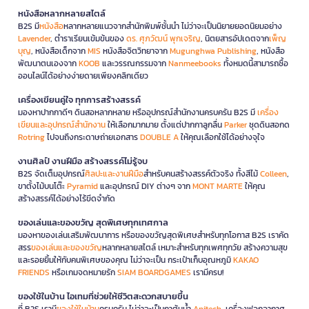
หนังสือหลากหลายสไตล์
B2S มี
หนังสือ
หลากหลายแนวจากสำนักพิมพ์ชั้นนำ ไม่ว่าจะเป็นนิยายยอดนิยมอย่าง
Lavender
, ตำราเรียนเข้มข้นของ
ดร. ศุภวัฒน์ พุกเจริญ
, นิตยสารอัปเดตจาก
เพ็ญ
บุญ
, หนังสือเด็กจาก
MIS
หนังสือจิตวิทยาจาก
Mugunghwa Publishing
, หนังสือ
พัฒนาตนเองจาก
KOOB
และวรรณกรรมจาก
Nanmeebooks
ทั้งหมดนี้สามารถซื้อ
ออนไลน์ได้อย่างง่ายดายเพียงคลิกเดียว
เครื่องเขียนคู่ใจ ทุกการสร้างสรรค์
มองหาปากกาดีๆ ดินสอหลากหลาย หรืออุปกรณ์สำนักงานครบครัน B2S มี
เครื่อง
เขียนและอุปกรณ์สำนักงาน
ให้เลือกมากมาย ตั้งแต่ปากกาลูกลื่น
Parker
ชุดดินสอกด
Rotring
ไปจนถึงกระดาษถ่ายเอกสาร
DOUBLE A
ให้คุณเลือกใช้ได้อย่างจุใจ
งานศิลป์ งานฝีมือ สร้างสรรค์ไม่รู้จบ
B2S จัดเต็มอุปกรณ์
ศิลปะและงานฝีมือ
สำหรับคนสร้างสรรค์ตัวจริง ทั้งสีไม้
Colleen
,
ขาตั้งไม้บนโต๊ะ
Pyramid
และอุปกรณ์ DIY ต่างๆ จาก
MONT MARTE
ให้คุณ
สร้างสรรค์ได้อย่างไร้ขีดจำกัด
ของเล่นและของขวัญ สุดพิเศษทุกเทศกาล
มองหาของเล่นเสริมพัฒนาการ หรือของขวัญสุดพิเศษสำหรับทุกโอกาส B2S เราคัด
สรร
ของเล่นและของขวัญ
หลากหลายสไตล์ เหมาะสำหรับทุกเพศทุกวัย สร้างความสุข
และรอยยิ้มให้กับคนพิเศษของคุณ ไม่ว่าจะเป็น กระเป๋าเก็บอุณหภูมิ
KAKAO
FRIENDS
หรือเกมจดหมายรัก
SIAM BOARDGAMES
เรามีครบ!
ของใช้ในบ้าน ไอเทมที่ช่วยให้ชีวิตสะดวกสบายขึ้น
ที่ B2S เรามี
ของใช้ในบ้าน
ครบครัน ไม่ว่าจะเป็นกาต้มน้ำ
Anitech
, เครื่องฟอกอากาศ