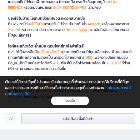
และรอยยิ้มให้กับคนพิเศษของคุณ ไม่ว่าจะเป็น กระเป๋าเก็บอุณหภูมิ
KAKAO
FRIENDS
หรือเกมจดหมายรัก
SIAM BOARDGAMES
เรามีครบ!
ของใช้ในบ้าน ไอเทมที่ช่วยให้ชีวิตสะดวกสบายขึ้น
ที่ B2S เรามี
ของใช้ในบ้าน
ครบครัน ไม่ว่าจะเป็นกาต้มน้ำ
Anitech
, เครื่องฟอกอากาศ
Xiaomi
, หน้ากากอนามัยทางการแพทย์
Double A Care
และสินค้าอื่น ๆ อีกมากมาย
ให้คุณเลือกสรร
ไอทีและแก็ดเจ็ต ล้ำสมัย ตอบโจทย์ทุกไลฟ์สไตล์
B2S ได้คัดสรรสินค้า
ไอทีและแก็ดเจ็ต
คุณภาพเยี่ยมมาให้คุณเลือกสรร เพื่อตอบโจทย์
ทุกไลฟ์สไตล์ดิจิทัล ไม่ว่าจะเป็น เครื่องทำลายเอกสาร
NEO
เพื่อความปลอดภัยของ
ข้อมูล, เอ็กซ์เทอนัลฮาร์ดดิสก์
WD
, หรือ คีย์บอร์ดไร้สายเมาส์คอมโบ
GEEZER
ที่ช่วย
ให้การทำงานของคุณสะดวกสบายยิ่งขึ้น
เฟอร์นิเจอร์ดีไซน์ครบฟังก์ชั่น
เว็บไซต์นี้มีการใช้คุกกี้ โปรดยอมรับนโยบายคุกกี้เพื่อประสบการณ์การใช้บริการที่ดีที่สุด
นอกจากนี้ B2S ยังมี
เฟอร์นิเจอร์
ครบทุกฟังก์ชันให้คุณได้เลือกสรรเพื่อตกแต่งบ้าน
นโยบายการใช้
ของท่าน ท่านสามารถศึกษาวิธีการตั้งค่าการควบคุมคุกกี้ของท่านผ่าน
และที่ทำงาน ไม่ว่าจะเป็นโต๊ะทำงานพับได้ จากแบรนด์
ONE
หรือ เก้าอี้ทำงาน
คุกกี้ของเราที่นี่
Furradec
ก็มีให้เลือกครบครัน
ยอมรับ
โปรโมชั่นและสิทธิพิเศษ
แจ้งเตือนเมื่อมีสินค้า
B2S จัดเต็มโปรโมชั่นและสิทธิพิเศษมากมายให้คุณเลือกช้อปออนไลน์ได้อย่างจุใจ
อัปเดตทุกเดือนกับแคมเปญลดราคาแรง
ทั้งสินค้าเครื่องเขียน หนังสือขายดี และไอเทมไลฟ์สไตล์สุดชิค พร้อมคูปองส่วนลด
และดีลพิเศษเมื่อช้อปผ่าน B2S.co.th เท่านั้น นอกจากนี้ B2S ยังใจดีส่งฟรีทั่วประเทศ