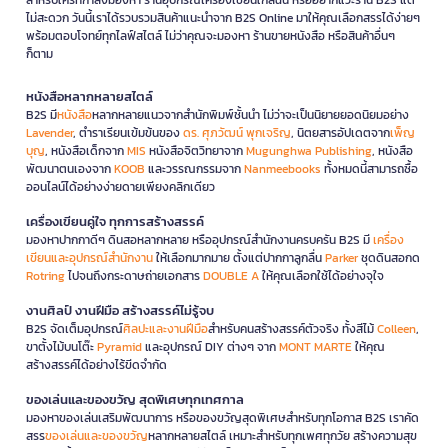
ไม่สะดวก วันนี้เราได้รวบรวมสินค้าแนะนำจาก B2S Online มาให้คุณเลือกสรรได้ง่ายๆ
พร้อมตอบโจทย์ทุกไลฟ์สไตล์ ไม่ว่าคุณจะมองหา ร้านขายหนังสือ หรือสินค้าอื่นๆ
ก็ตาม
หนังสือหลากหลายสไตล์
B2S มี
หนังสือ
หลากหลายแนวจากสำนักพิมพ์ชั้นนำ ไม่ว่าจะเป็นนิยายยอดนิยมอย่าง
Lavender
, ตำราเรียนเข้มข้นของ
ดร. ศุภวัฒน์ พุกเจริญ
, นิตยสารอัปเดตจาก
เพ็ญ
บุญ
, หนังสือเด็กจาก
MIS
หนังสือจิตวิทยาจาก
Mugunghwa Publishing
, หนังสือ
พัฒนาตนเองจาก
KOOB
และวรรณกรรมจาก
Nanmeebooks
ทั้งหมดนี้สามารถซื้อ
ออนไลน์ได้อย่างง่ายดายเพียงคลิกเดียว
เครื่องเขียนคู่ใจ ทุกการสร้างสรรค์
มองหาปากกาดีๆ ดินสอหลากหลาย หรืออุปกรณ์สำนักงานครบครัน B2S มี
เครื่อง
เขียนและอุปกรณ์สำนักงาน
ให้เลือกมากมาย ตั้งแต่ปากกาลูกลื่น
Parker
ชุดดินสอกด
Rotring
ไปจนถึงกระดาษถ่ายเอกสาร
DOUBLE A
ให้คุณเลือกใช้ได้อย่างจุใจ
งานศิลป์ งานฝีมือ สร้างสรรค์ไม่รู้จบ
B2S จัดเต็มอุปกรณ์
ศิลปะและงานฝีมือ
สำหรับคนสร้างสรรค์ตัวจริง ทั้งสีไม้
Colleen
,
ขาตั้งไม้บนโต๊ะ
Pyramid
และอุปกรณ์ DIY ต่างๆ จาก
MONT MARTE
ให้คุณ
สร้างสรรค์ได้อย่างไร้ขีดจำกัด
ของเล่นและของขวัญ สุดพิเศษทุกเทศกาล
มองหาของเล่นเสริมพัฒนาการ หรือของขวัญสุดพิเศษสำหรับทุกโอกาส B2S เราคัด
สรร
ของเล่นและของขวัญ
หลากหลายสไตล์ เหมาะสำหรับทุกเพศทุกวัย สร้างความสุข