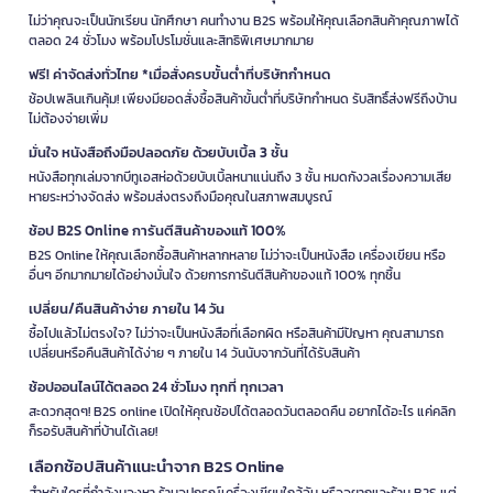
ไม่ว่าคุณจะเป็นนักเรียน นักศึกษา คนทำงาน B2S พร้อมให้คุณเลือกสินค้าคุณภาพได้
ตลอด 24 ชั่วโมง พร้อมโปรโมชั่นและสิทธิพิเศษมากมาย
ฟรี! ค่าจัดส่งทั่วไทย *เมื่อสั่งครบขั้นต่ำที่บริษัทกำหนด
ช้อปเพลินเกินคุ้ม! เพียงมียอดสั่งซื้อสินค้าขั้นต่ำที่บริษัทกำหนด รับสิทธิ์ส่งฟรีถึงบ้าน
ไม่ต้องจ่ายเพิ่ม
มั่นใจ หนังสือถึงมือปลอดภัย ด้วยบับเบิ้ล 3 ชั้น
หนังสือทุกเล่มจากบีทูเอสห่อด้วยบับเบิ้ลหนาแน่นถึง 3 ชั้น หมดกังวลเรื่องความเสีย
หายระหว่างจัดส่ง พร้อมส่งตรงถึงมือคุณในสภาพสมบูรณ์
ช้อป B2S Online การันตีสินค้าของแท้ 100%
B2S Online ให้คุณเลือกซื้อสินค้าหลากหลาย ไม่ว่าจะเป็นหนังสือ เครื่องเขียน หรือ
อื่นๆ อีกมากมายได้อย่างมั่นใจ ด้วยการการันตีสินค้าของแท้ 100% ทุกชิ้น
เปลี่ยน/คืนสินค้าง่าย ภายใน 14 วัน
ซื้อไปแล้วไม่ตรงใจ? ไม่ว่าจะเป็นหนังสือที่เลือกผิด หรือสินค้ามีปัญหา คุณสามารถ
เปลี่ยนหรือคืนสินค้าได้ง่าย ๆ ภายใน 14 วันนับจากวันที่ได้รับสินค้า
ช้อปออนไลน์ได้ตลอด 24 ชั่วโมง ทุกที่ ทุกเวลา
สะดวกสุดๆ! B2S online เปิดให้คุณช้อปได้ตลอดวันตลอดคืน อยากได้อะไร แค่คลิก
ก็รอรับสินค้าที่บ้านได้เลย!
เลือกช้อปสินค้าแนะนำจาก B2S Online
สำหรับใครที่กำลังมองหา ร้านอุปกรณ์เครื่องเขียนใกล้ฉัน หรืออยากแวะร้าน B2S แต่