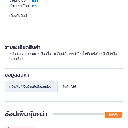
B2S
จำหน่ายโดย
B2S
ดำเนินการโดย
เกี่ยวกับสินค้า
รายละเอียดสินค้า
* ปากกาเจล 0.7 มม. * เขียนลื่น * เปลี่ยนไส้ปากกาได้ * น้ำหมึกแห้งไว * มีคลิปหนีบ
ปลายด้าม
ข้อมูลสินค้า
ผลิตภัณฑ์เป็นมิตรกับสิ่งแวดล้อม
สินค้าทั่วไป
ช้อปเพิ่มคุ้มกว่า
ช้อปเพิ่ม