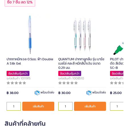
ซื้อ 7 ชิ้น ลด 12%
ปากกาหมึกเจล 0.5มม. ฟ้า Double
QUANTUM ปากกาลูกลื่น รุ่น มาร์ช
PILOT ปากกาม
A Silk Gel
เมลโล่ คละสี หมึกสีน้ำเงิน ขนาด
ตัด สีเขียว ข
0.29 มม.
SC-B
ช้อปเพิ่มคุ้มกว่า
ช้อปเพิ่มคุ้มกว่า
ช้อปเพิ่มคุ้มก
รหัสสินค้า 1011915
รหัสสินค้า 1008510
รหัสสินค้า 1
฿ 38.00
฿ 30.00
฿ 25.00
พร้อมจัดส่ง
พร้อมจัดส่ง
เพิ่มสินค้า
เพิ่มสินค้า
สินค้าที่คล้ายกัน