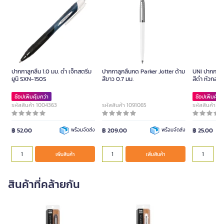
ปากกาลูกลื่น 1.0 มม. ดำ เจ็ทสตรีม
ปากกาลูกลื่นกด Parker Jotter ด้าม
UNI ปากกาไ
ยูนิ SXN-150S
สีขาว 0.7 มม.
สีดำ หัวกลม 
ช้อปเพิ่มคุ้มกว่า
ช้อปเพิ่มคุ้มก
รหัสสินค้า 1004363
รหัสสินค้า 1091065
รหัสสินค้า 1
฿ 52.00
พร้อมจัดส่ง
฿ 209.00
พร้อมจัดส่ง
฿ 25.00
เพิ่มสินค้า
เพิ่มสินค้า
สินค้าที่คล้ายกัน