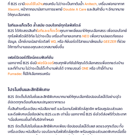
ที่ B2S เรามี
ของใช้ในบ้าน
ครบครัน ไม่ว่าจะเป็นกาต้มน้ำ
Anitech
, เครื่องฟอกอากาศ
Xiaomi
, หน้ากากอนามัยทางการแพทย์
Double A Care
และสินค้าอื่น ๆ อีกมากมาย
ให้คุณเลือกสรร
ไอทีและแก็ดเจ็ต ล้ำสมัย ตอบโจทย์ทุกไลฟ์สไตล์
B2S ได้คัดสรรสินค้า
ไอทีและแก็ดเจ็ต
คุณภาพเยี่ยมมาให้คุณเลือกสรร เพื่อตอบโจทย์
ทุกไลฟ์สไตล์ดิจิทัล ไม่ว่าจะเป็น เครื่องทำลายเอกสาร
NEO
เพื่อความปลอดภัยของ
ข้อมูล, เอ็กซ์เทอนัลฮาร์ดดิสก์
WD
, หรือ คีย์บอร์ดไร้สายเมาส์คอมโบ
GEEZER
ที่ช่วย
ให้การทำงานของคุณสะดวกสบายยิ่งขึ้น
เฟอร์นิเจอร์ดีไซน์ครบฟังก์ชั่น
นอกจากนี้ B2S ยังมี
เฟอร์นิเจอร์
ครบทุกฟังก์ชันให้คุณได้เลือกสรรเพื่อตกแต่งบ้าน
และที่ทำงาน ไม่ว่าจะเป็นโต๊ะทำงานพับได้ จากแบรนด์
ONE
หรือ เก้าอี้ทำงาน
Furradec
ก็มีให้เลือกครบครัน
โปรโมชั่นและสิทธิพิเศษ
B2S จัดเต็มโปรโมชั่นและสิทธิพิเศษมากมายให้คุณเลือกช้อปออนไลน์ได้อย่างจุใจ
อัปเดตทุกเดือนกับแคมเปญลดราคาแรง
ทั้งสินค้าเครื่องเขียน หนังสือขายดี และไอเทมไลฟ์สไตล์สุดชิค พร้อมคูปองส่วนลด
และดีลพิเศษเมื่อช้อปผ่าน B2S.co.th เท่านั้น นอกจากนี้ B2S ยังใจดีส่งฟรีทั่วประเทศ
*เมื่อสั่งครบขั้นต่ำที่บริษัทกำหนด
B2S จัดเต็มโปรโมชั่นและสิทธิพิเศษเพียบ ช้อปออนไลน์ได้เลย! ลดแรงทุกเดือน ทั้ง
เครื่องเขียน หนังสือดัง ของไอเทมไลฟ์สไตล์สุดชิค พร้อมคูปองส่วนลดพิเศษเมื่อซื้อ