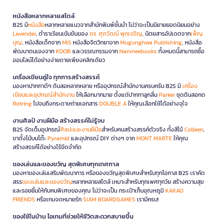
หนังสือหลากหลายสไตล์
B2S มี
หนังสือ
หลากหลายแนวจากสำนักพิมพ์ชั้นนำ ไม่ว่าจะเป็นนิยายยอดนิยมอย่าง
Lavender
, ตำราเรียนเข้มข้นของ
ดร. ศุภวัฒน์ พุกเจริญ
, นิตยสารอัปเดตจาก
เพ็ญ
บุญ
, หนังสือเด็กจาก
MIS
หนังสือจิตวิทยาจาก
Mugunghwa Publishing
, หนังสือ
พัฒนาตนเองจาก
KOOB
และวรรณกรรมจาก
Nanmeebooks
ทั้งหมดนี้สามารถซื้อ
ออนไลน์ได้อย่างง่ายดายเพียงคลิกเดียว
เครื่องเขียนคู่ใจ ทุกการสร้างสรรค์
มองหาปากกาดีๆ ดินสอหลากหลาย หรืออุปกรณ์สำนักงานครบครัน B2S มี
เครื่อง
เขียนและอุปกรณ์สำนักงาน
ให้เลือกมากมาย ตั้งแต่ปากกาลูกลื่น
Parker
ชุดดินสอกด
Rotring
ไปจนถึงกระดาษถ่ายเอกสาร
DOUBLE A
ให้คุณเลือกใช้ได้อย่างจุใจ
งานศิลป์ งานฝีมือ สร้างสรรค์ไม่รู้จบ
B2S จัดเต็มอุปกรณ์
ศิลปะและงานฝีมือ
สำหรับคนสร้างสรรค์ตัวจริง ทั้งสีไม้
Colleen
,
ขาตั้งไม้บนโต๊ะ
Pyramid
และอุปกรณ์ DIY ต่างๆ จาก
MONT MARTE
ให้คุณ
สร้างสรรค์ได้อย่างไร้ขีดจำกัด
ของเล่นและของขวัญ สุดพิเศษทุกเทศกาล
มองหาของเล่นเสริมพัฒนาการ หรือของขวัญสุดพิเศษสำหรับทุกโอกาส B2S เราคัด
สรร
ของเล่นและของขวัญ
หลากหลายสไตล์ เหมาะสำหรับทุกเพศทุกวัย สร้างความสุข
และรอยยิ้มให้กับคนพิเศษของคุณ ไม่ว่าจะเป็น กระเป๋าเก็บอุณหภูมิ
KAKAO
FRIENDS
หรือเกมจดหมายรัก
SIAM BOARDGAMES
เรามีครบ!
ของใช้ในบ้าน ไอเทมที่ช่วยให้ชีวิตสะดวกสบายขึ้น