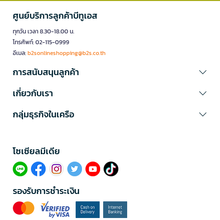
ศูนย์บริการลูกค้าบีทูเอส
ทุกวัน เวลา 8.30-18.00 น.
โทรศัพท์: 02-115-0999
อีเมล:
b2sonlineshopping@b2s.co.th
การสนับสนุนลูกค้า
เกี่ยวกับเรา
กลุ่มธุรกิจในเครือ
โซเซียลมีเดีย​
รองรับการชำระเงิน