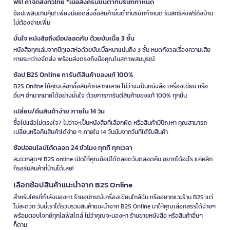
ฟรี! ค่าจัดส่งทั่วไทย *เมื่อสั่งครบขั้นต่ำที่บริษัทกำหนด
ช้อปเพลินเกินคุ้ม! เพียงมียอดสั่งซื้อสินค้าขั้นต่ำที่บริษัทกำหนด รับสิทธิ์ส่งฟรีถึงบ้าน
ไม่ต้องจ่ายเพิ่ม
มั่นใจ หนังสือถึงมือปลอดภัย ด้วยบับเบิ้ล 3 ชั้น
หนังสือทุกเล่มจากบีทูเอสห่อด้วยบับเบิ้ลหนาแน่นถึง 3 ชั้น หมดกังวลเรื่องความเสีย
หายระหว่างจัดส่ง พร้อมส่งตรงถึงมือคุณในสภาพสมบูรณ์
ช้อป B2S Online การันตีสินค้าของแท้ 100%
B2S Online ให้คุณเลือกซื้อสินค้าหลากหลาย ไม่ว่าจะเป็นหนังสือ เครื่องเขียน หรือ
อื่นๆ อีกมากมายได้อย่างมั่นใจ ด้วยการการันตีสินค้าของแท้ 100% ทุกชิ้น
เปลี่ยน/คืนสินค้าง่าย ภายใน 14 วัน
ซื้อไปแล้วไม่ตรงใจ? ไม่ว่าจะเป็นหนังสือที่เลือกผิด หรือสินค้ามีปัญหา คุณสามารถ
เปลี่ยนหรือคืนสินค้าได้ง่าย ๆ ภายใน 14 วันนับจากวันที่ได้รับสินค้า
ช้อปออนไลน์ได้ตลอด 24 ชั่วโมง ทุกที่ ทุกเวลา
สะดวกสุดๆ! B2S online เปิดให้คุณช้อปได้ตลอดวันตลอดคืน อยากได้อะไร แค่คลิก
ก็รอรับสินค้าที่บ้านได้เลย!
เลือกช้อปสินค้าแนะนำจาก B2S Online
สำหรับใครที่กำลังมองหา ร้านอุปกรณ์เครื่องเขียนใกล้ฉัน หรืออยากแวะร้าน B2S แต่
ไม่สะดวก วันนี้เราได้รวบรวมสินค้าแนะนำจาก B2S Online มาให้คุณเลือกสรรได้ง่ายๆ
พร้อมตอบโจทย์ทุกไลฟ์สไตล์ ไม่ว่าคุณจะมองหา ร้านขายหนังสือ หรือสินค้าอื่นๆ
ก็ตาม