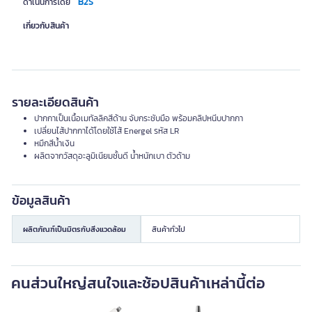
B2S
ดำเนินการโดย
เกี่ยวกับสินค้า
รายละเอียดสินค้า
ปากกาเป็นเนื้อเมทัลลิคสีด้าน จับกระชับมือ พร้อมคลิปหนีบปากกา
เปลี่ยนไส้ปากกาได้โดยใช้ไส้ Energel รหัส LR
หมึกสีน้ำเงิน
ผลิตจากวัสดุอะลูมิเนียมชั้นดี น้ำหนักเบา ตัวด้าม
ข้อมูลสินค้า
ผลิตภัณฑ์เป็นมิตรกับสิ่งแวดล้อม
สินค้าทั่วไป
คนส่วนใหญ่สนใจและช้อปสินค้าเหล่านี้ต่อ