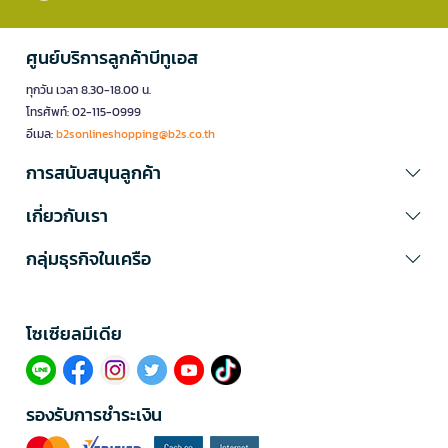
ศูนย์บริการลูกค้าบีทูเอส
ทุกวัน เวลา 8.30-18.00 น.
โทรศัพท์: 02-115-0999
อีเมล:
b2sonlineshopping@b2s.co.th
การสนับสนุนลูกค้า
เกี่ยวกับเรา
กลุ่มธุรกิจในเครือ
โซเซียลมีเดีย​
รองรับการชำระเงิน