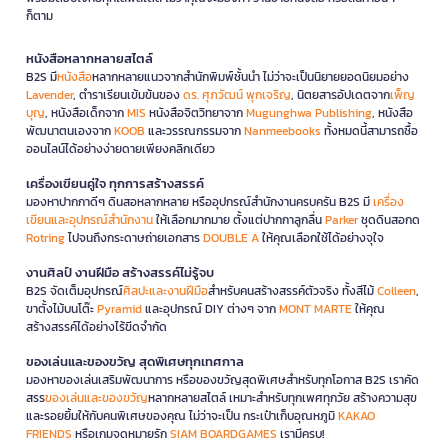
ก็ตาม
หนังสือหลากหลายสไตล์
B2S มี
หนังสือ
หลากหลายแนวจากสำนักพิมพ์ชั้นนำ ไม่ว่าจะเป็นนิยายยอดนิยมอย่าง
Lavender
, ตำราเรียนเข้มข้นของ
ดร. ศุภวัฒน์ พุกเจริญ
, นิตยสารอัปเดตจาก
เพ็ญ
บุญ
, หนังสือเด็กจาก
MIS
หนังสือจิตวิทยาจาก
Mugunghwa Publishing
, หนังสือ
พัฒนาตนเองจาก
KOOB
และวรรณกรรมจาก
Nanmeebooks
ทั้งหมดนี้สามารถซื้อ
ออนไลน์ได้อย่างง่ายดายเพียงคลิกเดียว
เครื่องเขียนคู่ใจ ทุกการสร้างสรรค์
มองหาปากกาดีๆ ดินสอหลากหลาย หรืออุปกรณ์สำนักงานครบครัน B2S มี
เครื่อง
เขียนและอุปกรณ์สำนักงาน
ให้เลือกมากมาย ตั้งแต่ปากกาลูกลื่น
Parker
ชุดดินสอกด
Rotring
ไปจนถึงกระดาษถ่ายเอกสาร
DOUBLE A
ให้คุณเลือกใช้ได้อย่างจุใจ
งานศิลป์ งานฝีมือ สร้างสรรค์ไม่รู้จบ
B2S จัดเต็มอุปกรณ์
ศิลปะและงานฝีมือ
สำหรับคนสร้างสรรค์ตัวจริง ทั้งสีไม้
Colleen
,
ขาตั้งไม้บนโต๊ะ
Pyramid
และอุปกรณ์ DIY ต่างๆ จาก
MONT MARTE
ให้คุณ
สร้างสรรค์ได้อย่างไร้ขีดจำกัด
ของเล่นและของขวัญ สุดพิเศษทุกเทศกาล
มองหาของเล่นเสริมพัฒนาการ หรือของขวัญสุดพิเศษสำหรับทุกโอกาส B2S เราคัด
สรร
ของเล่นและของขวัญ
หลากหลายสไตล์ เหมาะสำหรับทุกเพศทุกวัย สร้างความสุข
และรอยยิ้มให้กับคนพิเศษของคุณ ไม่ว่าจะเป็น กระเป๋าเก็บอุณหภูมิ
KAKAO
FRIENDS
หรือเกมจดหมายรัก
SIAM BOARDGAMES
เรามีครบ!