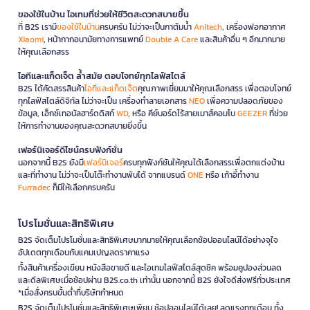
ของใช้ในบ้าน ไอเทมที่ช่วยให้ชีวิตสะดวกสบายขึ้น
ที่ B2S เรามี
ของใช้ในบ้าน
ครบครัน ไม่ว่าจะเป็นกาต้มน้ำ
Anitech
, เครื่องฟอกอากาศ
Xiaomi
, หน้ากากอนามัยทางการแพทย์
Double A Care
และสินค้าอื่น ๆ อีกมากมาย
ให้คุณเลือกสรร
ไอทีและแก็ดเจ็ต ล้ำสมัย ตอบโจทย์ทุกไลฟ์สไตล์
B2S ได้คัดสรรสินค้า
ไอทีและแก็ดเจ็ต
คุณภาพเยี่ยมมาให้คุณเลือกสรร เพื่อตอบโจทย์
ทุกไลฟ์สไตล์ดิจิทัล ไม่ว่าจะเป็น เครื่องทำลายเอกสาร
NEO
เพื่อความปลอดภัยของ
ข้อมูล, เอ็กซ์เทอนัลฮาร์ดดิสก์
WD
, หรือ คีย์บอร์ดไร้สายเมาส์คอมโบ
GEEZER
ที่ช่วย
ให้การทำงานของคุณสะดวกสบายยิ่งขึ้น
เฟอร์นิเจอร์ดีไซน์ครบฟังก์ชั่น
นอกจากนี้ B2S ยังมี
เฟอร์นิเจอร์
ครบทุกฟังก์ชันให้คุณได้เลือกสรรเพื่อตกแต่งบ้าน
และที่ทำงาน ไม่ว่าจะเป็นโต๊ะทำงานพับได้ จากแบรนด์
ONE
หรือ เก้าอี้ทำงาน
Furradec
ก็มีให้เลือกครบครัน
โปรโมชั่นและสิทธิพิเศษ
B2S จัดเต็มโปรโมชั่นและสิทธิพิเศษมากมายให้คุณเลือกช้อปออนไลน์ได้อย่างจุใจ
อัปเดตทุกเดือนกับแคมเปญลดราคาแรง
ทั้งสินค้าเครื่องเขียน หนังสือขายดี และไอเทมไลฟ์สไตล์สุดชิค พร้อมคูปองส่วนลด
และดีลพิเศษเมื่อช้อปผ่าน B2S.co.th เท่านั้น นอกจากนี้ B2S ยังใจดีส่งฟรีทั่วประเทศ
*เมื่อสั่งครบขั้นต่ำที่บริษัทกำหนด
B2S จัดเต็มโปรโมชั่นและสิทธิพิเศษเพียบ ช้อปออนไลน์ได้เลย! ลดแรงทุกเดือน ทั้ง