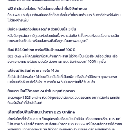
ฟรี! ค่าจัดส่งทั่วไทย *เมื่อสั่งครบขั้นต่ำที่บริษัทกำหนด
ช้อปเพลินเกินคุ้ม! เพียงมียอดสั่งซื้อสินค้าขั้นต่ำที่บริษัทกำหนด รับสิทธิ์ส่งฟรีถึงบ้าน
ไม่ต้องจ่ายเพิ่ม
มั่นใจ หนังสือถึงมือปลอดภัย ด้วยบับเบิ้ล 3 ชั้น
หนังสือทุกเล่มจากบีทูเอสห่อด้วยบับเบิ้ลหนาแน่นถึง 3 ชั้น หมดกังวลเรื่องความเสีย
หายระหว่างจัดส่ง พร้อมส่งตรงถึงมือคุณในสภาพสมบูรณ์
ช้อป B2S Online การันตีสินค้าของแท้ 100%
B2S Online ให้คุณเลือกซื้อสินค้าหลากหลาย ไม่ว่าจะเป็นหนังสือ เครื่องเขียน หรือ
อื่นๆ อีกมากมายได้อย่างมั่นใจ ด้วยการการันตีสินค้าของแท้ 100% ทุกชิ้น
เปลี่ยน/คืนสินค้าง่าย ภายใน 14 วัน
ซื้อไปแล้วไม่ตรงใจ? ไม่ว่าจะเป็นหนังสือที่เลือกผิด หรือสินค้ามีปัญหา คุณสามารถ
เปลี่ยนหรือคืนสินค้าได้ง่าย ๆ ภายใน 14 วันนับจากวันที่ได้รับสินค้า
ช้อปออนไลน์ได้ตลอด 24 ชั่วโมง ทุกที่ ทุกเวลา
สะดวกสุดๆ! B2S online เปิดให้คุณช้อปได้ตลอดวันตลอดคืน อยากได้อะไร แค่คลิก
ก็รอรับสินค้าที่บ้านได้เลย!
เลือกช้อปสินค้าแนะนำจาก B2S Online
สำหรับใครที่กำลังมองหา ร้านอุปกรณ์เครื่องเขียนใกล้ฉัน หรืออยากแวะร้าน B2S แต่
ไม่สะดวก วันนี้เราได้รวบรวมสินค้าแนะนำจาก B2S Online มาให้คุณเลือกสรรได้ง่ายๆ
พร้อมตอบโจทย์ทุกไลฟ์สไตล์ ไม่ว่าคุณจะมองหา ร้านขายหนังสือ หรือสินค้าอื่นๆ