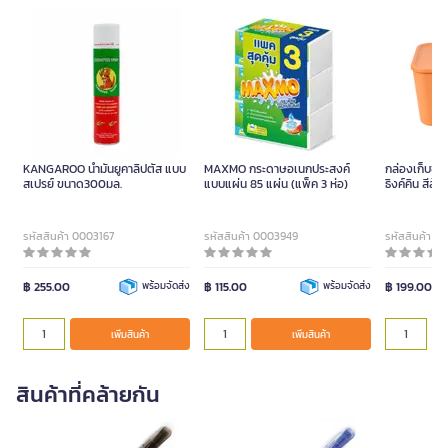
KANGAROO น้ำมันยูคาลิปตัส แบบ
MAXMO กระดาษอเนกประสงค์
กล่องเก็บข
สเปรย์ ขนาด300มล.
แบบแผ่น 85 แผ่น (แพ็ค 3 ห่อ)
ธิงค์คิน สีส้ม
รหัสสินค้า 0003167
รหัสสินค้า 0003949
รหัสสินค้า 0
฿ 255.00
พร้อมจัดส่ง
฿ 115.00
พร้อมจัดส่ง
฿ 199.00
เพิ่มสินค้า
เพิ่มสินค้า
สินค้าที่คล้ายกัน