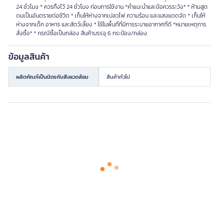
24 ชั่วโมง * ควรทิ้งไว้ 24 ชั่วโมง ก่อนการใช้งาน *คำแนะนำและข้อควรระวัง* * ห้ามสูด
ดมเป็นอันตรายต่อชีวิต * เก็บให้ห่างจากเปลวไฟ ความร้อน และแสงแดดจัด * เก็บให้
ห่างจากเด็ก อาหาร และสัตว์เลี้ยง * ใช้ในพื้นที่ที่มีการระบายอากาศที่ดี *หมายเหตุการ
สั่งซื้อ* * กรณีซื้อเป็นกล่อง สินค้าบรรจุ 6 กระป๋อง/กล่อง
ข้อมูลสินค้า
ผลิตภัณฑ์เป็นมิตรกับสิ่งแวดล้อม
สินค้าทั่วไป