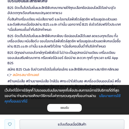
โปรโมชั่นและสิทธิพิเศษ
B2S จัดเต็มโปรโมชั่นและสิทธิพิเศษมากมายให้คุณเลือกช้อปออนไลน์ได้อย่างจุใจ
อัปเดตทุกเดือนกับแคมเปญลดราคาแรง
ทั้งสินค้าเครื่องเขียน หนังสือขายดี และไอเทมไลฟ์สไตล์สุดชิค พร้อมคูปองส่วนลด
และดีลพิเศษเมื่อช้อปผ่าน B2S.co.th เท่านั้น นอกจากนี้ B2S ยังใจดีส่งฟรีทั่วประเทศ
*เมื่อสั่งครบขั้นต่ำที่บริษัทกำหนด
B2S จัดเต็มโปรโมชั่นและสิทธิพิเศษเพียบ ช้อปออนไลน์ได้เลย! ลดแรงทุกเดือน ทั้ง
เครื่องเขียน หนังสือดัง ของไอเทมไลฟ์สไตล์สุดชิค พร้อมคูปองส่วนลดพิเศษเมื่อซื้อ
ผ่าน B2S.co.th เท่านั้น และส่งฟรีทั่วไทย *เมื่อสั่งครบขั้นต่ำที่บริษัทกำหนด
B2S มีทุกอย่างตอบโจทย์ทุกไลฟ์สไตล์ ไม่ว่าจะเป็นอุปกรณ์อ่านเขียน เครื่องเขียน
ของเล่นเสริมพัฒนาการ หรือเฟอร์นิเจอร์ ช้อปง่าย สะดวก ทุกที่ ทุกเวลา แค่มี App
B2S
สมัคร B2S Club รับข่าวสารโปรโมชั่นก่อนใคร และสิทธิพิเศษเฉพาะสมาชิก! คลิกเลย
สมัครสมาชิกเลย!
👉
#ร้านหนังสือ #ร้านขายหนังสือ ใกล้ฉัน #กระเป๋าใส่ดินสอ #เครื่องเขียนออนไลน์ #ซื้อ
หนังสือ ออนไลน์ #เครื่องเขียน บีทูเอส #ขาย หนังสือ ออนไลน์ #B2S #ร้านเครื่อง
เว็บไซต์นี้มีการใช้คุกกี้ โปรดยอมรับนโยบายคุกกี้เพื่อประสบการณ์การใช้บริการที่ดีที่สุด
เขียนใกล้ฉัน
นโยบายการใช้
ของท่าน ท่านสามารถศึกษาวิธีการตั้งค่าการควบคุมคุกกี้ของท่านผ่าน
*เงื่อนไขเป็นไปตามที่บริษัทฯ กำหนด
คุกกี้ของเราที่นี่
ยอมรับ
is a company operating under
แจ้งเตือนเมื่อมีสินค้า