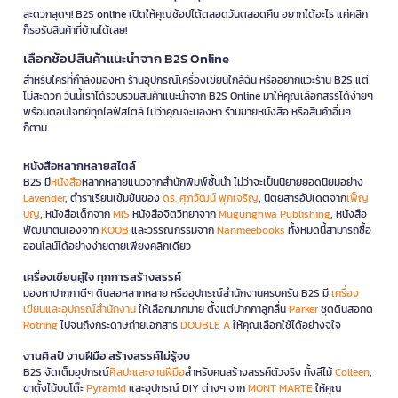
สะดวกสุดๆ! B2S online เปิดให้คุณช้อปได้ตลอดวันตลอดคืน อยากได้อะไร แค่คลิก
ก็รอรับสินค้าที่บ้านได้เลย!
เลือกช้อปสินค้าแนะนำจาก B2S Online
สำหรับใครที่กำลังมองหา ร้านอุปกรณ์เครื่องเขียนใกล้ฉัน หรืออยากแวะร้าน B2S แต่
ไม่สะดวก วันนี้เราได้รวบรวมสินค้าแนะนำจาก B2S Online มาให้คุณเลือกสรรได้ง่ายๆ
พร้อมตอบโจทย์ทุกไลฟ์สไตล์ ไม่ว่าคุณจะมองหา ร้านขายหนังสือ หรือสินค้าอื่นๆ
ก็ตาม
หนังสือหลากหลายสไตล์
B2S มี
หนังสือ
หลากหลายแนวจากสำนักพิมพ์ชั้นนำ ไม่ว่าจะเป็นนิยายยอดนิยมอย่าง
Lavender
, ตำราเรียนเข้มข้นของ
ดร. ศุภวัฒน์ พุกเจริญ
, นิตยสารอัปเดตจาก
เพ็ญ
บุญ
, หนังสือเด็กจาก
MIS
หนังสือจิตวิทยาจาก
Mugunghwa Publishing
, หนังสือ
พัฒนาตนเองจาก
KOOB
และวรรณกรรมจาก
Nanmeebooks
ทั้งหมดนี้สามารถซื้อ
ออนไลน์ได้อย่างง่ายดายเพียงคลิกเดียว
เครื่องเขียนคู่ใจ ทุกการสร้างสรรค์
มองหาปากกาดีๆ ดินสอหลากหลาย หรืออุปกรณ์สำนักงานครบครัน B2S มี
เครื่อง
เขียนและอุปกรณ์สำนักงาน
ให้เลือกมากมาย ตั้งแต่ปากกาลูกลื่น
Parker
ชุดดินสอกด
Rotring
ไปจนถึงกระดาษถ่ายเอกสาร
DOUBLE A
ให้คุณเลือกใช้ได้อย่างจุใจ
งานศิลป์ งานฝีมือ สร้างสรรค์ไม่รู้จบ
B2S จัดเต็มอุปกรณ์
ศิลปะและงานฝีมือ
สำหรับคนสร้างสรรค์ตัวจริง ทั้งสีไม้
Colleen
,
ขาตั้งไม้บนโต๊ะ
Pyramid
และอุปกรณ์ DIY ต่างๆ จาก
MONT MARTE
ให้คุณ