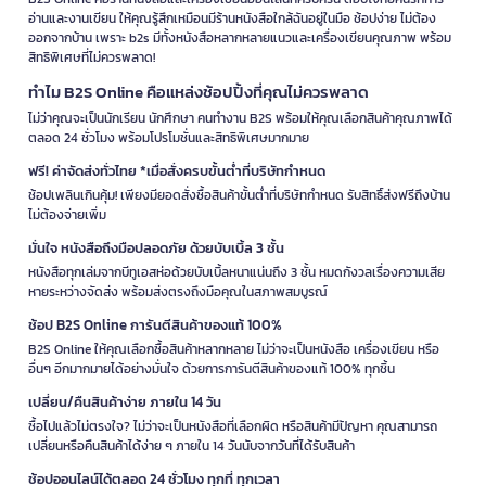
อ่านและงานเขียน ให้คุณรู้สึกเหมือนมีร้านหนังสือใกล้ฉันอยู่ในมือ ช้อปง่าย ไม่ต้อง
ออกจากบ้าน เพราะ b2s มีทั้งหนังสือหลากหลายแนวและเครื่องเขียนคุณภาพ พร้อม
สิทธิพิเศษที่ไม่ควรพลาด!
ทำไม B2S Online คือแหล่งช้อปปิ้งที่คุณไม่ควรพลาด
ไม่ว่าคุณจะเป็นนักเรียน นักศึกษา คนทำงาน B2S พร้อมให้คุณเลือกสินค้าคุณภาพได้
ตลอด 24 ชั่วโมง พร้อมโปรโมชั่นและสิทธิพิเศษมากมาย
ฟรี! ค่าจัดส่งทั่วไทย *เมื่อสั่งครบขั้นต่ำที่บริษัทกำหนด
ช้อปเพลินเกินคุ้ม! เพียงมียอดสั่งซื้อสินค้าขั้นต่ำที่บริษัทกำหนด รับสิทธิ์ส่งฟรีถึงบ้าน
ไม่ต้องจ่ายเพิ่ม
มั่นใจ หนังสือถึงมือปลอดภัย ด้วยบับเบิ้ล 3 ชั้น
หนังสือทุกเล่มจากบีทูเอสห่อด้วยบับเบิ้ลหนาแน่นถึง 3 ชั้น หมดกังวลเรื่องความเสีย
หายระหว่างจัดส่ง พร้อมส่งตรงถึงมือคุณในสภาพสมบูรณ์
ช้อป B2S Online การันตีสินค้าของแท้ 100%
B2S Online ให้คุณเลือกซื้อสินค้าหลากหลาย ไม่ว่าจะเป็นหนังสือ เครื่องเขียน หรือ
อื่นๆ อีกมากมายได้อย่างมั่นใจ ด้วยการการันตีสินค้าของแท้ 100% ทุกชิ้น
เปลี่ยน/คืนสินค้าง่าย ภายใน 14 วัน
ซื้อไปแล้วไม่ตรงใจ? ไม่ว่าจะเป็นหนังสือที่เลือกผิด หรือสินค้ามีปัญหา คุณสามารถ
เปลี่ยนหรือคืนสินค้าได้ง่าย ๆ ภายใน 14 วันนับจากวันที่ได้รับสินค้า
ช้อปออนไลน์ได้ตลอด 24 ชั่วโมง ทุกที่ ทุกเวลา