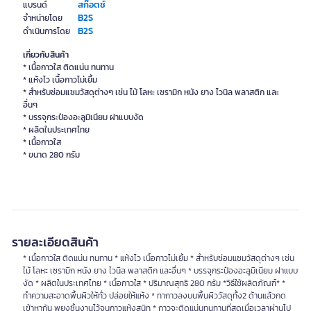
สก๊อตช์
แบรนด์
B2S
จำหน่ายโดย
B2S
ดำเนินการโดย
เกี่ยวกับสินค้า
* เนื้อกาวใส ติดแน่น ทนทาน
* แห้งไว เนื้อกาวไม่เยิ้ม
* สำหรับซ่อมแซมวัสดุต่างๆ เช่น ไม้ โลหะ เซรามิก หนัง ยาง ไวนิล พลาสติก และ
อื่นๆ
* บรรจุกระป๋องอะลูมิเนียม ฝาแบบงัด
* ผลิตในประเทศไทย
* เนื้อกาวใส
* ขนาด 280 กรัม
รายละเอียดสินค้า
* เนื้อกาวใส ติดแน่น ทนทาน * แห้งไว เนื้อกาวไม่เยิ้ม * สำหรับซ่อมแซมวัสดุต่างๆ เช่น
ไม้ โลหะ เซรามิก หนัง ยาง ไวนิล พลาสติก และอื่นๆ * บรรจุกระป๋องอะลูมิเนียม ฝาแบบ
งัด * ผลิตในประเทศไทย * เนื้อกาวใส * ปริมาณสุทธิ 280 กรัม *วิธีใช้ผลิตภัณฑ์* *
ทำความสะอาดพื้นผิวให้ทั่ว ปล่อยให้แห้ง * ทากาวลงบนพื้นผิววัสดุทั้ง2 ด้านแล้วกด
เข้าหากัน พยุงชิ้นงานไว้จนกาวแห้งสนิท * กาวจะติดแน่นทนทานที่สุดเมื่อเวลาผ่านไป