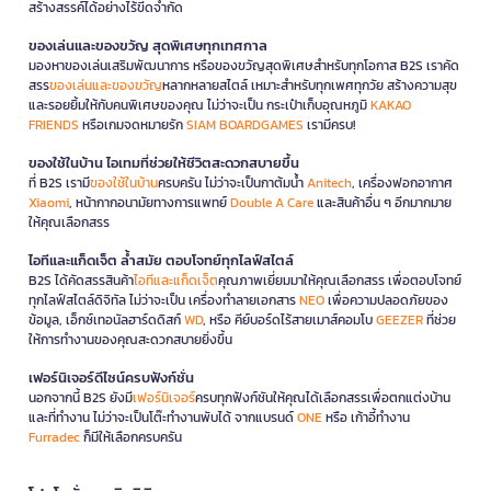
สร้างสรรค์ได้อย่างไร้ขีดจำกัด
ของเล่นและของขวัญ สุดพิเศษทุกเทศกาล
มองหาของเล่นเสริมพัฒนาการ หรือของขวัญสุดพิเศษสำหรับทุกโอกาส B2S เราคัด
สรร
ของเล่นและของขวัญ
หลากหลายสไตล์ เหมาะสำหรับทุกเพศทุกวัย สร้างความสุข
และรอยยิ้มให้กับคนพิเศษของคุณ ไม่ว่าจะเป็น กระเป๋าเก็บอุณหภูมิ
KAKAO
FRIENDS
หรือเกมจดหมายรัก
SIAM BOARDGAMES
เรามีครบ!
ของใช้ในบ้าน ไอเทมที่ช่วยให้ชีวิตสะดวกสบายขึ้น
ที่ B2S เรามี
ของใช้ในบ้าน
ครบครัน ไม่ว่าจะเป็นกาต้มน้ำ
Anitech
, เครื่องฟอกอากาศ
Xiaomi
, หน้ากากอนามัยทางการแพทย์
Double A Care
และสินค้าอื่น ๆ อีกมากมาย
ให้คุณเลือกสรร
ไอทีและแก็ดเจ็ต ล้ำสมัย ตอบโจทย์ทุกไลฟ์สไตล์
B2S ได้คัดสรรสินค้า
ไอทีและแก็ดเจ็ต
คุณภาพเยี่ยมมาให้คุณเลือกสรร เพื่อตอบโจทย์
ทุกไลฟ์สไตล์ดิจิทัล ไม่ว่าจะเป็น เครื่องทำลายเอกสาร
NEO
เพื่อความปลอดภัยของ
ข้อมูล, เอ็กซ์เทอนัลฮาร์ดดิสก์
WD
, หรือ คีย์บอร์ดไร้สายเมาส์คอมโบ
GEEZER
ที่ช่วย
ให้การทำงานของคุณสะดวกสบายยิ่งขึ้น
เฟอร์นิเจอร์ดีไซน์ครบฟังก์ชั่น
นอกจากนี้ B2S ยังมี
เฟอร์นิเจอร์
ครบทุกฟังก์ชันให้คุณได้เลือกสรรเพื่อตกแต่งบ้าน
และที่ทำงาน ไม่ว่าจะเป็นโต๊ะทำงานพับได้ จากแบรนด์
ONE
หรือ เก้าอี้ทำงาน
Furradec
ก็มีให้เลือกครบครัน