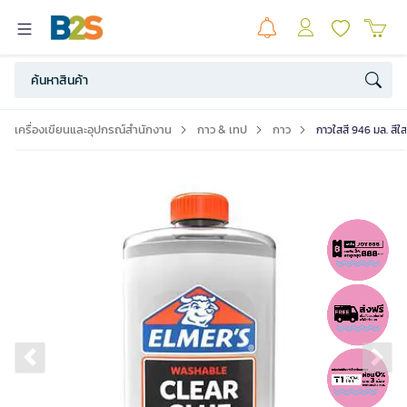
เครื่องเขียนและอุปกรณ์สำนักงาน
กาว & เทป
กาว
กาวใสสี 946 มล. สี
Previous slide
Ne