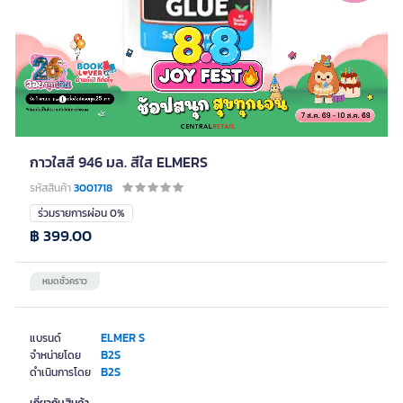
กาวใสสี 946 มล. สีใส ELMERS
รหัสสินค้า
3001718
ร่วมรายการผ่อน 0%
฿ 399.00
หมดชั่วคราว
ELMER S
แบรนด์
B2S
จำหน่ายโดย
B2S
ดำเนินการโดย