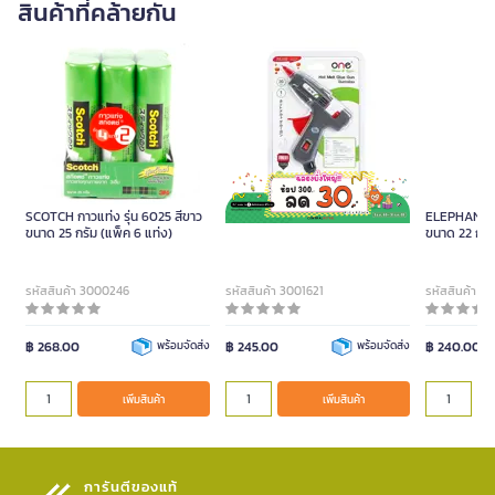
สินค้าที่คล้ายกัน
SCOTCH กาวแท่ง รุ่น 6025 สีขาว
ปืนยิงกาว 20 วัตต์ เทา-ส้ม ONE
ELEPHANT ก
ขนาด 25 กรัม (แพ็ค 6 แท่ง)
ขนาด 22 กรัม
รหัสสินค้า 3000246
รหัสสินค้า 3001621
รหัสสินค้า 3
฿ 268.00
พร้อมจัดส่ง
฿ 245.00
พร้อมจัดส่ง
฿ 240.00
เพิ่มสินค้า
เพิ่มสินค้า
การันตีของแท้