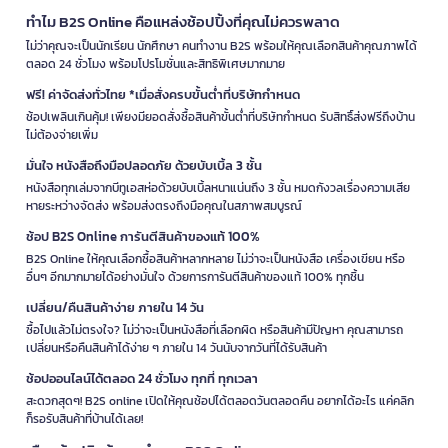
ทำไม B2S Online คือแหล่งช้อปปิ้งที่คุณไม่ควรพลาด
ไม่ว่าคุณจะเป็นนักเรียน นักศึกษา คนทำงาน B2S พร้อมให้คุณเลือกสินค้าคุณภาพได้
ตลอด 24 ชั่วโมง พร้อมโปรโมชั่นและสิทธิพิเศษมากมาย
ฟรี! ค่าจัดส่งทั่วไทย *เมื่อสั่งครบขั้นต่ำที่บริษัทกำหนด
ช้อปเพลินเกินคุ้ม! เพียงมียอดสั่งซื้อสินค้าขั้นต่ำที่บริษัทกำหนด รับสิทธิ์ส่งฟรีถึงบ้าน
ไม่ต้องจ่ายเพิ่ม
มั่นใจ หนังสือถึงมือปลอดภัย ด้วยบับเบิ้ล 3 ชั้น
หนังสือทุกเล่มจากบีทูเอสห่อด้วยบับเบิ้ลหนาแน่นถึง 3 ชั้น หมดกังวลเรื่องความเสีย
หายระหว่างจัดส่ง พร้อมส่งตรงถึงมือคุณในสภาพสมบูรณ์
ช้อป B2S Online การันตีสินค้าของแท้ 100%
B2S Online ให้คุณเลือกซื้อสินค้าหลากหลาย ไม่ว่าจะเป็นหนังสือ เครื่องเขียน หรือ
อื่นๆ อีกมากมายได้อย่างมั่นใจ ด้วยการการันตีสินค้าของแท้ 100% ทุกชิ้น
เปลี่ยน/คืนสินค้าง่าย ภายใน 14 วัน
ซื้อไปแล้วไม่ตรงใจ? ไม่ว่าจะเป็นหนังสือที่เลือกผิด หรือสินค้ามีปัญหา คุณสามารถ
เปลี่ยนหรือคืนสินค้าได้ง่าย ๆ ภายใน 14 วันนับจากวันที่ได้รับสินค้า
ช้อปออนไลน์ได้ตลอด 24 ชั่วโมง ทุกที่ ทุกเวลา
สะดวกสุดๆ! B2S online เปิดให้คุณช้อปได้ตลอดวันตลอดคืน อยากได้อะไร แค่คลิก
ก็รอรับสินค้าที่บ้านได้เลย!