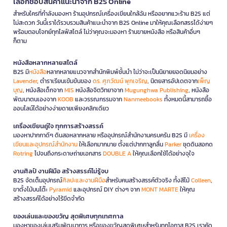
เลือกช้อปสินค้าแนะนำจาก B2S Online
สำหรับใครที่กำลังมองหา ร้านอุปกรณ์เครื่องเขียนใกล้ฉัน หรืออยากแวะร้าน B2S แต่
ไม่สะดวก วันนี้เราได้รวบรวมสินค้าแนะนำจาก B2S Online มาให้คุณเลือกสรรได้ง่ายๆ
พร้อมตอบโจทย์ทุกไลฟ์สไตล์ ไม่ว่าคุณจะมองหา ร้านขายหนังสือ หรือสินค้าอื่นๆ
ก็ตาม
หนังสือหลากหลายสไตล์
B2S มี
หนังสือ
หลากหลายแนวจากสำนักพิมพ์ชั้นนำ ไม่ว่าจะเป็นนิยายยอดนิยมอย่าง
Lavender
, ตำราเรียนเข้มข้นของ
ดร. ศุภวัฒน์ พุกเจริญ
, นิตยสารอัปเดตจาก
เพ็ญ
บุญ
, หนังสือเด็กจาก
MIS
หนังสือจิตวิทยาจาก
Mugunghwa Publishing
, หนังสือ
พัฒนาตนเองจาก
KOOB
และวรรณกรรมจาก
Nanmeebooks
ทั้งหมดนี้สามารถซื้อ
ออนไลน์ได้อย่างง่ายดายเพียงคลิกเดียว
เครื่องเขียนคู่ใจ ทุกการสร้างสรรค์
มองหาปากกาดีๆ ดินสอหลากหลาย หรืออุปกรณ์สำนักงานครบครัน B2S มี
เครื่อง
เขียนและอุปกรณ์สำนักงาน
ให้เลือกมากมาย ตั้งแต่ปากกาลูกลื่น
Parker
ชุดดินสอกด
Rotring
ไปจนถึงกระดาษถ่ายเอกสาร
DOUBLE A
ให้คุณเลือกใช้ได้อย่างจุใจ
งานศิลป์ งานฝีมือ สร้างสรรค์ไม่รู้จบ
B2S จัดเต็มอุปกรณ์
ศิลปะและงานฝีมือ
สำหรับคนสร้างสรรค์ตัวจริง ทั้งสีไม้
Colleen
,
ขาตั้งไม้บนโต๊ะ
Pyramid
และอุปกรณ์ DIY ต่างๆ จาก
MONT MARTE
ให้คุณ
สร้างสรรค์ได้อย่างไร้ขีดจำกัด
ของเล่นและของขวัญ สุดพิเศษทุกเทศกาล
มองหาของเล่นเสริมพัฒนาการ หรือของขวัญสุดพิเศษสำหรับทุกโอกาส B2S เราคัด