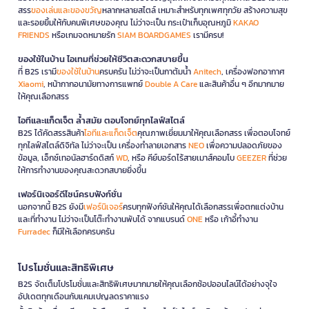
สรร
ของเล่นและของขวัญ
หลากหลายสไตล์ เหมาะสำหรับทุกเพศทุกวัย สร้างความสุข
และรอยยิ้มให้กับคนพิเศษของคุณ ไม่ว่าจะเป็น กระเป๋าเก็บอุณหภูมิ
KAKAO
FRIENDS
หรือเกมจดหมายรัก
SIAM BOARDGAMES
เรามีครบ!
ของใช้ในบ้าน ไอเทมที่ช่วยให้ชีวิตสะดวกสบายขึ้น
ที่ B2S เรามี
ของใช้ในบ้าน
ครบครัน ไม่ว่าจะเป็นกาต้มน้ำ
Anitech
, เครื่องฟอกอากาศ
Xiaomi
, หน้ากากอนามัยทางการแพทย์
Double A Care
และสินค้าอื่น ๆ อีกมากมาย
ให้คุณเลือกสรร
ไอทีและแก็ดเจ็ต ล้ำสมัย ตอบโจทย์ทุกไลฟ์สไตล์
B2S ได้คัดสรรสินค้า
ไอทีและแก็ดเจ็ต
คุณภาพเยี่ยมมาให้คุณเลือกสรร เพื่อตอบโจทย์
ทุกไลฟ์สไตล์ดิจิทัล ไม่ว่าจะเป็น เครื่องทำลายเอกสาร
NEO
เพื่อความปลอดภัยของ
ข้อมูล, เอ็กซ์เทอนัลฮาร์ดดิสก์
WD
, หรือ คีย์บอร์ดไร้สายเมาส์คอมโบ
GEEZER
ที่ช่วย
ให้การทำงานของคุณสะดวกสบายยิ่งขึ้น
เฟอร์นิเจอร์ดีไซน์ครบฟังก์ชั่น
นอกจากนี้ B2S ยังมี
เฟอร์นิเจอร์
ครบทุกฟังก์ชันให้คุณได้เลือกสรรเพื่อตกแต่งบ้าน
และที่ทำงาน ไม่ว่าจะเป็นโต๊ะทำงานพับได้ จากแบรนด์
ONE
หรือ เก้าอี้ทำงาน
Furradec
ก็มีให้เลือกครบครัน
โปรโมชั่นและสิทธิพิเศษ
B2S จัดเต็มโปรโมชั่นและสิทธิพิเศษมากมายให้คุณเลือกช้อปออนไลน์ได้อย่างจุใจ
อัปเดตทุกเดือนกับแคมเปญลดราคาแรง