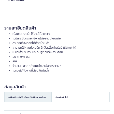
เกี่ยวกับสินค้า
รายละเอียดสินค้า
เนื้อกาวเหลวใส ใช้งานได้สะดวก
ไม่มีสารอันตราย ใช้งานได้อย่างปลอดภัย
สามารถล้างออกได้ด้วยน้ำเปล่า
สามารถใช้ผสมกับเมจิก ลิควิดเพื่อทำสไลม์ (Slime) ได้
เหมาะสำหรับงานประดิษฐ์ตกแต่ง งานศิลปะ
ขนาด 946 มล.
สีใส
จำนวน 1 ขวด *คำแนะนำและข้อควรระวัง*
ไม่ควรใช้กับงานที่ต้องสัมผัสน้ำ
ข้อมูลสินค้า
ผลิตภัณฑ์เป็นมิตรกับสิ่งแวดล้อม
สินค้าทั่วไป