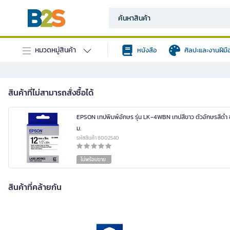
หมวดหมู่สินค้า
หนังสือ
ศิลปะและงานฝีมื
สินค้าที่ไม่สามารถสั่งซื้อได้
EPSON เทปพิมพ์อักษร รุ่น LK-4WBN เทปสีขาว ตัวอักษรสีดำ 
ม.
รหัสสินค้า 8002540
ไม่พร้อมขาย
สินค้าที่คล้ายกัน