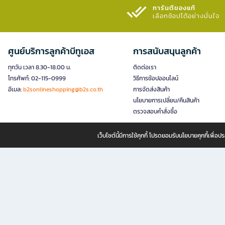
การันตีของแท้
เลือกช้อปได้อย่างมั่นใจ​
ศูนย์บริการลูกค้าบีทูเอส
การสนับสนุนลูกค้า
ทุกวัน เวลา 8.30-18.00 น.
ติดต่อเรา
โทรศัพท์: 02-115-0999
วิธีการช้อปออนไลน์
อีเมล:
b2sonlineshopping@b2s.co.th
การจัดส่งสินค้า
นโยบายการเปลี่ยน/คืนสินค้า
ตรวจสอบคำสั่งซื้อ
เว็บไซต์นี้มีการใช้คุกกี้ โปรดยอมรับนโยบายคุกกี้เพื่