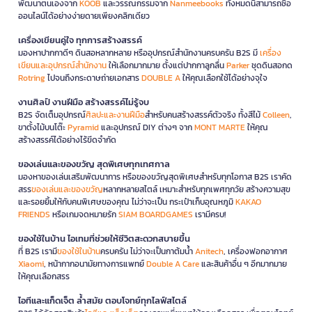
พัฒนาตนเองจาก
KOOB
และวรรณกรรมจาก
Nanmeebooks
ทั้งหมดนี้สามารถซื้อ
ออนไลน์ได้อย่างง่ายดายเพียงคลิกเดียว
เครื่องเขียนคู่ใจ ทุกการสร้างสรรค์
มองหาปากกาดีๆ ดินสอหลากหลาย หรืออุปกรณ์สำนักงานครบครัน B2S มี
เครื่อง
เขียนและอุปกรณ์สำนักงาน
ให้เลือกมากมาย ตั้งแต่ปากกาลูกลื่น
Parker
ชุดดินสอกด
Rotring
ไปจนถึงกระดาษถ่ายเอกสาร
DOUBLE A
ให้คุณเลือกใช้ได้อย่างจุใจ
งานศิลป์ งานฝีมือ สร้างสรรค์ไม่รู้จบ
B2S จัดเต็มอุปกรณ์
ศิลปะและงานฝีมือ
สำหรับคนสร้างสรรค์ตัวจริง ทั้งสีไม้
Colleen
,
ขาตั้งไม้บนโต๊ะ
Pyramid
และอุปกรณ์ DIY ต่างๆ จาก
MONT MARTE
ให้คุณ
สร้างสรรค์ได้อย่างไร้ขีดจำกัด
ของเล่นและของขวัญ สุดพิเศษทุกเทศกาล
มองหาของเล่นเสริมพัฒนาการ หรือของขวัญสุดพิเศษสำหรับทุกโอกาส B2S เราคัด
สรร
ของเล่นและของขวัญ
หลากหลายสไตล์ เหมาะสำหรับทุกเพศทุกวัย สร้างความสุข
และรอยยิ้มให้กับคนพิเศษของคุณ ไม่ว่าจะเป็น กระเป๋าเก็บอุณหภูมิ
KAKAO
FRIENDS
หรือเกมจดหมายรัก
SIAM BOARDGAMES
เรามีครบ!
ของใช้ในบ้าน ไอเทมที่ช่วยให้ชีวิตสะดวกสบายขึ้น
ที่ B2S เรามี
ของใช้ในบ้าน
ครบครัน ไม่ว่าจะเป็นกาต้มน้ำ
Anitech
, เครื่องฟอกอากาศ
Xiaomi
, หน้ากากอนามัยทางการแพทย์
Double A Care
และสินค้าอื่น ๆ อีกมากมาย
ให้คุณเลือกสรร
ไอทีและแก็ดเจ็ต ล้ำสมัย ตอบโจทย์ทุกไลฟ์สไตล์