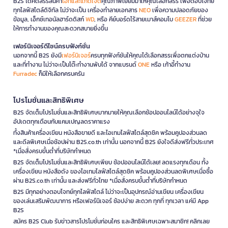
B2S ได้คัดสรรสินค้า
ไอทีและแก็ดเจ็ต
คุณภาพเยี่ยมมาให้คุณเลือกสรร เพื่อตอบโจทย์
ทุกไลฟ์สไตล์ดิจิทัล ไม่ว่าจะเป็น เครื่องทำลายเอกสาร
NEO
เพื่อความปลอดภัยของ
ข้อมูล, เอ็กซ์เทอนัลฮาร์ดดิสก์
WD
, หรือ คีย์บอร์ดไร้สายเมาส์คอมโบ
GEEZER
ที่ช่วย
ให้การทำงานของคุณสะดวกสบายยิ่งขึ้น
เฟอร์นิเจอร์ดีไซน์ครบฟังก์ชั่น
นอกจากนี้ B2S ยังมี
เฟอร์นิเจอร์
ครบทุกฟังก์ชันให้คุณได้เลือกสรรเพื่อตกแต่งบ้าน
และที่ทำงาน ไม่ว่าจะเป็นโต๊ะทำงานพับได้ จากแบรนด์
ONE
หรือ เก้าอี้ทำงาน
Furradec
ก็มีให้เลือกครบครัน
โปรโมชั่นและสิทธิพิเศษ
B2S จัดเต็มโปรโมชั่นและสิทธิพิเศษมากมายให้คุณเลือกช้อปออนไลน์ได้อย่างจุใจ
อัปเดตทุกเดือนกับแคมเปญลดราคาแรง
ทั้งสินค้าเครื่องเขียน หนังสือขายดี และไอเทมไลฟ์สไตล์สุดชิค พร้อมคูปองส่วนลด
และดีลพิเศษเมื่อช้อปผ่าน B2S.co.th เท่านั้น นอกจากนี้ B2S ยังใจดีส่งฟรีทั่วประเทศ
*เมื่อสั่งครบขั้นต่ำที่บริษัทกำหนด
B2S จัดเต็มโปรโมชั่นและสิทธิพิเศษเพียบ ช้อปออนไลน์ได้เลย! ลดแรงทุกเดือน ทั้ง
เครื่องเขียน หนังสือดัง ของไอเทมไลฟ์สไตล์สุดชิค พร้อมคูปองส่วนลดพิเศษเมื่อซื้อ
ผ่าน B2S.co.th เท่านั้น และส่งฟรีทั่วไทย *เมื่อสั่งครบขั้นต่ำที่บริษัทกำหนด
B2S มีทุกอย่างตอบโจทย์ทุกไลฟ์สไตล์ ไม่ว่าจะเป็นอุปกรณ์อ่านเขียน เครื่องเขียน
ของเล่นเสริมพัฒนาการ หรือเฟอร์นิเจอร์ ช้อปง่าย สะดวก ทุกที่ ทุกเวลา แค่มี App
B2S
สมัคร B2S Club รับข่าวสารโปรโมชั่นก่อนใคร และสิทธิพิเศษเฉพาะสมาชิก! คลิกเลย