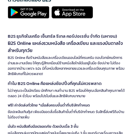
B2S ธุรกิจในเครือ เซ็นทรัล รีเทล คอร์ปอเรชั่น จำกัด (มหาชน)
B2S Online แหล่งรวมหนังสือ เครื่องเขียน และแรงบันดาลใจ
สำหรับทุกวัย
B2S Online คือร้านหนังสือและเครื่องเขียนออนไลน์ที่ครบครัน ตอบโจทย์คนรักการ
อ่านและงานเขียน ให้คุณรู้สึกเหมือนมีร้านหนังสือใกล้ฉันอยู่ในมือ ช้อปง่าย ไม่ต้อง
ออกจากบ้าน เพราะ b2s มีทั้งหนังสือหลากหลายแนวและเครื่องเขียนคุณภาพ พร้อม
สิทธิพิเศษที่ไม่ควรพลาด!
ทำไม B2S Online คือแหล่งช้อปปิ้งที่คุณไม่ควรพลาด
ไม่ว่าคุณจะเป็นนักเรียน นักศึกษา คนทำงาน B2S พร้อมให้คุณเลือกสินค้าคุณภาพได้
ตลอด 24 ชั่วโมง พร้อมโปรโมชั่นและสิทธิพิเศษมากมาย
ฟรี! ค่าจัดส่งทั่วไทย *เมื่อสั่งครบขั้นต่ำที่บริษัทกำหนด
ช้อปเพลินเกินคุ้ม! เพียงมียอดสั่งซื้อสินค้าขั้นต่ำที่บริษัทกำหนด รับสิทธิ์ส่งฟรีถึงบ้าน
ไม่ต้องจ่ายเพิ่ม
มั่นใจ หนังสือถึงมือปลอดภัย ด้วยบับเบิ้ล 3 ชั้น
หนังสือทุกเล่มจากบีทูเอสห่อด้วยบับเบิ้ลหนาแน่นถึง 3 ชั้น หมดกังวลเรื่องความเสีย