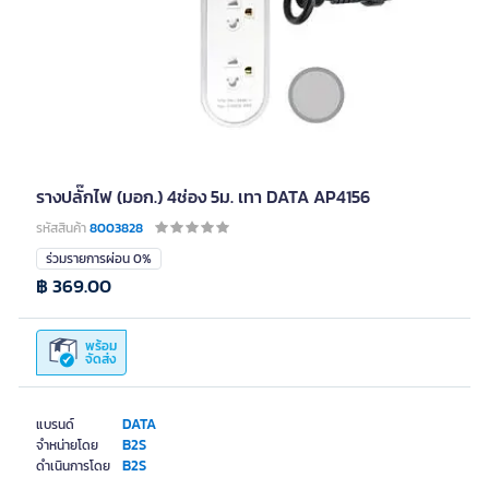
รางปลั๊กไฟ (มอก.) 4ช่อง 5ม. เทา DATA AP4156
รหัสสินค้า
8003828
ร่วมรายการผ่อน 0%
฿ 369.00
พร้อม
จัดส่ง
DATA
แบรนด์
B2S
จำหน่ายโดย
B2S
ดำเนินการโดย