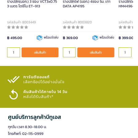
รางปลั๊ก(มอก.) 3 ช่อง VCT3x0.75
รางปลั๊กไฟ (มอก.) 4ช่อง 5ม. เทา
รางปลั๊กไฟ (
3 เมตร โตชิโน ET-913
DATA AP4195
HM4496-5
รหัสสินค้า 8003449
รหัสสินค้า 8003820
รหัสสินค้า 
฿ 495.00
พร้อมจัดส่ง
฿ 369.00
พร้อมจัดส่ง
฿ 399.00
เพิ่มสินค้า
เพิ่มสินค้า
การันตีของแท้
เลือกช้อปได้อย่างมั่นใจ​
คืนสินค้าได้ภายใน 14 วัน
หลังได้รับสินค้า*
ศูนย์บริการลูกค้าบีทูเอส
ทุกวัน เวลา 8.30-18.00 น.
โทรศัพท์: 02-115-0999