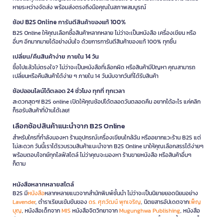
หายระหว่างจัดส่ง พร้อมส่งตรงถึงมือคุณในสภาพสมบูรณ์
ช้อป B2S Online การันตีสินค้าของแท้ 100%
B2S Online ให้คุณเลือกซื้อสินค้าหลากหลาย ไม่ว่าจะเป็นหนังสือ เครื่องเขียน หรือ
อื่นๆ อีกมากมายได้อย่างมั่นใจ ด้วยการการันตีสินค้าของแท้ 100% ทุกชิ้น
เปลี่ยน/คืนสินค้าง่าย ภายใน 14 วัน
ซื้อไปแล้วไม่ตรงใจ? ไม่ว่าจะเป็นหนังสือที่เลือกผิด หรือสินค้ามีปัญหา คุณสามารถ
เปลี่ยนหรือคืนสินค้าได้ง่าย ๆ ภายใน 14 วันนับจากวันที่ได้รับสินค้า
ช้อปออนไลน์ได้ตลอด 24 ชั่วโมง ทุกที่ ทุกเวลา
สะดวกสุดๆ! B2S online เปิดให้คุณช้อปได้ตลอดวันตลอดคืน อยากได้อะไร แค่คลิก
ก็รอรับสินค้าที่บ้านได้เลย!
เลือกช้อปสินค้าแนะนำจาก B2S Online
สำหรับใครที่กำลังมองหา ร้านอุปกรณ์เครื่องเขียนใกล้ฉัน หรืออยากแวะร้าน B2S แต่
ไม่สะดวก วันนี้เราได้รวบรวมสินค้าแนะนำจาก B2S Online มาให้คุณเลือกสรรได้ง่ายๆ
พร้อมตอบโจทย์ทุกไลฟ์สไตล์ ไม่ว่าคุณจะมองหา ร้านขายหนังสือ หรือสินค้าอื่นๆ
ก็ตาม
หนังสือหลากหลายสไตล์
B2S มี
หนังสือ
หลากหลายแนวจากสำนักพิมพ์ชั้นนำ ไม่ว่าจะเป็นนิยายยอดนิยมอย่าง
Lavender
, ตำราเรียนเข้มข้นของ
ดร. ศุภวัฒน์ พุกเจริญ
, นิตยสารอัปเดตจาก
เพ็ญ
บุญ
, หนังสือเด็กจาก
MIS
หนังสือจิตวิทยาจาก
Mugunghwa Publishing
, หนังสือ