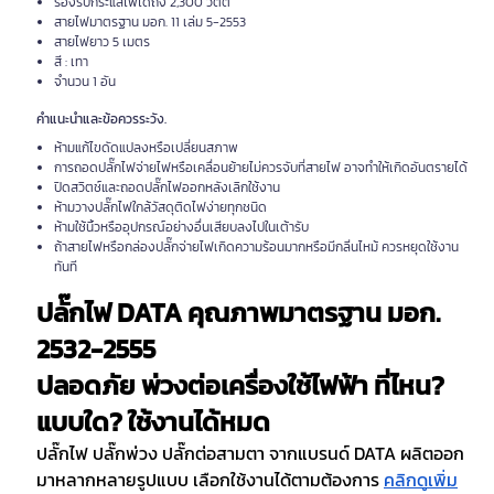
รองรับกระแสไฟได้ถึง 2,300 วัตต์
สายไฟมาตรฐาน มอก. 11 เล่ม 5-2553
สายไฟยาว 5 เมตร
สี : เทา
จำนวน 1 อัน
คำแนะนำและข้อควรระวัง.
ห้ามแก้ไขดัดแปลงหรือเปลี่ยนสภาพ
การถอดปลั๊กไฟจ่ายไฟหรือเคลื่อนย้ายไม่ควรจับที่สายไฟ อาจทำให้เกิดอันตรายได้
ปิดสวิตช์และถอดปลั๊กไฟออกหลังเลิกใช้งาน
ห้ามวางปลั๊กไฟใกล้วัสดุติดไฟง่ายทุกชนิด
ห้ามใช้นิ้วหรืออุปกรณ์อย่างอื่นเสียบลงไปในเต้ารับ
ถ้าสายไฟหรือกล่องปลั๊กจ่ายไฟเกิดความร้อนมากหรือมีกลิ่นไหม้ ควรหยุดใช้งาน
ทันที
ปลั๊กไฟ DATA คุณภาพมาตรฐาน มอก. 
2532-2555 
ปลอดภัย พ่วงต่อเครื่องใช้ไฟฟ้า ที่ไหน? 
แบบใด? ใช้งานได้หมด
ปลั๊กไฟ ปลั๊กพ่วง ปลั๊กต่อสามตา จากแบรนด์ DATA ผลิตออก
มาหลากหลายรูปแบบ เลือกใช้งานได้ตามต้องการ 
คลิกดูเพิ่ม