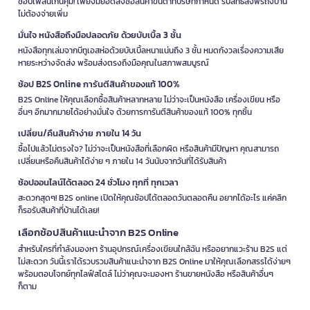
ช้อปเพลินเกินคุ้ม! เพียงมียอดสั่งซื้อสินค้าขั้นต่ำที่บริษัทกำหนด รับสิทธิ์ส่งฟรีถึงบ้าน
ไม่ต้องจ่ายเพิ่ม
มั่นใจ หนังสือถึงมือปลอดภัย ด้วยบับเบิ้ล 3 ชั้น
หนังสือทุกเล่มจากบีทูเอสห่อด้วยบับเบิ้ลหนาแน่นถึง 3 ชั้น หมดกังวลเรื่องความเสีย
หายระหว่างจัดส่ง พร้อมส่งตรงถึงมือคุณในสภาพสมบูรณ์
ช้อป B2S Online การันตีสินค้าของแท้ 100%
B2S Online ให้คุณเลือกซื้อสินค้าหลากหลาย ไม่ว่าจะเป็นหนังสือ เครื่องเขียน หรือ
อื่นๆ อีกมากมายได้อย่างมั่นใจ ด้วยการการันตีสินค้าของแท้ 100% ทุกชิ้น
เปลี่ยน/คืนสินค้าง่าย ภายใน 14 วัน
ซื้อไปแล้วไม่ตรงใจ? ไม่ว่าจะเป็นหนังสือที่เลือกผิด หรือสินค้ามีปัญหา คุณสามารถ
เปลี่ยนหรือคืนสินค้าได้ง่าย ๆ ภายใน 14 วันนับจากวันที่ได้รับสินค้า
ช้อปออนไลน์ได้ตลอด 24 ชั่วโมง ทุกที่ ทุกเวลา
สะดวกสุดๆ! B2S online เปิดให้คุณช้อปได้ตลอดวันตลอดคืน อยากได้อะไร แค่คลิก
ก็รอรับสินค้าที่บ้านได้เลย!
เลือกช้อปสินค้าแนะนำจาก B2S Online
สำหรับใครที่กำลังมองหา ร้านอุปกรณ์เครื่องเขียนใกล้ฉัน หรืออยากแวะร้าน B2S แต่
ไม่สะดวก วันนี้เราได้รวบรวมสินค้าแนะนำจาก B2S Online มาให้คุณเลือกสรรได้ง่ายๆ
พร้อมตอบโจทย์ทุกไลฟ์สไตล์ ไม่ว่าคุณจะมองหา ร้านขายหนังสือ หรือสินค้าอื่นๆ
ก็ตาม