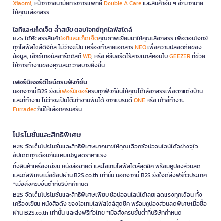
Xiaomi
, หน้ากากอนามัยทางการแพทย์
Double A Care
และสินค้าอื่น ๆ อีกมากมาย
ให้คุณเลือกสรร
ไอทีและแก็ดเจ็ต ล้ำสมัย ตอบโจทย์ทุกไลฟ์สไตล์
B2S ได้คัดสรรสินค้า
ไอทีและแก็ดเจ็ต
คุณภาพเยี่ยมมาให้คุณเลือกสรร เพื่อตอบโจทย์
ทุกไลฟ์สไตล์ดิจิทัล ไม่ว่าจะเป็น เครื่องทำลายเอกสาร
NEO
เพื่อความปลอดภัยของ
ข้อมูล, เอ็กซ์เทอนัลฮาร์ดดิสก์
WD
, หรือ คีย์บอร์ดไร้สายเมาส์คอมโบ
GEEZER
ที่ช่วย
ให้การทำงานของคุณสะดวกสบายยิ่งขึ้น
เฟอร์นิเจอร์ดีไซน์ครบฟังก์ชั่น
นอกจากนี้ B2S ยังมี
เฟอร์นิเจอร์
ครบทุกฟังก์ชันให้คุณได้เลือกสรรเพื่อตกแต่งบ้าน
และที่ทำงาน ไม่ว่าจะเป็นโต๊ะทำงานพับได้ จากแบรนด์
ONE
หรือ เก้าอี้ทำงาน
Furradec
ก็มีให้เลือกครบครัน
โปรโมชั่นและสิทธิพิเศษ
B2S จัดเต็มโปรโมชั่นและสิทธิพิเศษมากมายให้คุณเลือกช้อปออนไลน์ได้อย่างจุใจ
อัปเดตทุกเดือนกับแคมเปญลดราคาแรง
ทั้งสินค้าเครื่องเขียน หนังสือขายดี และไอเทมไลฟ์สไตล์สุดชิค พร้อมคูปองส่วนลด
และดีลพิเศษเมื่อช้อปผ่าน B2S.co.th เท่านั้น นอกจากนี้ B2S ยังใจดีส่งฟรีทั่วประเทศ
*เมื่อสั่งครบขั้นต่ำที่บริษัทกำหนด
B2S จัดเต็มโปรโมชั่นและสิทธิพิเศษเพียบ ช้อปออนไลน์ได้เลย! ลดแรงทุกเดือน ทั้ง
เครื่องเขียน หนังสือดัง ของไอเทมไลฟ์สไตล์สุดชิค พร้อมคูปองส่วนลดพิเศษเมื่อซื้อ
ผ่าน B2S.co.th เท่านั้น และส่งฟรีทั่วไทย *เมื่อสั่งครบขั้นต่ำที่บริษัทกำหนด