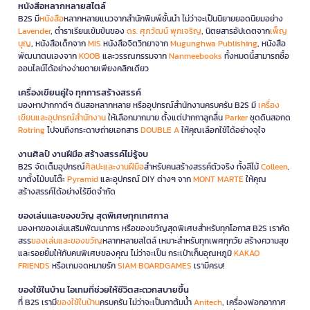
หนังสือหลากหลายสไตล์
B2S มี
หนังสือ
หลากหลายแนวจากสำนักพิมพ์ชั้นนำ ไม่ว่าจะเป็นนิยายยอดนิยมอย่าง
Lavender
, ตำราเรียนเข้มข้นของ
ดร. ศุภวัฒน์ พุกเจริญ
, นิตยสารอัปเดตจาก
เพ็ญ
บุญ
, หนังสือเด็กจาก
MIS
หนังสือจิตวิทยาจาก
Mugunghwa Publishing
, หนังสือ
พัฒนาตนเองจาก
KOOB
และวรรณกรรมจาก
Nanmeebooks
ทั้งหมดนี้สามารถซื้อ
ออนไลน์ได้อย่างง่ายดายเพียงคลิกเดียว
เครื่องเขียนคู่ใจ ทุกการสร้างสรรค์
มองหาปากกาดีๆ ดินสอหลากหลาย หรืออุปกรณ์สำนักงานครบครัน B2S มี
เครื่อง
เขียนและอุปกรณ์สำนักงาน
ให้เลือกมากมาย ตั้งแต่ปากกาลูกลื่น
Parker
ชุดดินสอกด
Rotring
ไปจนถึงกระดาษถ่ายเอกสาร
DOUBLE A
ให้คุณเลือกใช้ได้อย่างจุใจ
งานศิลป์ งานฝีมือ สร้างสรรค์ไม่รู้จบ
B2S จัดเต็มอุปกรณ์
ศิลปะและงานฝีมือ
สำหรับคนสร้างสรรค์ตัวจริง ทั้งสีไม้
Colleen
,
ขาตั้งไม้บนโต๊ะ
Pyramid
และอุปกรณ์ DIY ต่างๆ จาก
MONT MARTE
ให้คุณ
สร้างสรรค์ได้อย่างไร้ขีดจำกัด
ของเล่นและของขวัญ สุดพิเศษทุกเทศกาล
มองหาของเล่นเสริมพัฒนาการ หรือของขวัญสุดพิเศษสำหรับทุกโอกาส B2S เราคัด
สรร
ของเล่นและของขวัญ
หลากหลายสไตล์ เหมาะสำหรับทุกเพศทุกวัย สร้างความสุข
และรอยยิ้มให้กับคนพิเศษของคุณ ไม่ว่าจะเป็น กระเป๋าเก็บอุณหภูมิ
KAKAO
FRIENDS
หรือเกมจดหมายรัก
SIAM BOARDGAMES
เรามีครบ!
ของใช้ในบ้าน ไอเทมที่ช่วยให้ชีวิตสะดวกสบายขึ้น
ที่ B2S เรามี
ของใช้ในบ้าน
ครบครัน ไม่ว่าจะเป็นกาต้มน้ำ
Anitech
, เครื่องฟอกอากาศ