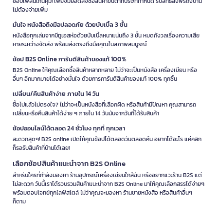
ช้อปเพลินเกินคุ้ม! เพียงมียอดสั่งซื้อสินค้าขั้นต่ำที่บริษัทกำหนด รับสิทธิ์ส่งฟรีถึงบ้าน
ไม่ต้องจ่ายเพิ่ม
มั่นใจ หนังสือถึงมือปลอดภัย ด้วยบับเบิ้ล 3 ชั้น
หนังสือทุกเล่มจากบีทูเอสห่อด้วยบับเบิ้ลหนาแน่นถึง 3 ชั้น หมดกังวลเรื่องความเสีย
หายระหว่างจัดส่ง พร้อมส่งตรงถึงมือคุณในสภาพสมบูรณ์
ช้อป B2S Online การันตีสินค้าของแท้ 100%
B2S Online ให้คุณเลือกซื้อสินค้าหลากหลาย ไม่ว่าจะเป็นหนังสือ เครื่องเขียน หรือ
อื่นๆ อีกมากมายได้อย่างมั่นใจ ด้วยการการันตีสินค้าของแท้ 100% ทุกชิ้น
เปลี่ยน/คืนสินค้าง่าย ภายใน 14 วัน
ซื้อไปแล้วไม่ตรงใจ? ไม่ว่าจะเป็นหนังสือที่เลือกผิด หรือสินค้ามีปัญหา คุณสามารถ
เปลี่ยนหรือคืนสินค้าได้ง่าย ๆ ภายใน 14 วันนับจากวันที่ได้รับสินค้า
ช้อปออนไลน์ได้ตลอด 24 ชั่วโมง ทุกที่ ทุกเวลา
สะดวกสุดๆ! B2S online เปิดให้คุณช้อปได้ตลอดวันตลอดคืน อยากได้อะไร แค่คลิก
ก็รอรับสินค้าที่บ้านได้เลย!
เลือกช้อปสินค้าแนะนำจาก B2S Online
สำหรับใครที่กำลังมองหา ร้านอุปกรณ์เครื่องเขียนใกล้ฉัน หรืออยากแวะร้าน B2S แต่
ไม่สะดวก วันนี้เราได้รวบรวมสินค้าแนะนำจาก B2S Online มาให้คุณเลือกสรรได้ง่ายๆ
พร้อมตอบโจทย์ทุกไลฟ์สไตล์ ไม่ว่าคุณจะมองหา ร้านขายหนังสือ หรือสินค้าอื่นๆ
ก็ตาม