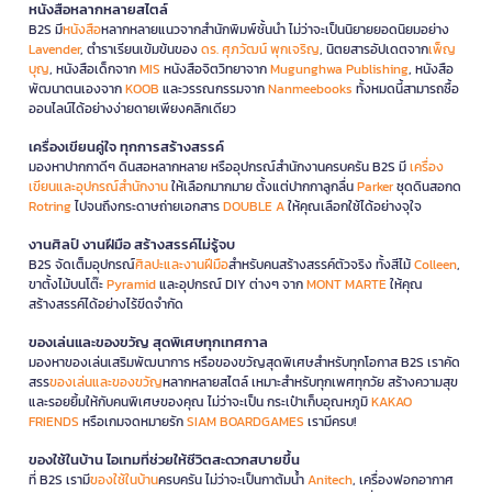
หนังสือหลากหลายสไตล์
B2S มี
หนังสือ
หลากหลายแนวจากสำนักพิมพ์ชั้นนำ ไม่ว่าจะเป็นนิยายยอดนิยมอย่าง
Lavender
, ตำราเรียนเข้มข้นของ
ดร. ศุภวัฒน์ พุกเจริญ
, นิตยสารอัปเดตจาก
เพ็ญ
บุญ
, หนังสือเด็กจาก
MIS
หนังสือจิตวิทยาจาก
Mugunghwa Publishing
, หนังสือ
พัฒนาตนเองจาก
KOOB
และวรรณกรรมจาก
Nanmeebooks
ทั้งหมดนี้สามารถซื้อ
ออนไลน์ได้อย่างง่ายดายเพียงคลิกเดียว
เครื่องเขียนคู่ใจ ทุกการสร้างสรรค์
มองหาปากกาดีๆ ดินสอหลากหลาย หรืออุปกรณ์สำนักงานครบครัน B2S มี
เครื่อง
เขียนและอุปกรณ์สำนักงาน
ให้เลือกมากมาย ตั้งแต่ปากกาลูกลื่น
Parker
ชุดดินสอกด
Rotring
ไปจนถึงกระดาษถ่ายเอกสาร
DOUBLE A
ให้คุณเลือกใช้ได้อย่างจุใจ
งานศิลป์ งานฝีมือ สร้างสรรค์ไม่รู้จบ
B2S จัดเต็มอุปกรณ์
ศิลปะและงานฝีมือ
สำหรับคนสร้างสรรค์ตัวจริง ทั้งสีไม้
Colleen
,
ขาตั้งไม้บนโต๊ะ
Pyramid
และอุปกรณ์ DIY ต่างๆ จาก
MONT MARTE
ให้คุณ
สร้างสรรค์ได้อย่างไร้ขีดจำกัด
ของเล่นและของขวัญ สุดพิเศษทุกเทศกาล
มองหาของเล่นเสริมพัฒนาการ หรือของขวัญสุดพิเศษสำหรับทุกโอกาส B2S เราคัด
สรร
ของเล่นและของขวัญ
หลากหลายสไตล์ เหมาะสำหรับทุกเพศทุกวัย สร้างความสุข
และรอยยิ้มให้กับคนพิเศษของคุณ ไม่ว่าจะเป็น กระเป๋าเก็บอุณหภูมิ
KAKAO
FRIENDS
หรือเกมจดหมายรัก
SIAM BOARDGAMES
เรามีครบ!
ของใช้ในบ้าน ไอเทมที่ช่วยให้ชีวิตสะดวกสบายขึ้น
ที่ B2S เรามี
ของใช้ในบ้าน
ครบครัน ไม่ว่าจะเป็นกาต้มน้ำ
Anitech
, เครื่องฟอกอากาศ