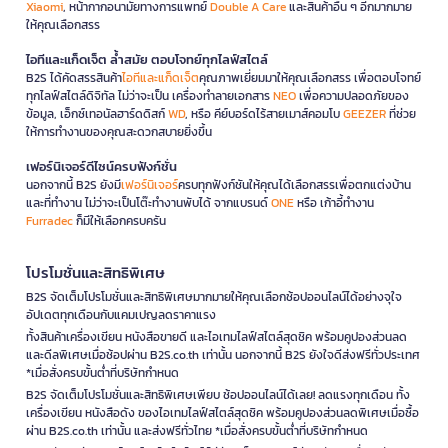
Xiaomi
, หน้ากากอนามัยทางการแพทย์
Double A Care
และสินค้าอื่น ๆ อีกมากมาย
ให้คุณเลือกสรร
ไอทีและแก็ดเจ็ต ล้ำสมัย ตอบโจทย์ทุกไลฟ์สไตล์
B2S ได้คัดสรรสินค้า
ไอทีและแก็ดเจ็ต
คุณภาพเยี่ยมมาให้คุณเลือกสรร เพื่อตอบโจทย์
ทุกไลฟ์สไตล์ดิจิทัล ไม่ว่าจะเป็น เครื่องทำลายเอกสาร
NEO
เพื่อความปลอดภัยของ
ข้อมูล, เอ็กซ์เทอนัลฮาร์ดดิสก์
WD
, หรือ คีย์บอร์ดไร้สายเมาส์คอมโบ
GEEZER
ที่ช่วย
ให้การทำงานของคุณสะดวกสบายยิ่งขึ้น
เฟอร์นิเจอร์ดีไซน์ครบฟังก์ชั่น
นอกจากนี้ B2S ยังมี
เฟอร์นิเจอร์
ครบทุกฟังก์ชันให้คุณได้เลือกสรรเพื่อตกแต่งบ้าน
และที่ทำงาน ไม่ว่าจะเป็นโต๊ะทำงานพับได้ จากแบรนด์
ONE
หรือ เก้าอี้ทำงาน
Furradec
ก็มีให้เลือกครบครัน
โปรโมชั่นและสิทธิพิเศษ
B2S จัดเต็มโปรโมชั่นและสิทธิพิเศษมากมายให้คุณเลือกช้อปออนไลน์ได้อย่างจุใจ
อัปเดตทุกเดือนกับแคมเปญลดราคาแรง
ทั้งสินค้าเครื่องเขียน หนังสือขายดี และไอเทมไลฟ์สไตล์สุดชิค พร้อมคูปองส่วนลด
และดีลพิเศษเมื่อช้อปผ่าน B2S.co.th เท่านั้น นอกจากนี้ B2S ยังใจดีส่งฟรีทั่วประเทศ
*เมื่อสั่งครบขั้นต่ำที่บริษัทกำหนด
B2S จัดเต็มโปรโมชั่นและสิทธิพิเศษเพียบ ช้อปออนไลน์ได้เลย! ลดแรงทุกเดือน ทั้ง
เครื่องเขียน หนังสือดัง ของไอเทมไลฟ์สไตล์สุดชิค พร้อมคูปองส่วนลดพิเศษเมื่อซื้อ
ผ่าน B2S.co.th เท่านั้น และส่งฟรีทั่วไทย *เมื่อสั่งครบขั้นต่ำที่บริษัทกำหนด