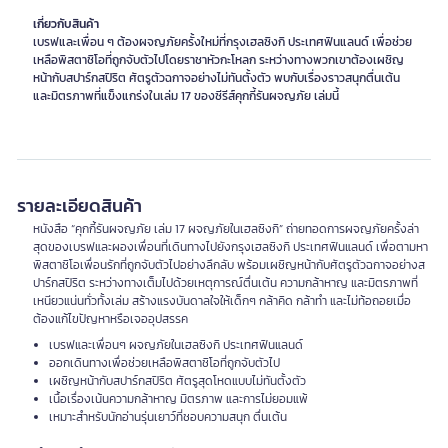
เกี่ยวกับสินค้า
เบรฟและเพื่อน ๆ ต้องผจญภัยครั้งใหม่ที่กรุงเฮลซิงกิ ประเทศฟินแลนด์ เพื่อช่วย
เหลือพิสตาชิโอที่ถูกจับตัวไปโดยราชาหัวกะโหลก ระหว่างทางพวกเขาต้องเผชิญ
หน้ากับสปาร์กสปิริต ศัตรูตัวฉกาจอย่างไม่ทันตั้งตัว พบกับเรื่องราวสนุกตื่นเต้น
และมิตรภาพที่แข็งแกร่งในเล่ม 17 ของซีรีส์คุกกี้รันผจญภัย เล่มนี้
รายละเอียดสินค้า
หนังสือ “คุกกี้รันผจญภัย เล่ม 17 ผจญภัยในเฮลซิงกิ” ถ่ายทอดการผจญภัยครั้งล่า
สุดของเบรฟและผองเพื่อนที่เดินทางไปยังกรุงเฮลซิงกิ ประเทศฟินแลนด์ เพื่อตามหา
พิสตาชิโอเพื่อนรักที่ถูกจับตัวไปอย่างลึกลับ พร้อมเผชิญหน้ากับศัตรูตัวฉกาจอย่างส
ปาร์กสปิริต ระหว่างทางเต็มไปด้วยเหตุการณ์ตื่นเต้น ความกล้าหาญ และมิตรภาพที่
เหนียวแน่นทั่วทั้งเล่ม สร้างแรงบันดาลใจให้เด็กๆ กล้าคิด กล้าทำ และไม่ท้อถอยเมื่อ
ต้องแก้ไขปัญหาหรือเจออุปสรรค
เบรฟและเพื่อนๆ ผจญภัยในเฮลซิงกิ ประเทศฟินแลนด์
ออกเดินทางเพื่อช่วยเหลือพิสตาชิโอที่ถูกจับตัวไป
เผชิญหน้ากับสปาร์กสปิริต ศัตรูสุดโหดแบบไม่ทันตั้งตัว
เนื้อเรื่องเน้นความกล้าหาญ มิตรภาพ และการไม่ยอมแพ้
เหมาะสำหรับนักอ่านรุ่นเยาว์ที่ชอบความสนุก ตื่นเต้น