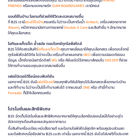
และรอยยิ้มให้กับคนพิเศษของคุณ ไม่ว่าจะเป็น กระเป๋าเก็บอุณหภูมิ
KAKAO
FRIENDS
หรือเกมจดหมายรัก
SIAM BOARDGAMES
เรามีครบ!
ของใช้ในบ้าน ไอเทมที่ช่วยให้ชีวิตสะดวกสบายขึ้น
ที่ B2S เรามี
ของใช้ในบ้าน
ครบครัน ไม่ว่าจะเป็นกาต้มน้ำ
Anitech
, เครื่องฟอกอากาศ
Xiaomi
, หน้ากากอนามัยทางการแพทย์
Double A Care
และสินค้าอื่น ๆ อีกมากมาย
ให้คุณเลือกสรร
ไอทีและแก็ดเจ็ต ล้ำสมัย ตอบโจทย์ทุกไลฟ์สไตล์
B2S ได้คัดสรรสินค้า
ไอทีและแก็ดเจ็ต
คุณภาพเยี่ยมมาให้คุณเลือกสรร เพื่อตอบโจทย์
ทุกไลฟ์สไตล์ดิจิทัล ไม่ว่าจะเป็น เครื่องทำลายเอกสาร
NEO
เพื่อความปลอดภัยของ
ข้อมูล, เอ็กซ์เทอนัลฮาร์ดดิสก์
WD
, หรือ คีย์บอร์ดไร้สายเมาส์คอมโบ
GEEZER
ที่ช่วย
ให้การทำงานของคุณสะดวกสบายยิ่งขึ้น
เฟอร์นิเจอร์ดีไซน์ครบฟังก์ชั่น
นอกจากนี้ B2S ยังมี
เฟอร์นิเจอร์
ครบทุกฟังก์ชันให้คุณได้เลือกสรรเพื่อตกแต่งบ้าน
และที่ทำงาน ไม่ว่าจะเป็นโต๊ะทำงานพับได้ จากแบรนด์
ONE
หรือ เก้าอี้ทำงาน
Furradec
ก็มีให้เลือกครบครัน
โปรโมชั่นและสิทธิพิเศษ
B2S จัดเต็มโปรโมชั่นและสิทธิพิเศษมากมายให้คุณเลือกช้อปออนไลน์ได้อย่างจุใจ
อัปเดตทุกเดือนกับแคมเปญลดราคาแรง
ทั้งสินค้าเครื่องเขียน หนังสือขายดี และไอเทมไลฟ์สไตล์สุดชิค พร้อมคูปองส่วนลด
และดีลพิเศษเมื่อช้อปผ่าน B2S.co.th เท่านั้น นอกจากนี้ B2S ยังใจดีส่งฟรีทั่วประเทศ