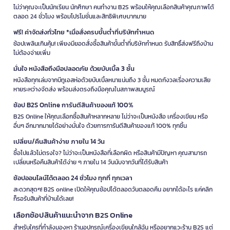
ไม่ว่าคุณจะเป็นนักเรียน นักศึกษา คนทำงาน B2S พร้อมให้คุณเลือกสินค้าคุณภาพได้
ตลอด 24 ชั่วโมง พร้อมโปรโมชั่นและสิทธิพิเศษมากมาย
ฟรี! ค่าจัดส่งทั่วไทย *เมื่อสั่งครบขั้นต่ำที่บริษัทกำหนด
ช้อปเพลินเกินคุ้ม! เพียงมียอดสั่งซื้อสินค้าขั้นต่ำที่บริษัทกำหนด รับสิทธิ์ส่งฟรีถึงบ้าน
ไม่ต้องจ่ายเพิ่ม
มั่นใจ หนังสือถึงมือปลอดภัย ด้วยบับเบิ้ล 3 ชั้น
หนังสือทุกเล่มจากบีทูเอสห่อด้วยบับเบิ้ลหนาแน่นถึง 3 ชั้น หมดกังวลเรื่องความเสีย
หายระหว่างจัดส่ง พร้อมส่งตรงถึงมือคุณในสภาพสมบูรณ์
ช้อป B2S Online การันตีสินค้าของแท้ 100%
B2S Online ให้คุณเลือกซื้อสินค้าหลากหลาย ไม่ว่าจะเป็นหนังสือ เครื่องเขียน หรือ
อื่นๆ อีกมากมายได้อย่างมั่นใจ ด้วยการการันตีสินค้าของแท้ 100% ทุกชิ้น
เปลี่ยน/คืนสินค้าง่าย ภายใน 14 วัน
ซื้อไปแล้วไม่ตรงใจ? ไม่ว่าจะเป็นหนังสือที่เลือกผิด หรือสินค้ามีปัญหา คุณสามารถ
เปลี่ยนหรือคืนสินค้าได้ง่าย ๆ ภายใน 14 วันนับจากวันที่ได้รับสินค้า
ช้อปออนไลน์ได้ตลอด 24 ชั่วโมง ทุกที่ ทุกเวลา
สะดวกสุดๆ! B2S online เปิดให้คุณช้อปได้ตลอดวันตลอดคืน อยากได้อะไร แค่คลิก
ก็รอรับสินค้าที่บ้านได้เลย!
เลือกช้อปสินค้าแนะนำจาก B2S Online
สำหรับใครที่กำลังมองหา ร้านอุปกรณ์เครื่องเขียนใกล้ฉัน หรืออยากแวะร้าน B2S แต่