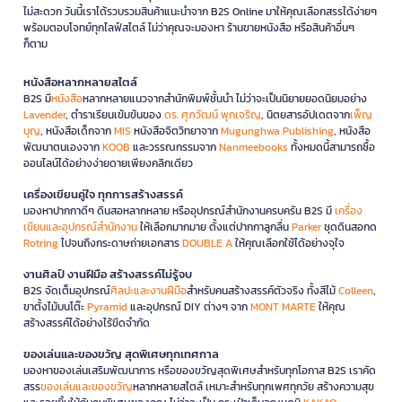
ไม่สะดวก วันนี้เราได้รวบรวมสินค้าแนะนำจาก B2S Online มาให้คุณเลือกสรรได้ง่ายๆ
พร้อมตอบโจทย์ทุกไลฟ์สไตล์ ไม่ว่าคุณจะมองหา ร้านขายหนังสือ หรือสินค้าอื่นๆ
ก็ตาม
หนังสือหลากหลายสไตล์
B2S มี
หนังสือ
หลากหลายแนวจากสำนักพิมพ์ชั้นนำ ไม่ว่าจะเป็นนิยายยอดนิยมอย่าง
Lavender
, ตำราเรียนเข้มข้นของ
ดร. ศุภวัฒน์ พุกเจริญ
, นิตยสารอัปเดตจาก
เพ็ญ
บุญ
, หนังสือเด็กจาก
MIS
หนังสือจิตวิทยาจาก
Mugunghwa Publishing
, หนังสือ
พัฒนาตนเองจาก
KOOB
และวรรณกรรมจาก
Nanmeebooks
ทั้งหมดนี้สามารถซื้อ
ออนไลน์ได้อย่างง่ายดายเพียงคลิกเดียว
เครื่องเขียนคู่ใจ ทุกการสร้างสรรค์
มองหาปากกาดีๆ ดินสอหลากหลาย หรืออุปกรณ์สำนักงานครบครัน B2S มี
เครื่อง
เขียนและอุปกรณ์สำนักงาน
ให้เลือกมากมาย ตั้งแต่ปากกาลูกลื่น
Parker
ชุดดินสอกด
Rotring
ไปจนถึงกระดาษถ่ายเอกสาร
DOUBLE A
ให้คุณเลือกใช้ได้อย่างจุใจ
งานศิลป์ งานฝีมือ สร้างสรรค์ไม่รู้จบ
B2S จัดเต็มอุปกรณ์
ศิลปะและงานฝีมือ
สำหรับคนสร้างสรรค์ตัวจริง ทั้งสีไม้
Colleen
,
ขาตั้งไม้บนโต๊ะ
Pyramid
และอุปกรณ์ DIY ต่างๆ จาก
MONT MARTE
ให้คุณ
สร้างสรรค์ได้อย่างไร้ขีดจำกัด
ของเล่นและของขวัญ สุดพิเศษทุกเทศกาล
มองหาของเล่นเสริมพัฒนาการ หรือของขวัญสุดพิเศษสำหรับทุกโอกาส B2S เราคัด
สรร
ของเล่นและของขวัญ
หลากหลายสไตล์ เหมาะสำหรับทุกเพศทุกวัย สร้างความสุข