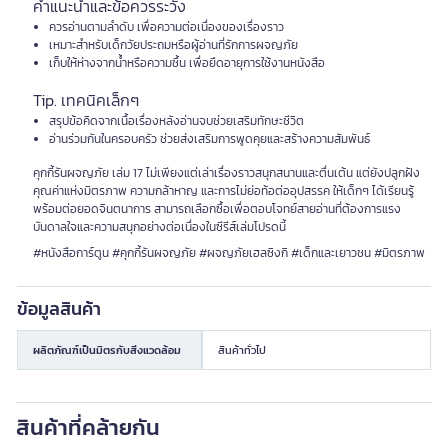
คำแนะนำและข้อควรระวัง
ควรอ่านตามลำดับ เพื่อความต่อเนื่องของเรื่องราว
เหมาะสำหรับเด็กวัยประถมหรือผู้อ่านที่รักการผจญภัย
เก็บให้ห่างจากน้ำหรือความชื้น เพื่อยืดอายุการใช้งานหนังสือ
Tip. เทคนิคเล็กๆ
สรุปข้อคิดจากเนื้อเรื่องหลังอ่านจบช่วยเสริมทักษะชีวิต
อ่านร่วมกันในครอบครัว ช่วยส่งเสริมการพูดคุยและสร้างความสัมพันธ์
คุกกี้รันผจญภัย เล่ม 17 ไม่เพียงแต่เล่าเรื่องราวสนุกสนานและตื่นเต้น แต่ยังปลูกฝัง
คุณค่าแห่งมิตรภาพ ความกล้าหาญ และการไม่ย่อท้อต่ออุปสรรค ให้เด็กๆ ได้เรียนรู้
พร้อมต่อยอดจินตนาการ สามารถเลือกซื้อเพื่อตอบโจทย์สายอ่านที่ต้องการแรง
บันดาลใจและความสนุกอย่างต่อเนื่องในซีรีส์เล่มโปรดนี้
#หนังสือการ์ตูน #คุกกี้รันผจญภัย #ผจญภัยเฮลซิงกิ #เด็กและเยาวชน #มิตรภาพ
ข้อมูลสินค้า
ผลิตภัณฑ์เป็นมิตรกับสิ่งแวดล้อม
สินค้าทั่วไป
สินค้าที่คล้ายกัน