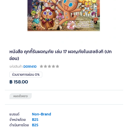
หนังสือ คุกกี้รันผจญภัย เล่ม 17 ผจญภัยในเฮลซิงกิ (ปก
อ่อน)
รหัสสินค้า
D091410
ร่วมรายการผ่อน 0%
฿ 158.00
หมดชั่วคราว
Non-Brand
แบรนด์
B2S
จำหน่ายโดย
B2S
ดำเนินการโดย