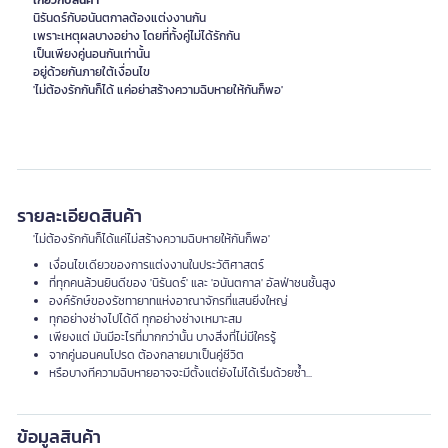
เกี่ยวกับสินค้า
นิรันดร์กับอนันตกาลต้องแต่งงานกัน
เพราะเหตุผลบางอย่าง โดยที่ทั้งคู่ไม่ได้รักกัน
เป็นเพียงคู่นอนกันเท่านั้น
อยู่ด้วยกันภายใต้เงื่อนไข
'ไม่ต้องรักกันก็ได้ แค่อย่าสร้างความฉิบหายให้กันก็พอ'
รายละเอียดสินค้า
'ไม่ต้องรักกันก็ได้แค่ไม่สร้างความฉิบหายให้กันก็พอ'
เงื่อนไขเดียวของการแต่งงานในประวัติศาสตร์
ที่ทุกคนล้วนยินดีของ 'นิรันดร์' และ 'อนันตกาล' อัลฟ่าชนชั้นสูง
องค์รักษ์ของรัชทายาทแห่งอาณาจักรที่แสนยิ่งใหญ่
ทุกอย่างช่างไปได้ดี ทุกอย่างช่างเหมาะสม
เพียงแต่ มันมีอะไรที่มากกว่านั้น บางสิ่งที่ไม่มีใครรู้
จากคู่นอนคนโปรด ต้องกลายมาเป็นคู่ชีวิต
หรือบางทีความฉิบหายอาจจะมีตั้งแต่ยังไม่ได้เริ่มด้วยซ้ำ...
ข้อมูลสินค้า