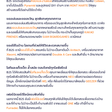
B2S จัดเต็มอุปกรณ์
ศิลปะและงานฝีมือ
สำหรับคนสร้างสรรค์ตัวจริง ทั้งสีไม้
Colleen
,
ขาตั้งไม้บนโต๊ะ
Pyramid
และอุปกรณ์ DIY ต่างๆ จาก
MONT MARTE
ให้คุณ
สร้างสรรค์ได้อย่างไร้ขีดจำกัด
ของเล่นและของขวัญ สุดพิเศษทุกเทศกาล
มองหาของเล่นเสริมพัฒนาการ หรือของขวัญสุดพิเศษสำหรับทุกโอกาส B2S เราคัด
สรร
ของเล่นและของขวัญ
หลากหลายสไตล์ เหมาะสำหรับทุกเพศทุกวัย สร้างความสุข
และรอยยิ้มให้กับคนพิเศษของคุณ ไม่ว่าจะเป็น กระเป๋าเก็บอุณหภูมิ
KAKAO
FRIENDS
หรือเกมจดหมายรัก
SIAM BOARDGAMES
เรามีครบ!
ของใช้ในบ้าน ไอเทมที่ช่วยให้ชีวิตสะดวกสบายขึ้น
ที่ B2S เรามี
ของใช้ในบ้าน
ครบครัน ไม่ว่าจะเป็นกาต้มน้ำ
Anitech
, เครื่องฟอกอากาศ
Xiaomi
, หน้ากากอนามัยทางการแพทย์
Double A Care
และสินค้าอื่น ๆ อีกมากมาย
ให้คุณเลือกสรร
ไอทีและแก็ดเจ็ต ล้ำสมัย ตอบโจทย์ทุกไลฟ์สไตล์
B2S ได้คัดสรรสินค้า
ไอทีและแก็ดเจ็ต
คุณภาพเยี่ยมมาให้คุณเลือกสรร เพื่อตอบโจทย์
ทุกไลฟ์สไตล์ดิจิทัล ไม่ว่าจะเป็น เครื่องทำลายเอกสาร
NEO
เพื่อความปลอดภัยของ
ข้อมูล, เอ็กซ์เทอนัลฮาร์ดดิสก์
WD
, หรือ คีย์บอร์ดไร้สายเมาส์คอมโบ
GEEZER
ที่ช่วย
ให้การทำงานของคุณสะดวกสบายยิ่งขึ้น
เฟอร์นิเจอร์ดีไซน์ครบฟังก์ชั่น
นอกจากนี้ B2S ยังมี
เฟอร์นิเจอร์
ครบทุกฟังก์ชันให้คุณได้เลือกสรรเพื่อตกแต่งบ้าน
และที่ทำงาน ไม่ว่าจะเป็นโต๊ะทำงานพับได้ จากแบรนด์
ONE
หรือ เก้าอี้ทำงาน
Furradec
ก็มีให้เลือกครบครัน