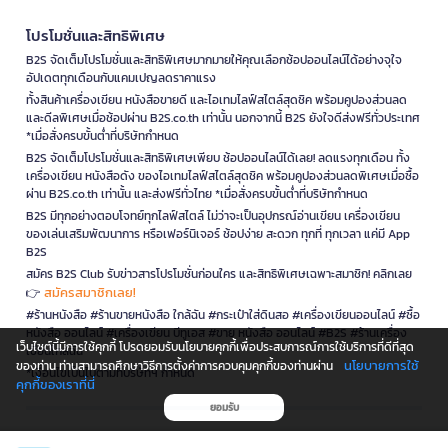
โปรโมชั่นและสิทธิพิเศษ
B2S จัดเต็มโปรโมชั่นและสิทธิพิเศษมากมายให้คุณเลือกช้อปออนไลน์ได้อย่างจุใจ
อัปเดตทุกเดือนกับแคมเปญลดราคาแรง
ทั้งสินค้าเครื่องเขียน หนังสือขายดี และไอเทมไลฟ์สไตล์สุดชิค พร้อมคูปองส่วนลด
และดีลพิเศษเมื่อช้อปผ่าน B2S.co.th เท่านั้น นอกจากนี้ B2S ยังใจดีส่งฟรีทั่วประเทศ
*เมื่อสั่งครบขั้นต่ำที่บริษัทกำหนด
B2S จัดเต็มโปรโมชั่นและสิทธิพิเศษเพียบ ช้อปออนไลน์ได้เลย! ลดแรงทุกเดือน ทั้ง
เครื่องเขียน หนังสือดัง ของไอเทมไลฟ์สไตล์สุดชิค พร้อมคูปองส่วนลดพิเศษเมื่อซื้อ
ผ่าน B2S.co.th เท่านั้น และส่งฟรีทั่วไทย *เมื่อสั่งครบขั้นต่ำที่บริษัทกำหนด
B2S มีทุกอย่างตอบโจทย์ทุกไลฟ์สไตล์ ไม่ว่าจะเป็นอุปกรณ์อ่านเขียน เครื่องเขียน
ของเล่นเสริมพัฒนาการ หรือเฟอร์นิเจอร์ ช้อปง่าย สะดวก ทุกที่ ทุกเวลา แค่มี App
B2S
สมัคร B2S Club รับข่าวสารโปรโมชั่นก่อนใคร และสิทธิพิเศษเฉพาะสมาชิก! คลิกเลย
สมัครสมาชิกเลย!
👉
#ร้านหนังสือ #ร้านขายหนังสือ ใกล้ฉัน #กระเป๋าใส่ดินสอ #เครื่องเขียนออนไลน์ #ซื้อ
หนังสือ ออนไลน์ #เครื่องเขียน บีทูเอส #ขาย หนังสือ ออนไลน์ #B2S #ร้านเครื่อง
เว็บไซต์นี้มีการใช้คุกกี้ โปรดยอมรับนโยบายคุกกี้เพื่อประสบการณ์การใช้บริการที่ดีที่สุด
เขียนใกล้ฉัน
นโยบายการใช้
ของท่าน ท่านสามารถศึกษาวิธีการตั้งค่าการควบคุมคุกกี้ของท่านผ่าน
*เงื่อนไขเป็นไปตามที่บริษัทฯ กำหนด
คุกกี้ของเราที่นี่
ยอมรับ
is a company operating under