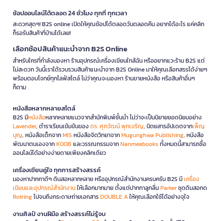
ช้อปออนไลน์ได้ตลอด 24 ชั่วโมง ทุกที่ ทุกเวลา
สะดวกสุดๆ! B2S online เปิดให้คุณช้อปได้ตลอดวันตลอดคืน อยากได้อะไร แค่คลิก
ก็รอรับสินค้าที่บ้านได้เลย!
เลือกช้อปสินค้าแนะนำจาก B2S Online
สำหรับใครที่กำลังมองหา ร้านอุปกรณ์เครื่องเขียนใกล้ฉัน หรืออยากแวะร้าน B2S แต่
ไม่สะดวก วันนี้เราได้รวบรวมสินค้าแนะนำจาก B2S Online มาให้คุณเลือกสรรได้ง่ายๆ
พร้อมตอบโจทย์ทุกไลฟ์สไตล์ ไม่ว่าคุณจะมองหา ร้านขายหนังสือ หรือสินค้าอื่นๆ
ก็ตาม
หนังสือหลากหลายสไตล์
B2S มี
หนังสือ
หลากหลายแนวจากสำนักพิมพ์ชั้นนำ ไม่ว่าจะเป็นนิยายยอดนิยมอย่าง
Lavender
, ตำราเรียนเข้มข้นของ
ดร. ศุภวัฒน์ พุกเจริญ
, นิตยสารอัปเดตจาก
เพ็ญ
บุญ
, หนังสือเด็กจาก
MIS
หนังสือจิตวิทยาจาก
Mugunghwa Publishing
, หนังสือ
พัฒนาตนเองจาก
KOOB
และวรรณกรรมจาก
Nanmeebooks
ทั้งหมดนี้สามารถซื้อ
ออนไลน์ได้อย่างง่ายดายเพียงคลิกเดียว
เครื่องเขียนคู่ใจ ทุกการสร้างสรรค์
มองหาปากกาดีๆ ดินสอหลากหลาย หรืออุปกรณ์สำนักงานครบครัน B2S มี
เครื่อง
เขียนและอุปกรณ์สำนักงาน
ให้เลือกมากมาย ตั้งแต่ปากกาลูกลื่น
Parker
ชุดดินสอกด
Rotring
ไปจนถึงกระดาษถ่ายเอกสาร
DOUBLE A
ให้คุณเลือกใช้ได้อย่างจุใจ
งานศิลป์ งานฝีมือ สร้างสรรค์ไม่รู้จบ