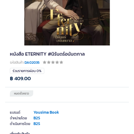
หนังสือ ETERNITY #นิรันดร์อนันตกาล
รหัสสินค้า
DA02035
ร่วมรายการผ่อน 0%
฿ 409.00
หมดชั่วคราว
Yousima Book
แบรนด์
B2S
จำหน่ายโดย
B2S
ดำเนินการโดย