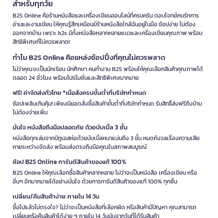
สำหรับทุกวัย
B2S Online คือร้านหนังสือและเครื่องเขียนออนไลน์ที่ครบครัน ตอบโจทย์คนรักการ
อ่านและงานเขียน ให้คุณรู้สึกเหมือนมีร้านหนังสือใกล้ฉันอยู่ในมือ ช้อปง่าย ไม่ต้อง
ออกจากบ้าน เพราะ b2s มีทั้งหนังสือหลากหลายแนวและเครื่องเขียนคุณภาพ พร้อม
สิทธิพิเศษที่ไม่ควรพลาด!
ทำไม B2S Online คือแหล่งช้อปปิ้งที่คุณไม่ควรพลาด
ไม่ว่าคุณจะเป็นนักเรียน นักศึกษา คนทำงาน B2S พร้อมให้คุณเลือกสินค้าคุณภาพได้
ตลอด 24 ชั่วโมง พร้อมโปรโมชั่นและสิทธิพิเศษมากมาย
ฟรี! ค่าจัดส่งทั่วไทย *เมื่อสั่งครบขั้นต่ำที่บริษัทกำหนด
ช้อปเพลินเกินคุ้ม! เพียงมียอดสั่งซื้อสินค้าขั้นต่ำที่บริษัทกำหนด รับสิทธิ์ส่งฟรีถึงบ้าน
ไม่ต้องจ่ายเพิ่ม
มั่นใจ หนังสือถึงมือปลอดภัย ด้วยบับเบิ้ล 3 ชั้น
หนังสือทุกเล่มจากบีทูเอสห่อด้วยบับเบิ้ลหนาแน่นถึง 3 ชั้น หมดกังวลเรื่องความเสีย
หายระหว่างจัดส่ง พร้อมส่งตรงถึงมือคุณในสภาพสมบูรณ์
ช้อป B2S Online การันตีสินค้าของแท้ 100%
B2S Online ให้คุณเลือกซื้อสินค้าหลากหลาย ไม่ว่าจะเป็นหนังสือ เครื่องเขียน หรือ
อื่นๆ อีกมากมายได้อย่างมั่นใจ ด้วยการการันตีสินค้าของแท้ 100% ทุกชิ้น
เปลี่ยน/คืนสินค้าง่าย ภายใน 14 วัน
ซื้อไปแล้วไม่ตรงใจ? ไม่ว่าจะเป็นหนังสือที่เลือกผิด หรือสินค้ามีปัญหา คุณสามารถ
เปลี่ยนหรือคืนสินค้าได้ง่าย ๆ ภายใน 14 วันนับจากวันที่ได้รับสินค้า