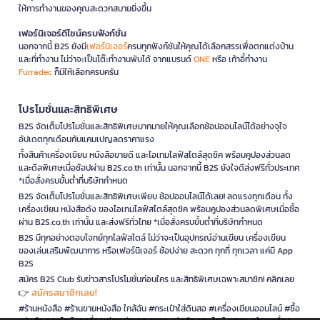
ให้การทำงานของคุณสะดวกสบายยิ่งขึ้น
เฟอร์นิเจอร์ดีไซน์ครบฟังก์ชั่น
นอกจากนี้ B2S ยังมี
เฟอร์นิเจอร์
ครบทุกฟังก์ชันให้คุณได้เลือกสรรเพื่อตกแต่งบ้าน
และที่ทำงาน ไม่ว่าจะเป็นโต๊ะทำงานพับได้ จากแบรนด์
ONE
หรือ เก้าอี้ทำงาน
Furradec
ก็มีให้เลือกครบครัน
โปรโมชั่นและสิทธิพิเศษ
B2S จัดเต็มโปรโมชั่นและสิทธิพิเศษมากมายให้คุณเลือกช้อปออนไลน์ได้อย่างจุใจ
อัปเดตทุกเดือนกับแคมเปญลดราคาแรง
ทั้งสินค้าเครื่องเขียน หนังสือขายดี และไอเทมไลฟ์สไตล์สุดชิค พร้อมคูปองส่วนลด
และดีลพิเศษเมื่อช้อปผ่าน B2S.co.th เท่านั้น นอกจากนี้ B2S ยังใจดีส่งฟรีทั่วประเทศ
*เมื่อสั่งครบขั้นต่ำที่บริษัทกำหนด
B2S จัดเต็มโปรโมชั่นและสิทธิพิเศษเพียบ ช้อปออนไลน์ได้เลย! ลดแรงทุกเดือน ทั้ง
เครื่องเขียน หนังสือดัง ของไอเทมไลฟ์สไตล์สุดชิค พร้อมคูปองส่วนลดพิเศษเมื่อซื้อ
ผ่าน B2S.co.th เท่านั้น และส่งฟรีทั่วไทย *เมื่อสั่งครบขั้นต่ำที่บริษัทกำหนด
B2S มีทุกอย่างตอบโจทย์ทุกไลฟ์สไตล์ ไม่ว่าจะเป็นอุปกรณ์อ่านเขียน เครื่องเขียน
ของเล่นเสริมพัฒนาการ หรือเฟอร์นิเจอร์ ช้อปง่าย สะดวก ทุกที่ ทุกเวลา แค่มี App
B2S
สมัคร B2S Club รับข่าวสารโปรโมชั่นก่อนใคร และสิทธิพิเศษเฉพาะสมาชิก! คลิกเลย
สมัครสมาชิกเลย!
👉
#ร้านหนังสือ #ร้านขายหนังสือ ใกล้ฉัน #กระเป๋าใส่ดินสอ #เครื่องเขียนออนไลน์ #ซื้อ