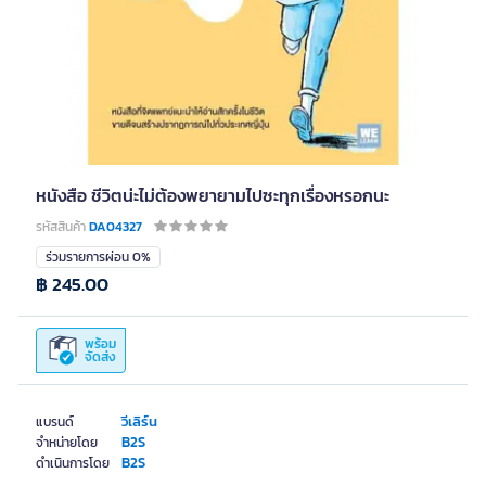
หนังสือ ชีวิตน่ะไม่ต้องพยายามไปซะทุกเรื่องหรอกนะ
รหัสสินค้า
DA04327
ร่วมรายการผ่อน 0%
฿ 245.00
พร้อม
จัดส่ง
วีเลิร์น
แบรนด์
B2S
จำหน่ายโดย
B2S
ดำเนินการโดย