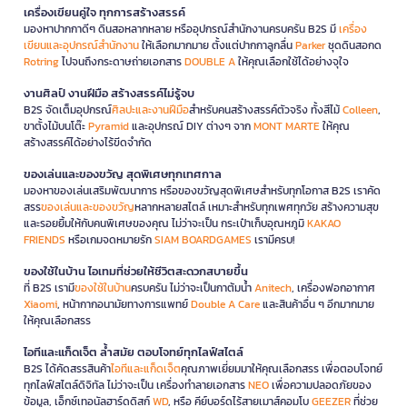
เครื่องเขียนคู่ใจ ทุกการสร้างสรรค์
มองหาปากกาดีๆ ดินสอหลากหลาย หรืออุปกรณ์สำนักงานครบครัน B2S มี
เครื่อง
เขียนและอุปกรณ์สำนักงาน
ให้เลือกมากมาย ตั้งแต่ปากกาลูกลื่น
Parker
ชุดดินสอกด
Rotring
ไปจนถึงกระดาษถ่ายเอกสาร
DOUBLE A
ให้คุณเลือกใช้ได้อย่างจุใจ
งานศิลป์ งานฝีมือ สร้างสรรค์ไม่รู้จบ
B2S จัดเต็มอุปกรณ์
ศิลปะและงานฝีมือ
สำหรับคนสร้างสรรค์ตัวจริง ทั้งสีไม้
Colleen
,
ขาตั้งไม้บนโต๊ะ
Pyramid
และอุปกรณ์ DIY ต่างๆ จาก
MONT MARTE
ให้คุณ
สร้างสรรค์ได้อย่างไร้ขีดจำกัด
ของเล่นและของขวัญ สุดพิเศษทุกเทศกาล
มองหาของเล่นเสริมพัฒนาการ หรือของขวัญสุดพิเศษสำหรับทุกโอกาส B2S เราคัด
สรร
ของเล่นและของขวัญ
หลากหลายสไตล์ เหมาะสำหรับทุกเพศทุกวัย สร้างความสุข
และรอยยิ้มให้กับคนพิเศษของคุณ ไม่ว่าจะเป็น กระเป๋าเก็บอุณหภูมิ
KAKAO
FRIENDS
หรือเกมจดหมายรัก
SIAM BOARDGAMES
เรามีครบ!
ของใช้ในบ้าน ไอเทมที่ช่วยให้ชีวิตสะดวกสบายขึ้น
ที่ B2S เรามี
ของใช้ในบ้าน
ครบครัน ไม่ว่าจะเป็นกาต้มน้ำ
Anitech
, เครื่องฟอกอากาศ
Xiaomi
, หน้ากากอนามัยทางการแพทย์
Double A Care
และสินค้าอื่น ๆ อีกมากมาย
ให้คุณเลือกสรร
ไอทีและแก็ดเจ็ต ล้ำสมัย ตอบโจทย์ทุกไลฟ์สไตล์
B2S ได้คัดสรรสินค้า
ไอทีและแก็ดเจ็ต
คุณภาพเยี่ยมมาให้คุณเลือกสรร เพื่อตอบโจทย์
ทุกไลฟ์สไตล์ดิจิทัล ไม่ว่าจะเป็น เครื่องทำลายเอกสาร
NEO
เพื่อความปลอดภัยของ
ข้อมูล, เอ็กซ์เทอนัลฮาร์ดดิสก์
WD
, หรือ คีย์บอร์ดไร้สายเมาส์คอมโบ
GEEZER
ที่ช่วย