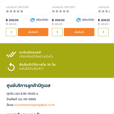
รหัสสินค้า DA11246
รหัสสินค้า DA13307
รหัสสินค้า D
฿ 208.00
พร้อมจัดส่ง
฿ 208.00
พร้อมจัดส่ง
฿ 208.00
฿
฿
฿
245.00
245.00
245.00
เพิ่มสินค้า
เพิ่มสินค้า
การันตีของแท้
เลือกช้อปได้อย่างมั่นใจ​
คืนสินค้าได้ภายใน 14 วัน
หลังได้รับสินค้า*
ศูนย์บริการลูกค้าบีทูเอส
ทุกวัน เวลา 8.30-18.00 น.
โทรศัพท์: 02-115-0999
อีเมล:
b2sonlineshopping@b2s.co.th