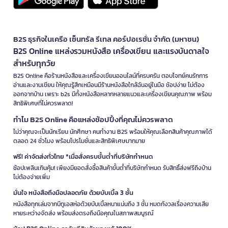
B2S ธุรกิจในเครือ เซ็นทรัล รีเทล คอร์ปอเรชั่น จำกัด (มหาชน)
B2S Online แหล่งรวมหนังสือ เครื่องเขียน และแรงบันดาลใจ
สำหรับทุกวัย
B2S Online คือร้านหนังสือและเครื่องเขียนออนไลน์ที่ครบครัน ตอบโจทย์คนรักการ
อ่านและงานเขียน ให้คุณรู้สึกเหมือนมีร้านหนังสือใกล้ฉันอยู่ในมือ ช้อปง่าย ไม่ต้อง
ออกจากบ้าน เพราะ b2s มีทั้งหนังสือหลากหลายแนวและเครื่องเขียนคุณภาพ พร้อม
สิทธิพิเศษที่ไม่ควรพลาด!
ทำไม B2S Online คือแหล่งช้อปปิ้งที่คุณไม่ควรพลาด
ไม่ว่าคุณจะเป็นนักเรียน นักศึกษา คนทำงาน B2S พร้อมให้คุณเลือกสินค้าคุณภาพได้
ตลอด 24 ชั่วโมง พร้อมโปรโมชั่นและสิทธิพิเศษมากมาย
ฟรี! ค่าจัดส่งทั่วไทย *เมื่อสั่งครบขั้นต่ำที่บริษัทกำหนด
ช้อปเพลินเกินคุ้ม! เพียงมียอดสั่งซื้อสินค้าขั้นต่ำที่บริษัทกำหนด รับสิทธิ์ส่งฟรีถึงบ้าน
ไม่ต้องจ่ายเพิ่ม
มั่นใจ หนังสือถึงมือปลอดภัย ด้วยบับเบิ้ล 3 ชั้น
หนังสือทุกเล่มจากบีทูเอสห่อด้วยบับเบิ้ลหนาแน่นถึง 3 ชั้น หมดกังวลเรื่องความเสีย
หายระหว่างจัดส่ง พร้อมส่งตรงถึงมือคุณในสภาพสมบูรณ์