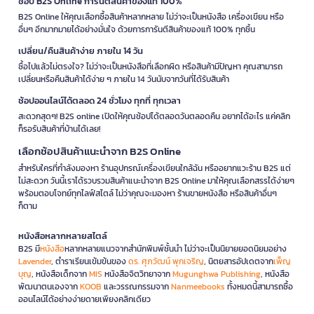
ช้อป B2S Online การันตีสินค้าของแท้ 100%
B2S Online ให้คุณเลือกซื้อสินค้าหลากหลาย ไม่ว่าจะเป็นหนังสือ เครื่องเขียน หรือ
อื่นๆ อีกมากมายได้อย่างมั่นใจ ด้วยการการันตีสินค้าของแท้ 100% ทุกชิ้น
เปลี่ยน/คืนสินค้าง่าย ภายใน 14 วัน
ซื้อไปแล้วไม่ตรงใจ? ไม่ว่าจะเป็นหนังสือที่เลือกผิด หรือสินค้ามีปัญหา คุณสามารถ
เปลี่ยนหรือคืนสินค้าได้ง่าย ๆ ภายใน 14 วันนับจากวันที่ได้รับสินค้า
ช้อปออนไลน์ได้ตลอด 24 ชั่วโมง ทุกที่ ทุกเวลา
สะดวกสุดๆ! B2S online เปิดให้คุณช้อปได้ตลอดวันตลอดคืน อยากได้อะไร แค่คลิก
ก็รอรับสินค้าที่บ้านได้เลย!
เลือกช้อปสินค้าแนะนำจาก B2S Online
สำหรับใครที่กำลังมองหา ร้านอุปกรณ์เครื่องเขียนใกล้ฉัน หรืออยากแวะร้าน B2S แต่
ไม่สะดวก วันนี้เราได้รวบรวมสินค้าแนะนำจาก B2S Online มาให้คุณเลือกสรรได้ง่ายๆ
พร้อมตอบโจทย์ทุกไลฟ์สไตล์ ไม่ว่าคุณจะมองหา ร้านขายหนังสือ หรือสินค้าอื่นๆ
ก็ตาม
หนังสือหลากหลายสไตล์
B2S มี
หนังสือ
หลากหลายแนวจากสำนักพิมพ์ชั้นนำ ไม่ว่าจะเป็นนิยายยอดนิยมอย่าง
Lavender
, ตำราเรียนเข้มข้นของ
ดร. ศุภวัฒน์ พุกเจริญ
, นิตยสารอัปเดตจาก
เพ็ญ
บุญ
, หนังสือเด็กจาก
MIS
หนังสือจิตวิทยาจาก
Mugunghwa Publishing
, หนังสือ
พัฒนาตนเองจาก
KOOB
และวรรณกรรมจาก
Nanmeebooks
ทั้งหมดนี้สามารถซื้อ
ออนไลน์ได้อย่างง่ายดายเพียงคลิกเดียว